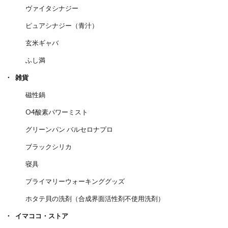
ヴァイタシナジー
ピュアシナジー（青汁）
玄米ギャバ
ふし満
雑貨
磁性鍋
O4酸素パワーミスト
グリーンパン バルセロナプロ
ブラックシリカ
寝具
プライマリーウォーキンググッズ
ホタテ貝の洗剤（合成界面活性剤不使用洗剤）
イマココ・ストア