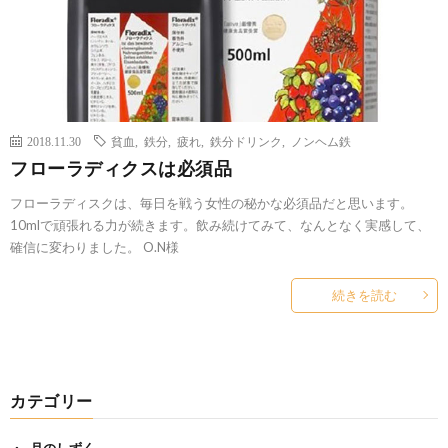
2018.11.30
貧血
,
鉄分
,
疲れ
,
鉄分ドリンク
,
ノンヘム鉄
フローラディクスは必須品
フローラディスクは、毎日を戦う女性の秘かな必須品だと思います。
10mlで頑張れる力が続きます。飲み続けてみて、なんとなく実感して、
確信に変わりました。 O.N様
続きを読む
カテゴリー
月のしずく