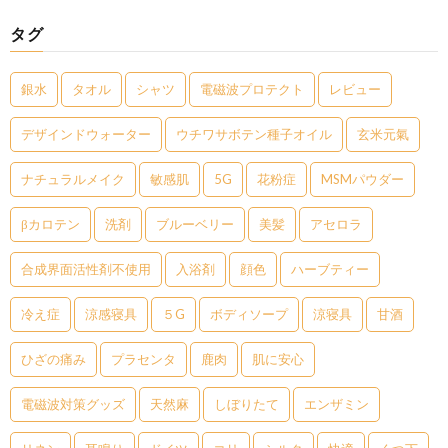
タグ
銀水
タオル
シャツ
電磁波プロテクト
レビュー
デザインドウォーター
ウチワサボテン種子オイル
玄米元氣
ナチュラルメイク
敏感肌
5G
花粉症
MSMパウダー
βカロテン
洗剤
ブルーベリー
美髪
アセロラ
合成界面活性剤不使用
入浴剤
顔色
ハーブティー
冷え症
涼感寝具
５G
ボディソープ
涼寝具
甘酒
ひざの痛み
プラセンタ
鹿肉
肌に安心
電磁波対策グッズ
天然麻
しぼりたて
エンザミン