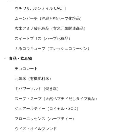
ウチワサボテンオイル CACTI
ムーンピーチ（沖縄月桃ハーブ化粧品）
玄米アミノ酸化粧品（玄米元氣関連商品）
スイートブリス（ハーブ化粧品）
ぷるコラキューブ（フレッシュコラーゲン）
食品・飲み物
チョコレート
元氣米（有機肥料米）
キパワーソルト（焼き塩）
スープ・スープ（天然ペプチドだしタイプ食品）
ジュアールティー（ロイヤル・SOD）
フローエッセンス（ハーブティー）
ウドズ・オイルブレンド