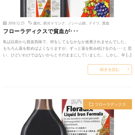
2018.12.25
疲れ
,
鉄分ドリンク
,
ノンヘム鉄
,
ドイツ
,
貧血
フローラディクスで貧血が･･･
私は以前から貧血気味で、何をしてもなかなか改善されませんでした。
もちろん薬を飲めばよくなりますが、ずっと薬を飲み続けるのも･･･と 思
い、ひどいわけではないからとそのままにしていました。 しかし、年 […]
続きを読む
フローラディクス