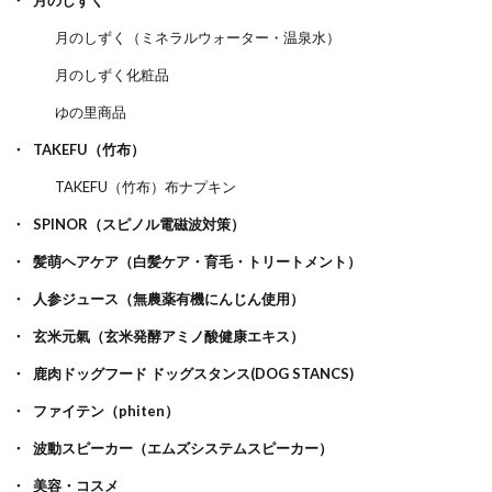
月のしずく（ミネラルウォーター・温泉水）
月のしずく化粧品
ゆの里商品
TAKEFU（竹布）
TAKEFU（竹布）布ナプキン
SPINOR（スピノル電磁波対策）
髪萌ヘアケア（白髪ケア・育毛・トリートメント）
人参ジュース（無農薬有機にんじん使用）
玄米元氣（玄米発酵アミノ酸健康エキス）
鹿肉ドッグフード ドッグスタンス(DOG STANCS)
ファイテン（phiten）
波動スピーカー（エムズシステムスピーカー）
美容・コスメ