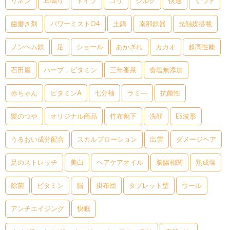
リネン
耳鳴り
ドイツ
コリ
シルク
快適
くつ下
歯磨き剤
パワーミストO4
土鍋
南部鉄器
光触媒搭載
ノンヘム鉄
足
ショール
あかぎれ
カカオ
超高性能
石田屋
ハーブ，ビタミン
三年番茶
食塩無添加
赤ちゃん
ビタミンA
七分袖
ラミ―
抗菌性
髪のつや
オリジナル商品
竹布靴下
洗顔
ES波形
うるおい成分配合
スカルプローション
出雲
ダメージヘア
足のストレッチ
美白
ヘアケアオイル
脳腸相関
熟成塩
除菌
ビタミン
脳
掛布団
タブレット型
ウール
アンチエイジング
快眠