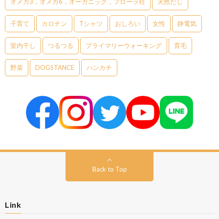
オメガ3，オメガ6，オーガニック，フローラ社
天然だし
子育て
カロチン
Tシャツ
おしろい
女性
静電気
室内干し
つるつる
プライマリーウォーキング
育毛
野菜
DOGSTANCE
ハンカチ
Back to Top
Link