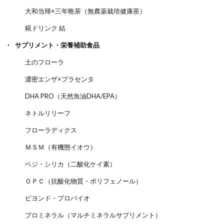
大和当帰×三年晩茶（無農薬栽培健康茶）
糀ドリンク 結
サプリメント・栄養補助食品
土のフローラ
濃密エンザ×プラセンタ
DHA PRO（天然魚油DHA/EPA）
ネトルリリーフ
フローラディクス
ＭＳＭ（有機態イオウ）
ベジ・シリカ（二酸化ケイ素）
ＯＰＣ（抗酸化物質・ポリフェノール）
ビヨンド・プロバイオ
プロミネラル（マルチミネラルサプリメント）