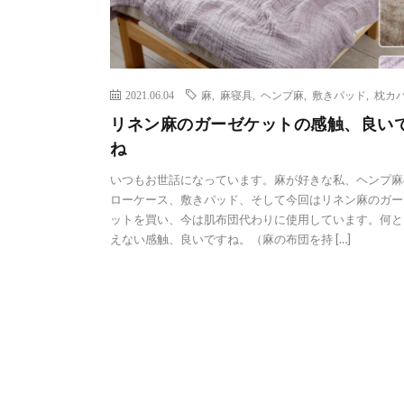
2021.06.04
麻
,
麻寝具
,
ヘンプ麻
,
敷きパッド
,
枕カ
リネン麻のガーゼケットの感触、良い
ね
いつもお世話になっています。麻が好きな私、ヘンプ麻
ローケース、敷きパッド、そして今回はリネン麻のガー
ットを買い、今は肌布団代わりに使用しています。何と
えない感触、良いですね。（麻の布団を持 […]