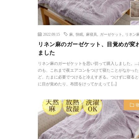
2022.09.15
麻
,
快眠
,
麻寝具
,
ガーゼケット
,
リネン
リネン麻のガーゼケット、目覚めが変
ました
リネン麻のガーゼケットを思い切って購入しました。…
のも、これまで夜エアコンをつけて寝たことがなかった
ど、たまに必要でつけると冷えすぎる。つけずに寝ると
に目が覚めたり、布団をけってかえって […]