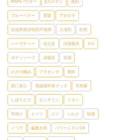
MSMパウダー
βカロテン
洗剤
ブルーベリー
美髪
アセロラ
合成界面活性剤不使用
入浴剤
顔色
ハーブティー
冷え症
涼感寝具
５G
ボディソープ
涼寝具
甘酒
ひざの痛み
プラセンタ
鹿肉
肌に安心
電磁波対策グッズ
天然麻
しぼりたて
エンザミン
リネン
耳鳴り
ドイツ
コリ
シルク
快適
くつ下
歯磨き剤
パワーミストO4