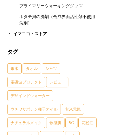
プライマリーウォーキンググッズ
ホタテ貝の洗剤（合成界面活性剤不使用
洗剤）
イマココ・ストア
タグ
銀水
タオル
シャツ
電磁波プロテクト
レビュー
デザインドウォーター
ウチワサボテン種子オイル
玄米元氣
ナチュラルメイク
敏感肌
5G
花粉症