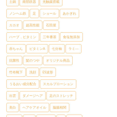
土鍋
南部鉄器
光触媒搭載
ノンヘム鉄
足
ショール
あかぎれ
カカオ
超高性能
石田屋
ハーブ，ビタミン
三年番茶
食塩無添加
赤ちゃん
ビタミンA
七分袖
ラミ―
抗菌性
髪のつや
オリジナル商品
竹布靴下
洗顔
ES波形
うるおい成分配合
スカルプローション
出雲
ダメージヘア
足のストレッチ
美白
ヘアケアオイル
脳腸相関