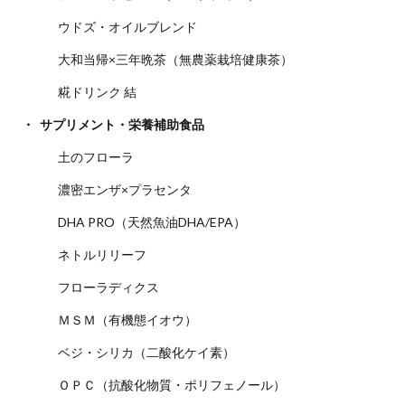
ウドズ・オイルブレンド
大和当帰×三年晩茶（無農薬栽培健康茶）
糀ドリンク 結
サプリメント・栄養補助食品
土のフローラ
濃密エンザ×プラセンタ
DHA PRO（天然魚油DHA/EPA）
ネトルリリーフ
フローラディクス
ＭＳＭ（有機態イオウ）
ベジ・シリカ（二酸化ケイ素）
ＯＰＣ（抗酸化物質・ポリフェノール）