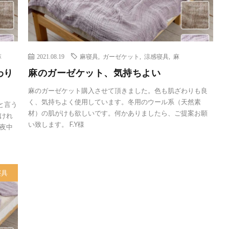
麻
2021.08.19
麻寝具
,
ガーゼケット
,
涼感寝具
,
麻
わり
麻のガーゼケット、気持ちよい
麻のガーゼケット購入させて頂きました。色も肌ざわりも良
く、気持ちよく使用しています。冬用のウール系（天然素
と言う
材）の肌がけも欲しいです。何かありましたら、ご提案お願
けれ
い致します。 F.Y様
夜中
寝具