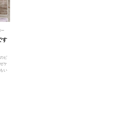
バー
です
のピ
ゼケ
もい