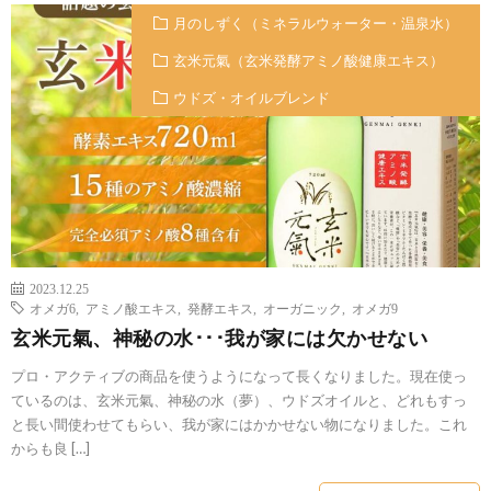
月のしずく（ミネラルウォーター・温泉水）
玄米元氣（玄米発酵アミノ酸健康エキス）
ウドズ・オイルブレンド
2023.12.25
オメガ6
,
アミノ酸エキス
,
発酵エキス
,
オーガニック
,
オメガ9
玄米元氣、神秘の水･･･我が家には欠かせない
プロ・アクティブの商品を使うようになって長くなりました。現在使っ
ているのは、玄米元氣、神秘の水（夢）、ウドズオイルと、どれもすっ
と長い間使わせてもらい、我が家にはかかせない物になりました。これ
からも良 […]