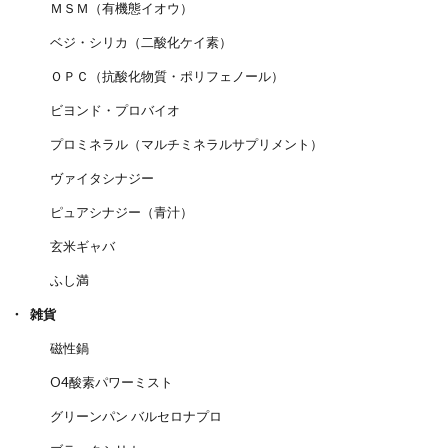
ＭＳＭ（有機態イオウ）
ベジ・シリカ（二酸化ケイ素）
ＯＰＣ（抗酸化物質・ポリフェノール）
ビヨンド・プロバイオ
プロミネラル（マルチミネラルサプリメント）
ヴァイタシナジー
ピュアシナジー（青汁）
玄米ギャバ
ふし満
雑貨
磁性鍋
O4酸素パワーミスト
グリーンパン バルセロナプロ