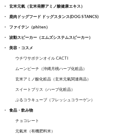
玄米元氣（玄米発酵アミノ酸健康エキス）
鹿肉ドッグフード ドッグスタンス(DOG STANCS)
ファイテン（phiten）
波動スピーカー（エムズシステムスピーカー）
美容・コスメ
ウチワサボテンオイル CACTI
ムーンピーチ（沖縄月桃ハーブ化粧品）
玄米アミノ酸化粧品（玄米元氣関連商品）
スイートブリス（ハーブ化粧品）
ぷるコラキューブ（フレッシュコラーゲン）
食品・飲み物
チョコレート
元氣米（有機肥料米）