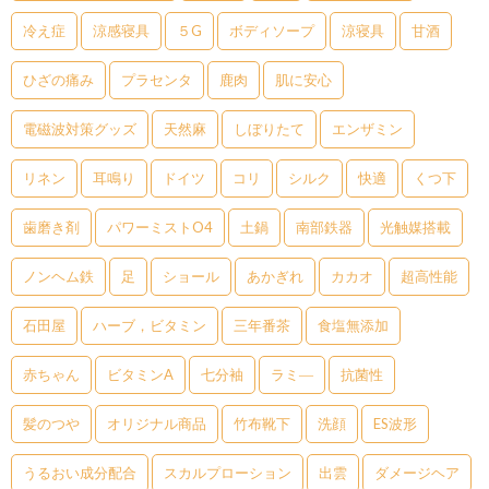
冷え症
涼感寝具
５G
ボディソープ
涼寝具
甘酒
ひざの痛み
プラセンタ
鹿肉
肌に安心
電磁波対策グッズ
天然麻
しぼりたて
エンザミン
リネン
耳鳴り
ドイツ
コリ
シルク
快適
くつ下
歯磨き剤
パワーミストO4
土鍋
南部鉄器
光触媒搭載
ノンヘム鉄
足
ショール
あかぎれ
カカオ
超高性能
石田屋
ハーブ，ビタミン
三年番茶
食塩無添加
赤ちゃん
ビタミンA
七分袖
ラミ―
抗菌性
髪のつや
オリジナル商品
竹布靴下
洗顔
ES波形
うるおい成分配合
スカルプローション
出雲
ダメージヘア