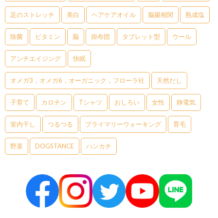
足のストレッチ
美白
ヘアケアオイル
脳腸相関
熟成塩
除菌
ビタミン
脳
掛布団
タブレット型
ウール
アンチエイジング
快眠
オメガ3，オメガ6，オーガニック，フローラ社
天然だし
子育て
カロチン
Tシャツ
おしろい
女性
静電気
室内干し
つるつる
プライマリーウォーキング
育毛
野菜
DOGSTANCE
ハンカチ