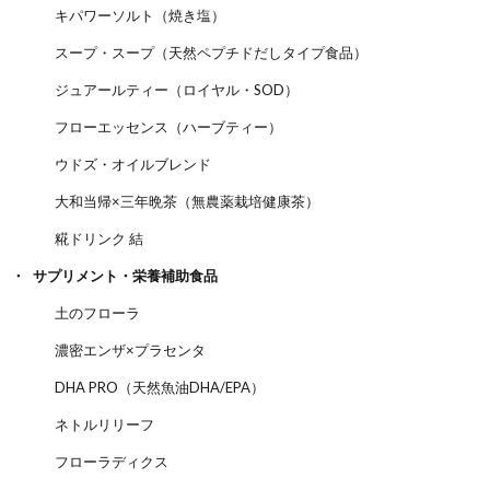
キパワーソルト（焼き塩）
スープ・スープ（天然ペプチドだしタイプ食品）
ジュアールティー（ロイヤル・SOD）
フローエッセンス（ハーブティー）
ウドズ・オイルブレンド
大和当帰×三年晩茶（無農薬栽培健康茶）
糀ドリンク 結
サプリメント・栄養補助食品
土のフローラ
濃密エンザ×プラセンタ
DHA PRO（天然魚油DHA/EPA）
ネトルリリーフ
フローラディクス