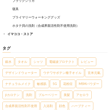
ブラックシリカ
寝具
プライマリーウォーキンググッズ
ホタテ貝の洗剤（合成界面活性剤不使用洗剤）
イマココ・ストア
タグ
銀水
タオル
シャツ
電磁波プロテクト
レビュー
デザインドウォーター
ウチワサボテン種子オイル
玄米元氣
ナチュラルメイク
敏感肌
5G
花粉症
MSMパウダー
βカロテン
洗剤
ブルーベリー
美髪
アセロラ
合成界面活性剤不使用
入浴剤
顔色
ハーブティー