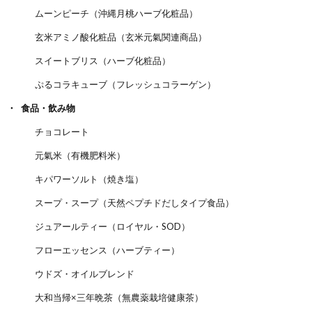
ムーンピーチ（沖縄月桃ハーブ化粧品）
玄米アミノ酸化粧品（玄米元氣関連商品）
スイートブリス（ハーブ化粧品）
ぷるコラキューブ（フレッシュコラーゲン）
食品・飲み物
チョコレート
元氣米（有機肥料米）
キパワーソルト（焼き塩）
スープ・スープ（天然ペプチドだしタイプ食品）
ジュアールティー（ロイヤル・SOD）
フローエッセンス（ハーブティー）
ウドズ・オイルブレンド
大和当帰×三年晩茶（無農薬栽培健康茶）