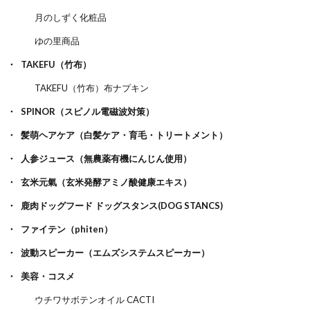
月のしずく化粧品
ゆの里商品
TAKEFU（竹布）
TAKEFU（竹布）布ナプキン
SPINOR（スピノル電磁波対策）
髪萌ヘアケア（白髪ケア・育毛・トリートメント）
人参ジュース（無農薬有機にんじん使用）
玄米元氣（玄米発酵アミノ酸健康エキス）
鹿肉ドッグフード ドッグスタンス(DOG STANCS)
ファイテン（phiten）
波動スピーカー（エムズシステムスピーカー）
美容・コスメ
ウチワサボテンオイル CACTI