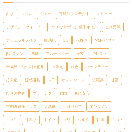
銀水
タオル
シャツ
電磁波プロテクト
レビュー
デザインドウォーター
ウチワサボテン種子オイル
玄米元氣
ナチュラルメイク
敏感肌
5G
花粉症
MSMパウダー
βカロテン
洗剤
ブルーベリー
美髪
アセロラ
合成界面活性剤不使用
入浴剤
顔色
ハーブティー
冷え症
涼感寝具
５G
ボディソープ
涼寝具
甘酒
ひざの痛み
プラセンタ
鹿肉
肌に安心
電磁波対策グッズ
天然麻
しぼりたて
エンザミン
リネン
耳鳴り
ドイツ
コリ
シルク
快適
くつ下