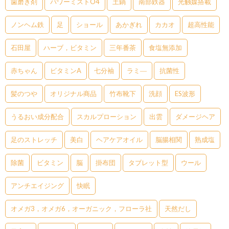
歯磨き剤
パワーミストO4
土鍋
南部鉄器
光触媒搭載
ノンヘム鉄
足
ショール
あかぎれ
カカオ
超高性能
石田屋
ハーブ，ビタミン
三年番茶
食塩無添加
赤ちゃん
ビタミンA
七分袖
ラミ―
抗菌性
髪のつや
オリジナル商品
竹布靴下
洗顔
ES波形
うるおい成分配合
スカルプローション
出雲
ダメージヘア
足のストレッチ
美白
ヘアケアオイル
脳腸相関
熟成塩
除菌
ビタミン
脳
掛布団
タブレット型
ウール
アンチエイジング
快眠
オメガ3，オメガ6，オーガニック，フローラ社
天然だし