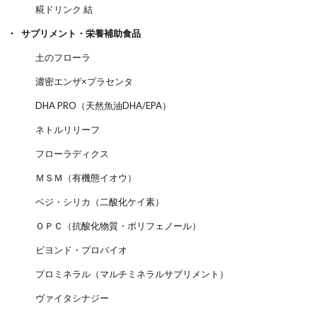
糀ドリンク 結
サプリメント・栄養補助食品
土のフローラ
濃密エンザ×プラセンタ
DHA PRO（天然魚油DHA/EPA）
ネトルリリーフ
フローラディクス
ＭＳＭ（有機態イオウ）
ベジ・シリカ（二酸化ケイ素）
ＯＰＣ（抗酸化物質・ポリフェノール）
ビヨンド・プロバイオ
プロミネラル（マルチミネラルサプリメント）
ヴァイタシナジー