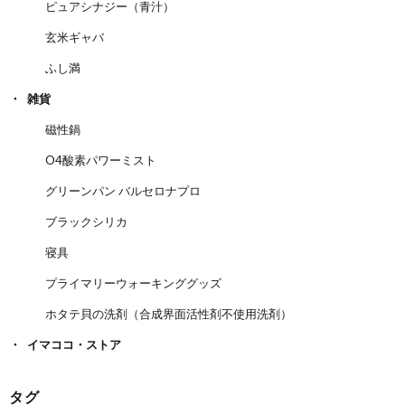
ピュアシナジー（青汁）
玄米ギャバ
ふし満
雑貨
磁性鍋
O4酸素パワーミスト
グリーンパン バルセロナプロ
ブラックシリカ
寝具
プライマリーウォーキンググッズ
ホタテ貝の洗剤（合成界面活性剤不使用洗剤）
イマココ・ストア
タグ