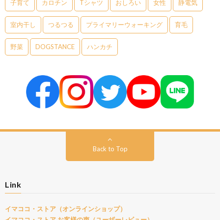
子育て
カロチン
Tシャツ
おしろい
女性
静電気
室内干し
つるつる
プライマリーウォーキング
育毛
野菜
DOGSTANCE
ハンカチ
Back to Top
Link
イマココ・ストア（オンラインショップ）
イマココ・ストア お客様の声（ユーザーレビュー）