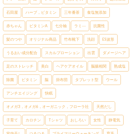
石田屋
ハーブ，ビタミン
三年番茶
食塩無添加
赤ちゃん
ビタミンA
七分袖
ラミ―
抗菌性
髪のつや
オリジナル商品
竹布靴下
洗顔
ES波形
うるおい成分配合
スカルプローション
出雲
ダメージヘア
足のストレッチ
美白
ヘアケアオイル
脳腸相関
熟成塩
除菌
ビタミン
脳
掛布団
タブレット型
ウール
アンチエイジング
快眠
オメガ3，オメガ6，オーガニック，フローラ社
天然だし
子育て
カロチン
Tシャツ
おしろい
女性
静電気
室内干し
つるつる
プライマリーウォーキング
育毛