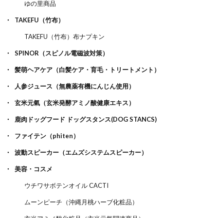
ゆの里商品
TAKEFU（竹布）
TAKEFU（竹布）布ナプキン
SPINOR（スピノル電磁波対策）
髪萌ヘアケア（白髪ケア・育毛・トリートメント）
人参ジュース（無農薬有機にんじん使用）
玄米元氣（玄米発酵アミノ酸健康エキス）
鹿肉ドッグフード ドッグスタンス(DOG STANCS)
ファイテン（phiten）
波動スピーカー（エムズシステムスピーカー）
美容・コスメ
ウチワサボテンオイル CACTI
ムーンピーチ（沖縄月桃ハーブ化粧品）