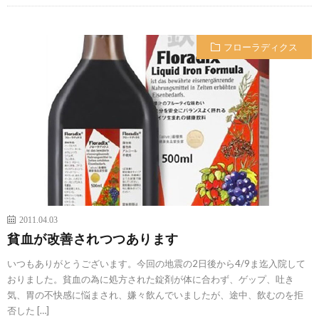
フローラディクス
2011.04.03
貧血が改善されつつあります
いつもありがとうございます。今回の地震の2日後から4/9ま迄入院して
おりました。貧血の為に処方された錠剤が体に合わず、ゲップ、吐き
気、胃の不快感に悩まされ、嫌々飲んでいましたが、途中、飲むのを拒
否した […]