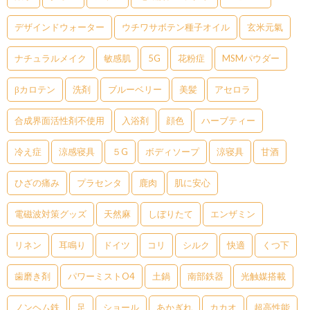
デザインドウォーター
ウチワサボテン種子オイル
玄米元氣
ナチュラルメイク
敏感肌
5G
花粉症
MSMパウダー
βカロテン
洗剤
ブルーベリー
美髪
アセロラ
合成界面活性剤不使用
入浴剤
顔色
ハーブティー
冷え症
涼感寝具
５G
ボディソープ
涼寝具
甘酒
ひざの痛み
プラセンタ
鹿肉
肌に安心
電磁波対策グッズ
天然麻
しぼりたて
エンザミン
リネン
耳鳴り
ドイツ
コリ
シルク
快適
くつ下
歯磨き剤
パワーミストO4
土鍋
南部鉄器
光触媒搭載
ノンヘム鉄
足
ショール
あかぎれ
カカオ
超高性能