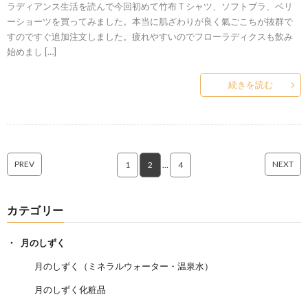
ラディアンス生活を読んで今回初めて竹布Ｔシャツ、ソフトブラ、ベリ
ーショーツを買ってみました。本当に肌ざわりが良く氣ごこちが抜群で
すのですぐ追加注文しました。疲れやすいのでフローラディクスも飲み
始めまし […]
続きを読む
PREV
NEXT
1
2
…
4
カテゴリー
月のしずく
月のしずく（ミネラルウォーター・温泉水）
月のしずく化粧品