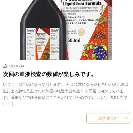
2011.06.14
次回の血液検査の数値が楽しみです。
いつも、お世話になっております。 今回81才になる連れ合いが消化管出
血による急性貧血となり加療の結過出血も止まり 回復に向かっていま
す。食事などで鉄分補給にこころがけていたのですが、ふと、御社の フ
ロ […]
続きを読む