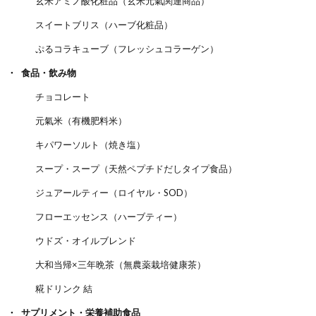
玄米アミノ酸化粧品（玄米元氣関連商品）
スイートブリス（ハーブ化粧品）
ぷるコラキューブ（フレッシュコラーゲン）
食品・飲み物
チョコレート
元氣米（有機肥料米）
キパワーソルト（焼き塩）
スープ・スープ（天然ペプチドだしタイプ食品）
ジュアールティー（ロイヤル・SOD）
フローエッセンス（ハーブティー）
ウドズ・オイルブレンド
大和当帰×三年晩茶（無農薬栽培健康茶）
糀ドリンク 結
サプリメント・栄養補助食品