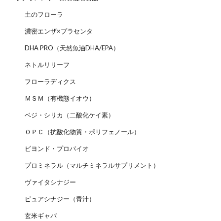
土のフローラ
濃密エンザ×プラセンタ
DHA PRO（天然魚油DHA/EPA）
ネトルリリーフ
フローラディクス
ＭＳＭ（有機態イオウ）
ベジ・シリカ（二酸化ケイ素）
ＯＰＣ（抗酸化物質・ポリフェノール）
ビヨンド・プロバイオ
プロミネラル（マルチミネラルサプリメント）
ヴァイタシナジー
ピュアシナジー（青汁）
玄米ギャバ