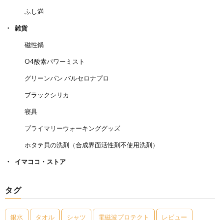
ふし満
雑貨
磁性鍋
O4酸素パワーミスト
グリーンパン バルセロナプロ
ブラックシリカ
寝具
プライマリーウォーキンググッズ
ホタテ貝の洗剤（合成界面活性剤不使用洗剤）
イマココ・ストア
タグ
銀水
タオル
シャツ
電磁波プロテクト
レビュー