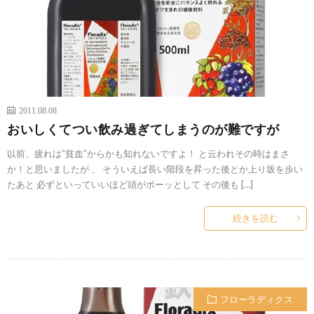
2011.08.08
おいしくてつい飲み過ぎてしまうのが難ですが
以前、疲れは”貧血”からかも知れないですよ！ と云われその時はまさ
か！と思いましたが 、 そういえば長い階段を昇った後とか上り坂を歩い
たあと 必ずといっていいほど頭がボーッとして その後も […]
続きを読む
フローラディクス