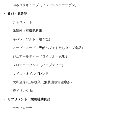
ぷるコラキューブ（フレッシュコラーゲン）
食品・飲み物
チョコレート
元氣米（有機肥料米）
キパワーソルト（焼き塩）
スープ・スープ（天然ペプチドだしタイプ食品）
ジュアールティー（ロイヤル・SOD）
フローエッセンス（ハーブティー）
ウドズ・オイルブレンド
大和当帰×三年晩茶（無農薬栽培健康茶）
糀ドリンク 結
サプリメント・栄養補助食品
土のフローラ