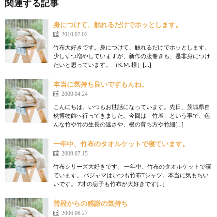
関連する記事
身につけて、触れるだけでホッとします。
2010.07.02
竹布大好きです。身につけて、触れるだけでホッとします。
少しずつ増やしていますが、新作の腹巻きも、是非身につけ
たいと思っています。 （K.M. 様）[…]
本当に気持ち良いですもんね。
2009.04.24
こんにちは。いつもお世話になっています。先日、茨城県自
然博物館へ行ってきました。今回は「竹展」という事で、色
んな竹や竹の生長の速さや、根の育ち方や竹細[…]
一年中、竹布のタオルケットで寝ています。
2009.07.15
竹布シリーズ大好きです。 一年中、竹布のタオルケットで寝
ています。 パジャマはいつも竹布Tシャツ。本当に気もちい
いです。 7才の息子も竹布が大好きです[…]
普段からの感謝の気持ち
2006.06.27