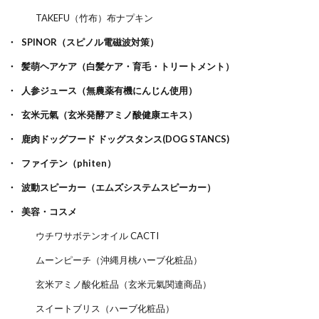
TAKEFU（竹布）布ナプキン
SPINOR（スピノル電磁波対策）
髪萌ヘアケア（白髪ケア・育毛・トリートメント）
人参ジュース（無農薬有機にんじん使用）
玄米元氣（玄米発酵アミノ酸健康エキス）
鹿肉ドッグフード ドッグスタンス(DOG STANCS)
ファイテン（phiten）
波動スピーカー（エムズシステムスピーカー）
美容・コスメ
ウチワサボテンオイル CACTI
ムーンピーチ（沖縄月桃ハーブ化粧品）
玄米アミノ酸化粧品（玄米元氣関連商品）
スイートブリス（ハーブ化粧品）