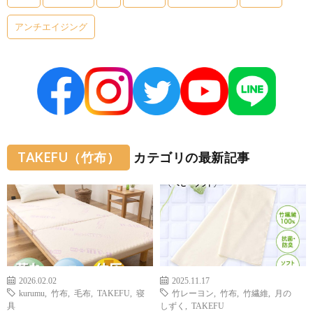
アンチエイジング
TAKEFU（竹布）
カテゴリの最新記事
2026.02.02
2025.11.17
kurumu
,
竹布
,
毛布
,
TAKEFU
,
寝
竹レーヨン
,
竹布
,
竹繊維
,
月の
具
しずく
,
TAKEFU