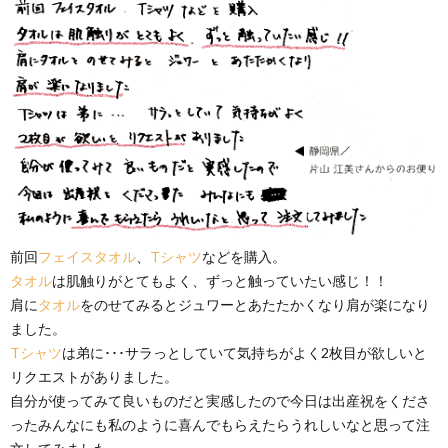
前回
フェイスタオル
、
Tシャツ
などを購入。
タオル
は肌触りがとてもよく、ずっと触っていたい感じ！！
肩に
タオル
をのせてみるとジュワーとあたたかくなり肩が楽になり
ました。
Tシャツ
は弟に･･･サラっとしていて気持ちがよく2枚目が欲しいと
リクエストがありました。
自分が使ってみて良いものだと実感したので今日は出産祝をくださ
ったみんなにも私のように喜んでもらえたらうれしいなと思って注