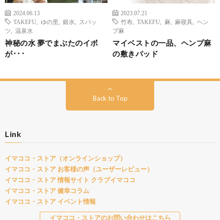
2024.06.13
2023.07.21
TAKEFU
,
ゆの里
,
銀水
,
スパッ
竹布
,
TAKEFU
,
麻
,
麻寝具
,
ヘン
ツ
,
温泉水
プ麻
神秘の水 夢でまぶたのイボ
マイベストの一品、ヘンプ麻
が･･･
の敷きパッド
Back to Top
Link
イマココ・ストア（オンラインショップ）
イマココ・ストア お客様の声（ユーザーレビュー）
イマココ・ストア 情報サイト クラブイマココ
イマココ・ストア 健幸コラム
イマココ・ストア イベント情報
イマココ・ストアのお問い合わせはこちら