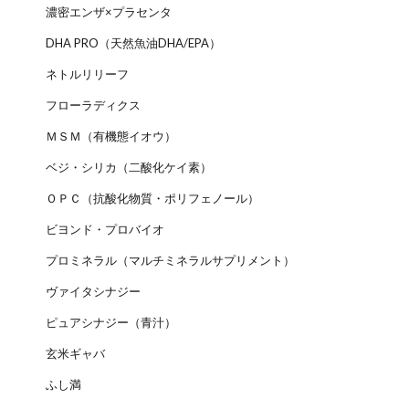
濃密エンザ×プラセンタ
DHA PRO（天然魚油DHA/EPA）
ネトルリリーフ
フローラディクス
ＭＳＭ（有機態イオウ）
ベジ・シリカ（二酸化ケイ素）
ＯＰＣ（抗酸化物質・ポリフェノール）
ビヨンド・プロバイオ
プロミネラル（マルチミネラルサプリメント）
ヴァイタシナジー
ピュアシナジー（青汁）
玄米ギャバ
ふし満