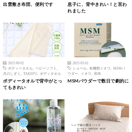
出雲敷き布団、便利です
息子に、背中きれい！と言わ
れました
2025.09.02
2025.05.02
ボディータオル
,
ベビーソフト
,
ショール
,
有機態イオウ
,
MSMパ
月のしずく
,
TAKEFU
,
ボディタオル
ウダー
,
イオウ
,
和布
ボディータオルで背中がとっ
MSMパウダーで数日で劇的に
てもきれい