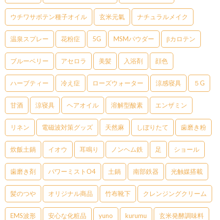
ウチワサボテン種子オイル
玄米元氣
ナチュラルメイク
温泉スプレー
花粉症
5G
MSMパウダー
βカロテン
ブルーベリー
アセロラ
美髪
入浴剤
顔色
ハーブティー
冷え症
ローズウォーター
涼感寝具
５G
甘酒
涼寝具
ヘアオイル
溶解型酸素
エンザミン
リネン
電磁波対策グッズ
天然麻
しぼりたて
歯磨き粉
炊飯土鍋
イオウ
耳鳴り
ノンヘム鉄
足
ショール
歯磨き剤
パワーミストO4
土鍋
南部鉄器
光触媒搭載
髪のつや
オリジナル商品
竹布靴下
クレンジングクリーム
EMS波形
安心な化粧品
yuno
kurumu
玄米発酵調味料