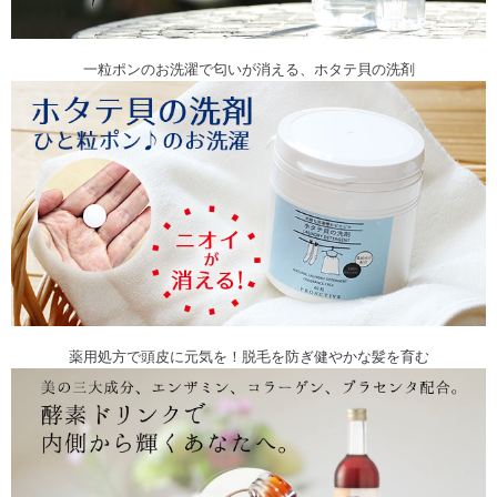
一粒ポンのお洗濯で匂いが消える、ホタテ貝の洗剤
薬用処方で頭皮に元気を！脱毛を防ぎ健やかな髪を育む