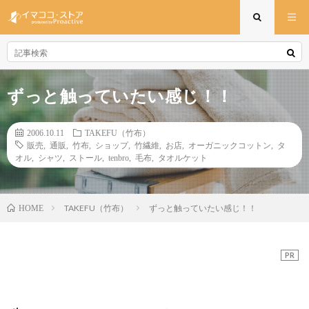
ずっと触っていたい感じ！！
2006.10.11
TAKEFU（竹布）
販売
,
通販
,
竹布
,
ショップ
,
竹繊維
,
お店
,
オーガニックコットン
,
タ
オル
,
シャツ
,
ストール
,
tenbro
,
毛布
,
タオルケット
TAKEFU（竹布）
ずっと触っていたい感じ！！
HOME
PR