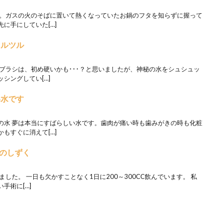
た。ガスの火のそばに置いて熱くなっていたお鍋のフタを知らずに握って
に手にしていた[…]
ツルツル
ブラシは、初め硬いかも･･･？と思いましたが、神秘の水をシュシュッ
シングしてい[…]
い水です
の水 夢は本当にすばらしい水です。歯肉が痛い時も歯みがきの時も化粧
もすぐに消えて[…]
のしずく
した。 一日も欠かすことなく1日に200～300CC飲んでいます。 私
手術に[…]