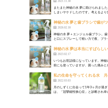
2021.11.30
またまた神秘の水 夢に助けられまし
しまいヤケドしたのです。考えるより先
神秘の水 夢と歯ブラシで歯が
2026.02.18
神秘の水 夢＋エンジェル歯ブラシ。歯
と口にスプレーして軽い力で夜、ブラッ
神秘の水 夢は本当にすばらし
2023.02.17
いつもお世話様になっています。神秘
前にも使っていますが、困った痛みとか
私の生命を守ってくれる水 月
2022.03.03
月のしずくに出会って1年3ヶ月が過ぎま
は、「冠攣縮性狭心症」と診断され幸い