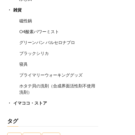
雑貨
磁性鍋
O4酸素パワーミスト
グリーンパン バルセロナプロ
ブラックシリカ
寝具
プライマリーウォーキンググッズ
ホタテ貝の洗剤（合成界面活性剤不使用
洗剤）
イマココ・ストア
タグ