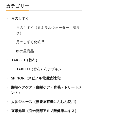
カテゴリー
月のしずく
月のしずく（ミネラルウォーター・温泉
水）
月のしずく化粧品
ゆの里商品
TAKEFU（竹布）
TAKEFU（竹布）布ナプキン
SPINOR（スピノル電磁波対策）
髪萌ヘアケア（白髪ケア・育毛・トリートメ
ント）
人参ジュース（無農薬有機にんじん使用）
玄米元氣（玄米発酵アミノ酸健康エキス）