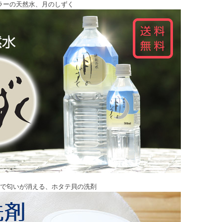
ラーの天然水、月のしずく
で匂いが消える、ホタテ貝の洗剤