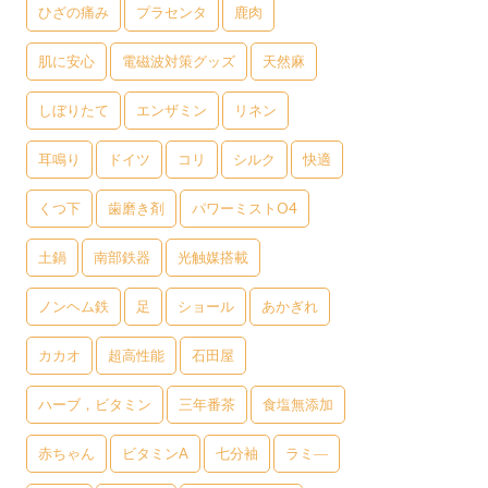
ひざの痛み
プラセンタ
鹿肉
肌に安心
電磁波対策グッズ
天然麻
しぼりたて
エンザミン
リネン
耳鳴り
ドイツ
コリ
シルク
快適
くつ下
歯磨き剤
パワーミストO4
土鍋
南部鉄器
光触媒搭載
ノンヘム鉄
足
ショール
あかぎれ
カカオ
超高性能
石田屋
ハーブ，ビタミン
三年番茶
食塩無添加
赤ちゃん
ビタミンA
七分袖
ラミ―