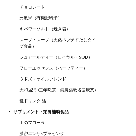
チョコレート
元氣米（有機肥料米）
キパワーソルト（焼き塩）
スープ・スープ（天然ペプチドだしタイ
プ食品）
ジュアールティー（ロイヤル・SOD）
フローエッセンス（ハーブティー）
ウドズ・オイルブレンド
大和当帰×三年晩茶（無農薬栽培健康茶）
糀ドリンク 結
サプリメント・栄養補助食品
土のフローラ
濃密エンザ×プラセンタ