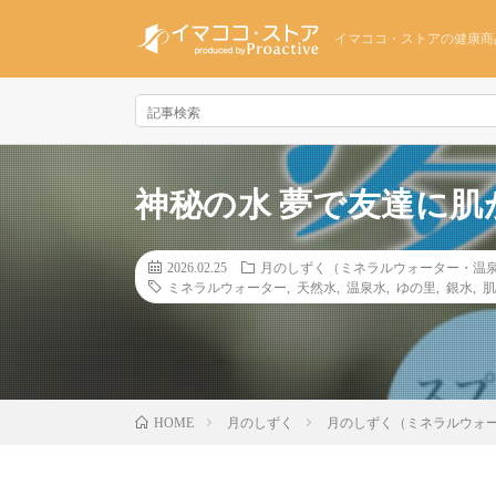
イマココ・ストアの健康商
神秘の水 夢で友達に
2026.02.25
月のしずく（ミネラルウォーター・温
ミネラルウォーター
,
天然水
,
温泉水
,
ゆの里
,
銀水
,
肌
月のしずく
月のしずく（ミネラルウォ
HOME