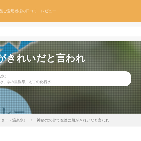
品ご愛用者様の口コミ・レビュー
肌がきれいだと言われ
泉水）
水
,
ゆの里温泉
,
太古の化石水
ーター・温泉水）
神秘の水 夢で友達に肌がきれいだと言われ