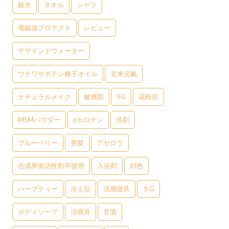
銀水
タオル
シャツ
電磁波プロテクト
レビュー
デザインドウォーター
ウチワサボテン種子オイル
玄米元氣
ナチュラルメイク
敏感肌
5G
花粉症
MSMパウダー
βカロテン
洗剤
ブルーベリー
美髪
アセロラ
合成界面活性剤不使用
入浴剤
顔色
ハーブティー
冷え症
涼感寝具
５G
ボディソープ
涼寝具
甘酒