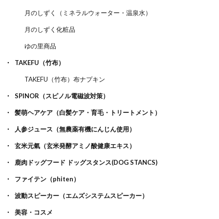
月のしずく（ミネラルウォーター・温泉水）
月のしずく化粧品
ゆの里商品
TAKEFU（竹布）
TAKEFU（竹布）布ナプキン
SPINOR（スピノル電磁波対策）
髪萌ヘアケア（白髪ケア・育毛・トリートメント）
人参ジュース（無農薬有機にんじん使用）
玄米元氣（玄米発酵アミノ酸健康エキス）
鹿肉ドッグフード ドッグスタンス(DOG STANCS)
ファイテン（phiten）
波動スピーカー（エムズシステムスピーカー）
美容・コスメ