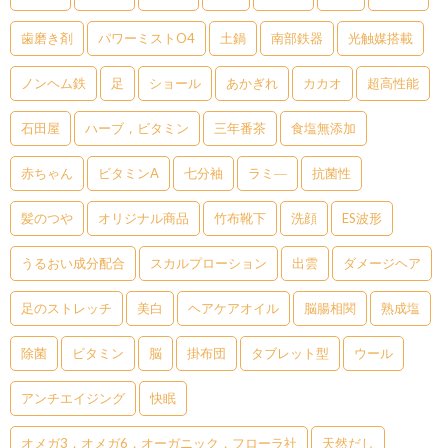
歯磨き剤
パワーミストO4
土鍋
南部鉄器
光触媒搭載
ノンヘム鉄
足
ショール
あかぎれ
カカオ
超高性能
石田屋
ハーブ，ビタミン
三年番茶
食塩無添加
赤ちゃん
ビタミンA
七分袖
ラミ―
抗菌性
髪のつや
オリジナル商品
竹布靴下
洗顔
ES波形
うるおい成分配合
スカルプローション
出雲
ダメージヘア
足のストレッチ
美白
ヘアケアオイル
脳腸相関
熟成塩
除菌
ビタミン
脳
掛布団
タブレット型
ウール
アンチエイジング
快眠
オメガ3，オメガ6，オーガニック，フローラ社
天然だし