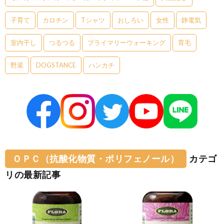
子育て
カロチン
Tシャツ
おしろい
女性
静電気
室内干し
つるつる
プライマリーウォーキング
育毛
野菜
DOGSTANCE
ハンカチ
ＯＰＣ（抗酸化物質・ポリフェノール）
カテゴ
リの最新記事