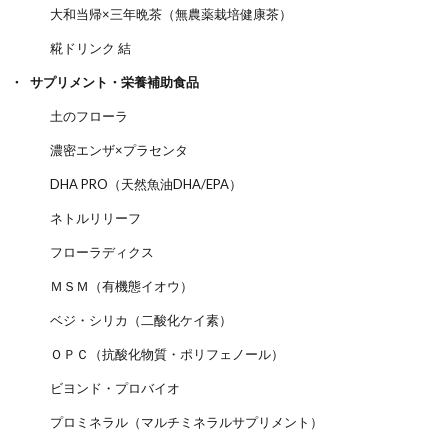
大和当帰×三年晩茶（無農薬栽培健康茶）
糀ドリンク 結
サプリメント・栄養補助食品
土のフローラ
濃密エンザ×プラセンタ
DHA PRO（天然魚油DHA/EPA）
ネトルリリーフ
フローラディクス
ＭＳＭ（有機態イオウ）
ベジ・シリカ（二酸化ケイ素）
ＯＰＣ（抗酸化物質・ポリフェノール）
ビヨンド・プロバイオ
プロミネラル（マルチミネラルサプリメント）