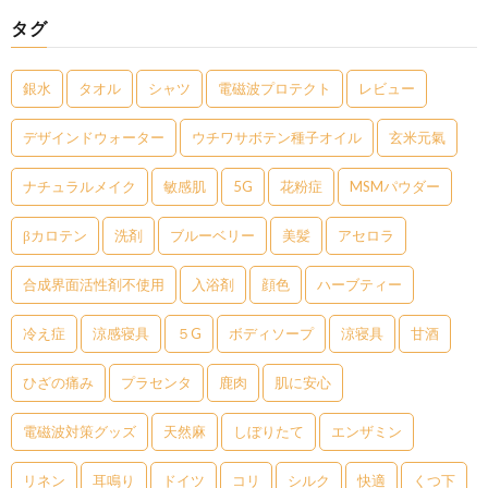
タグ
銀水
タオル
シャツ
電磁波プロテクト
レビュー
デザインドウォーター
ウチワサボテン種子オイル
玄米元氣
ナチュラルメイク
敏感肌
5G
花粉症
MSMパウダー
βカロテン
洗剤
ブルーベリー
美髪
アセロラ
合成界面活性剤不使用
入浴剤
顔色
ハーブティー
冷え症
涼感寝具
５G
ボディソープ
涼寝具
甘酒
ひざの痛み
プラセンタ
鹿肉
肌に安心
電磁波対策グッズ
天然麻
しぼりたて
エンザミン
リネン
耳鳴り
ドイツ
コリ
シルク
快適
くつ下