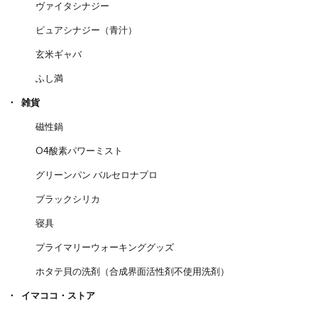
ヴァイタシナジー
ピュアシナジー（青汁）
玄米ギャバ
ふし満
雑貨
磁性鍋
O4酸素パワーミスト
グリーンパン バルセロナプロ
ブラックシリカ
寝具
プライマリーウォーキンググッズ
ホタテ貝の洗剤（合成界面活性剤不使用洗剤）
イマココ・ストア