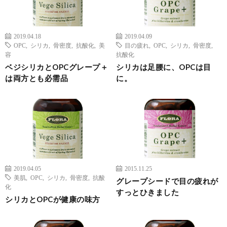
2019.04.18
2019.04.09
OPC
,
シリカ
,
骨密度
,
抗酸化
,
美
目の疲れ
,
OPC
,
シリカ
,
骨密度
,
容
抗酸化
ベジシリカとOPCグレープ＋
シリカは足腰に、OPCは目
は両方とも必需品
に。
2019.04.05
2015.11.25
美肌
,
OPC
,
シリカ
,
骨密度
,
抗酸
グレープシードで目の疲れが
化
すっとひきました
シリカとOPCが健康の味方