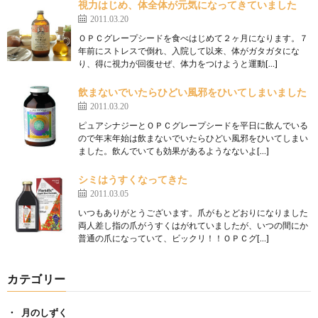
視力はじめ、体全体が元気になってきていました
2011.03.20
ＯＰＣグレープシードを食べはじめて２ヶ月になります。７
年前にストレスで倒れ、入院して以来、体がガタガタにな
り、得に視力が回復せぜ、体力をつけようと運動[…]
飲まないでいたらひどい風邪をひいてしまいました
2011.03.20
ピュアシナジーとＯＰＣグレープシードを平日に飲んでいる
ので年末年始は飲まないでいたらひどい風邪をひいてしまい
ました。飲んでいても効果があるようなないよ[…]
シミはうすくなってきた
2011.03.05
いつもありがとうございます。爪がもとどおりになりました
両人差し指の爪がうすくはがれていましたが、いつの間にか
普通の爪になっていて、ビックリ！！ＯＰＣグ[…]
カテゴリー
月のしずく