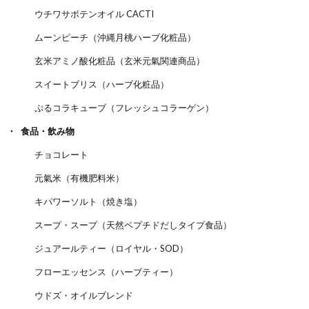
ウチワサボテンオイル CACTI
ムーンピーチ（沖縄月桃ハーブ化粧品）
玄米アミノ酸化粧品（玄米元氣関連商品）
スイートブリス（ハーブ化粧品）
ぷるコラキューブ（フレッシュコラーゲン）
食品・飲み物
チョコレート
元氣米（有機肥料米）
キパワーソルト（焼き塩）
スープ・スープ（天然ペプチドだしタイプ食品）
ジュアールティー（ロイヤル・SOD）
フローエッセンス（ハーブティー）
ウドズ・オイルブレンド