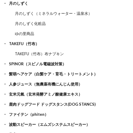
月のしずく
月のしずく（ミネラルウォーター・温泉水）
月のしずく化粧品
ゆの里商品
TAKEFU（竹布）
TAKEFU（竹布）布ナプキン
SPINOR（スピノル電磁波対策）
髪萌ヘアケア（白髪ケア・育毛・トリートメント）
人参ジュース（無農薬有機にんじん使用）
玄米元氣（玄米発酵アミノ酸健康エキス）
鹿肉ドッグフード ドッグスタンス(DOG STANCS)
ファイテン（phiten）
波動スピーカー（エムズシステムスピーカー）