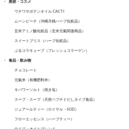
美容・コスメ
ウチワサボテンオイル CACTI
ムーンピーチ（沖縄月桃ハーブ化粧品）
玄米アミノ酸化粧品（玄米元氣関連商品）
スイートブリス（ハーブ化粧品）
ぷるコラキューブ（フレッシュコラーゲン）
食品・飲み物
チョコレート
元氣米（有機肥料米）
キパワーソルト（焼き塩）
スープ・スープ（天然ペプチドだしタイプ食品）
ジュアールティー（ロイヤル・SOD）
フローエッセンス（ハーブティー）
ウドズ・オイルブレンド