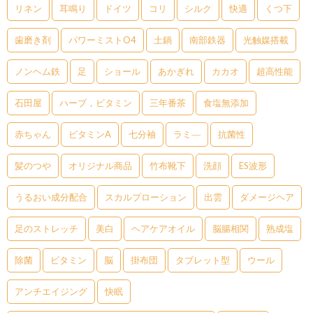
リネン
耳鳴り
ドイツ
コリ
シルク
快適
くつ下
歯磨き剤
パワーミストO4
土鍋
南部鉄器
光触媒搭載
ノンヘム鉄
足
ショール
あかぎれ
カカオ
超高性能
石田屋
ハーブ，ビタミン
三年番茶
食塩無添加
赤ちゃん
ビタミンA
七分袖
ラミ―
抗菌性
髪のつや
オリジナル商品
竹布靴下
洗顔
ES波形
うるおい成分配合
スカルプローション
出雲
ダメージヘア
足のストレッチ
美白
ヘアケアオイル
脳腸相関
熟成塩
除菌
ビタミン
脳
掛布団
タブレット型
ウール
アンチエイジング
快眠