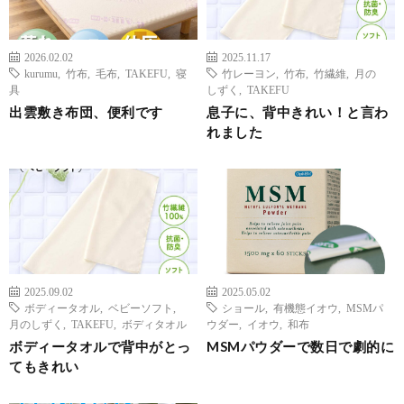
2026.02.02
2025.11.17
kurumu
,
竹布
,
毛布
,
TAKEFU
,
寝
竹レーヨン
,
竹布
,
竹繊維
,
月の
具
しずく
,
TAKEFU
出雲敷き布団、便利です
息子に、背中きれい！と言わ
れました
2025.09.02
2025.05.02
ボディータオル
,
ベビーソフト
,
ショール
,
有機態イオウ
,
MSMパ
月のしずく
,
TAKEFU
,
ボディタオル
ウダー
,
イオウ
,
和布
ボディータオルで背中がとっ
MSMパウダーで数日で劇的に
てもきれい