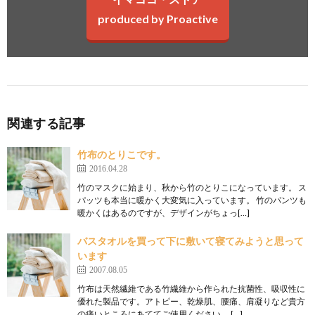
produced by Proactive
関連する記事
竹布のとりこです。
2016.04.28
竹のマスクに始まり、秋から竹のとりこになっています。 ス
パッツも本当に暖かく大変気に入っています。 竹のパンツも
暖かくはあるのですが、デザインがちょっ[…]
バスタオルを買って下に敷いて寝てみようと思って
います
2007.08.05
竹布は天然繊維である竹繊維から作られた抗菌性、吸収性に
優れた製品です。アトピー、乾燥肌、腰痛、肩凝りなど貴方
の痛いところにあててご使用ください。 […]