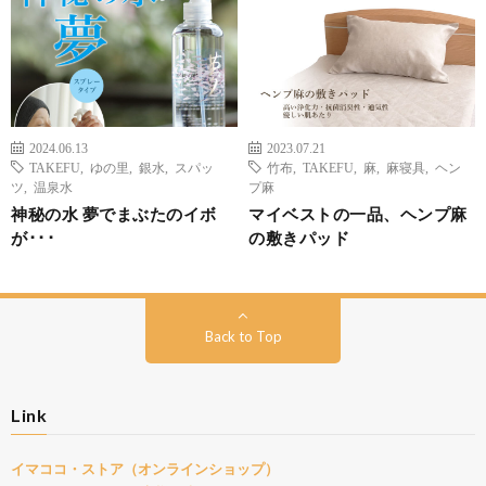
2024.06.13
2023.07.21
TAKEFU
,
ゆの里
,
銀水
,
スパッ
竹布
,
TAKEFU
,
麻
,
麻寝具
,
ヘン
ツ
,
温泉水
プ麻
神秘の水 夢でまぶたのイボ
マイベストの一品、ヘンプ麻
が･･･
の敷きパッド
Back to Top
Link
イマココ・ストア（オンラインショップ）