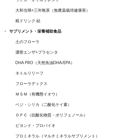
大和当帰×三年晩茶（無農薬栽培健康茶）
糀ドリンク 結
サプリメント・栄養補助食品
土のフローラ
濃密エンザ×プラセンタ
DHA PRO（天然魚油DHA/EPA）
ネトルリリーフ
フローラディクス
ＭＳＭ（有機態イオウ）
ベジ・シリカ（二酸化ケイ素）
ＯＰＣ（抗酸化物質・ポリフェノール）
ビヨンド・プロバイオ
プロミネラル（マルチミネラルサプリメント）