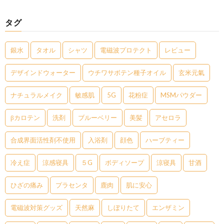
タグ
銀水
タオル
シャツ
電磁波プロテクト
レビュー
デザインドウォーター
ウチワサボテン種子オイル
玄米元氣
ナチュラルメイク
敏感肌
5G
花粉症
MSMパウダー
βカロテン
洗剤
ブルーベリー
美髪
アセロラ
合成界面活性剤不使用
入浴剤
顔色
ハーブティー
冷え症
涼感寝具
５G
ボディソープ
涼寝具
甘酒
ひざの痛み
プラセンタ
鹿肉
肌に安心
電磁波対策グッズ
天然麻
しぼりたて
エンザミン