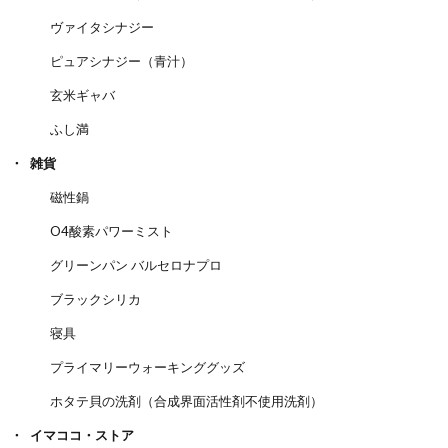
ヴァイタシナジー
ピュアシナジー（青汁）
玄米ギャバ
ふし満
雑貨
磁性鍋
O4酸素パワーミスト
グリーンパン バルセロナプロ
ブラックシリカ
寝具
プライマリーウォーキンググッズ
ホタテ貝の洗剤（合成界面活性剤不使用洗剤）
イマココ・ストア