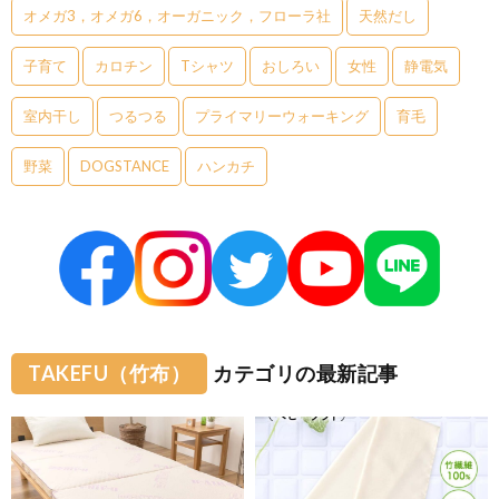
オメガ3，オメガ6，オーガニック，フローラ社
天然だし
子育て
カロチン
Tシャツ
おしろい
女性
静電気
室内干し
つるつる
プライマリーウォーキング
育毛
野菜
DOGSTANCE
ハンカチ
TAKEFU（竹布）
カテゴリの最新記事