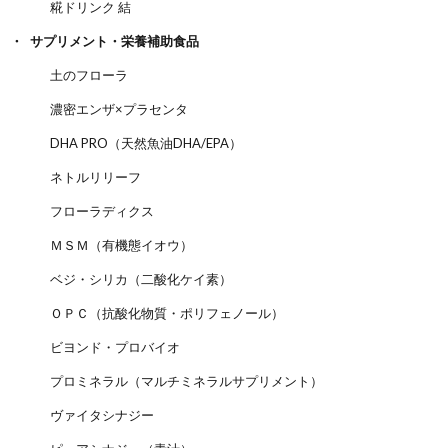
糀ドリンク 結
サプリメント・栄養補助食品
土のフローラ
濃密エンザ×プラセンタ
DHA PRO（天然魚油DHA/EPA）
ネトルリリーフ
フローラディクス
ＭＳＭ（有機態イオウ）
ベジ・シリカ（二酸化ケイ素）
ＯＰＣ（抗酸化物質・ポリフェノール）
ビヨンド・プロバイオ
プロミネラル（マルチミネラルサプリメント）
ヴァイタシナジー