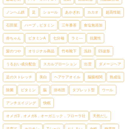
ノンヘム鉄
足
ショール
あかぎれ
カカオ
超高性能
石田屋
ハーブ，ビタミン
三年番茶
食塩無添加
赤ちゃん
ビタミンA
七分袖
ラミ―
抗菌性
髪のつや
オリジナル商品
竹布靴下
洗顔
ES波形
うるおい成分配合
スカルプローション
出雲
ダメージヘア
足のストレッチ
美白
ヘアケアオイル
脳腸相関
熟成塩
除菌
ビタミン
脳
掛布団
タブレット型
ウール
アンチエイジング
快眠
オメガ3，オメガ6，オーガニック，フローラ社
天然だし
子育て
カロチン
Tシャツ
おしろい
女性
静電気