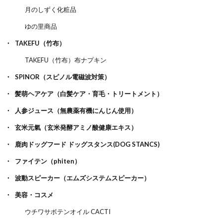
月のしずく化粧品
ゆの里商品
TAKEFU（竹布）
TAKEFU（竹布）布ナプキン
SPINOR（スピノル電磁波対策）
髪萌ヘアケア（白髪ケア・育毛・トリートメント）
人参ジュース（無農薬有機にんじん使用）
玄米元氣（玄米発酵アミノ酸健康エキス）
鹿肉ドッグフード ドッグスタンス(DOG STANCS)
ファイテン（phiten）
波動スピーカー（エムズシステムスピーカー）
美容・コスメ
ウチワサボテンオイル CACTI