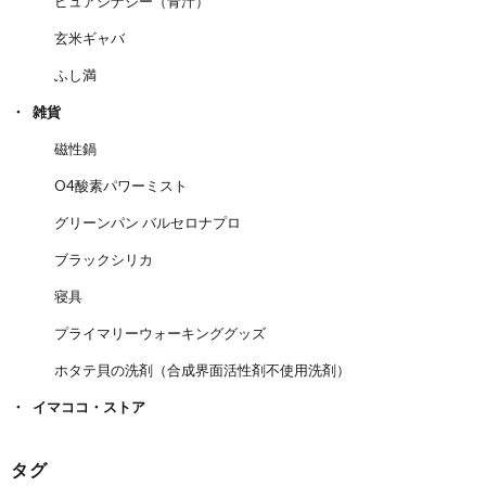
ピュアシナジー（青汁）
玄米ギャバ
ふし満
雑貨
磁性鍋
O4酸素パワーミスト
グリーンパン バルセロナプロ
ブラックシリカ
寝具
プライマリーウォーキンググッズ
ホタテ貝の洗剤（合成界面活性剤不使用洗剤）
イマココ・ストア
タグ