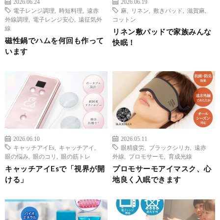
2026.06.24
2026.06.19
電子レンジ調理
,
時短料理
,
遠赤
麻
,
リネン
,
敷きパッド
,
滋賀麻
,
外線調理
,
電子レンジ安心
,
遠征気外
コットン
線
リネン敷パッドで家族みんな
磁性鍋でハムを何回も作って
快眠！
います
2026.06.10
2026.05.11
キャッチアイEs
,
キャッチアイ
,
眼精疲労
,
ブラックシリカ
,
遠赤
眼の悩み
,
眼のコリ
,
眼の筋トレ
外線
,
プロモサーモ
,
育成光線
キャッチアイEsで「視界が開
プロモサーモアイマスク、心
ける」
地良く入眠できます