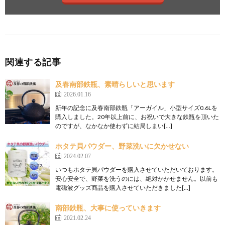
関連する記事
及春南部鉄瓶、素晴らしいと思います
2026.01.16
新年の記念に及春南部鉄瓶「アーガイル」小型サイズ0.6Lを
購入しました。20年以上前に、お祝いで大きな鉄瓶を頂いた
のですが、なかなか使わずに結局しまい[…]
ホタテ貝パウダー、野菜洗いに欠かせない
2024.02.07
いつもホタテ貝パウダーを購入させていただいております。
安心安全で、野菜を洗うのには、絶対かかせません。以前も
電磁波グッズ商品を購入させていただきました[…]
南部鉄瓶、大事に使っていきます
2021.02.24