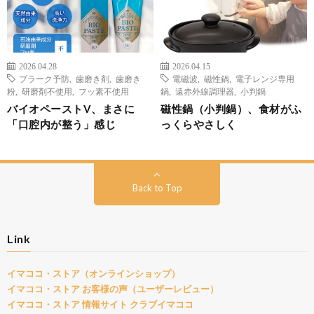
2026.04.28
2026.04.15
プラーク予防
,
歯磨き剤
,
歯磨き
電磁波
,
磁性鍋
,
電子レンジ専用
粉
,
研磨剤不使用
,
フッ素不使用
鍋
,
遠赤外線調理器
,
小判鍋
バイオペーストV、まさに
磁性鍋（小判鍋）、食材がふ
「口腔内が整う」感じ
っくらやさしく
Back to Top
Link
イマココ・ストア（オンラインショップ）
イマココ・ストア お客様の声（ユーザーレビュー）
イマココ・ストア 情報サイト クラブイマココ