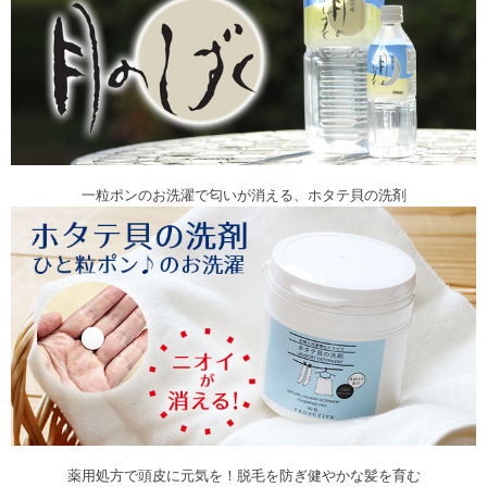
一粒ポンのお洗濯で匂いが消える、ホタテ貝の洗剤
薬用処方で頭皮に元気を！脱毛を防ぎ健やかな髪を育む