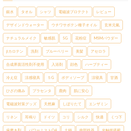
銀水
タオル
シャツ
電磁波プロテクト
レビュー
デザインドウォーター
ウチワサボテン種子オイル
玄米元氣
ナチュラルメイク
敏感肌
5G
花粉症
MSMパウダー
βカロテン
洗剤
ブルーベリー
美髪
アセロラ
合成界面活性剤不使用
入浴剤
顔色
ハーブティー
冷え症
涼感寝具
５G
ボディソープ
涼寝具
甘酒
ひざの痛み
プラセンタ
鹿肉
肌に安心
電磁波対策グッズ
天然麻
しぼりたて
エンザミン
リネン
耳鳴り
ドイツ
コリ
シルク
快適
くつ下
歯磨き剤
パワーミストO4
土鍋
南部鉄器
光触媒搭載