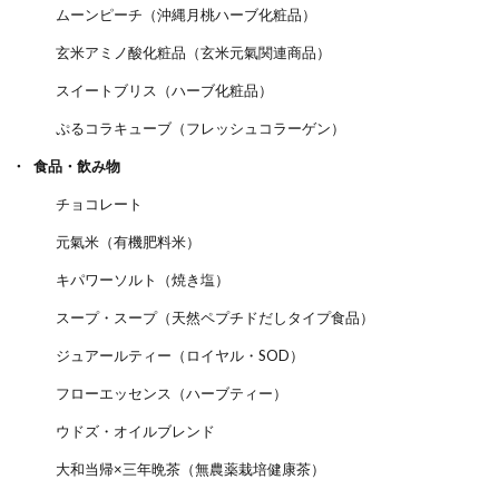
ムーンピーチ（沖縄月桃ハーブ化粧品）
玄米アミノ酸化粧品（玄米元氣関連商品）
スイートブリス（ハーブ化粧品）
ぷるコラキューブ（フレッシュコラーゲン）
食品・飲み物
チョコレート
元氣米（有機肥料米）
キパワーソルト（焼き塩）
スープ・スープ（天然ペプチドだしタイプ食品）
ジュアールティー（ロイヤル・SOD）
フローエッセンス（ハーブティー）
ウドズ・オイルブレンド
大和当帰×三年晩茶（無農薬栽培健康茶）