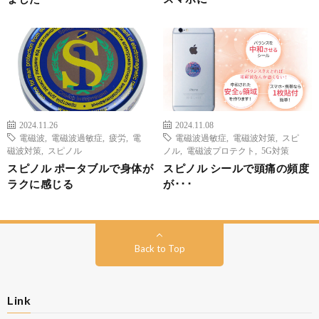
2024.11.26
2024.11.08
電磁波
,
電磁波過敏症
,
疲労
,
電
電磁波過敏症
,
電磁波対策
,
スピ
磁波対策
,
スピノル
ノル
,
電磁波プロテクト
,
5G対策
スピノル ポータブルで身体が
スピノル シールで頭痛の頻度
ラクに感じる
が･･･
Back to Top
Link