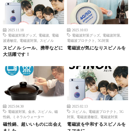
2025.11.18
2025.10.03
電磁波対策グッズ
,
電磁波
,
電磁
電磁波対策グッズ
,
電磁波対策
,
波過敏症
,
電磁波対策
,
スピノル
電磁波プロテクト
,
5G対策
スピノル シール、携帯などに
電磁波が気になりスピノルを
大活躍です！
2025.04.30
2025.02.13
電磁波対策
,
金水
,
スピノル
,
磁
スピノル
,
電磁波プロテクト
,
5G
性鍋
,
ミネラルウォーター
対策
,
電磁波過敏症
,
電磁波対策
磁性鍋、超いいものに出会え
電磁波を中和するスピノルを
ました
スマホに