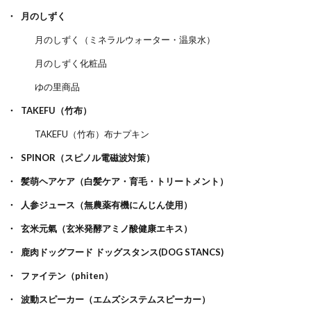
月のしずく
月のしずく（ミネラルウォーター・温泉水）
月のしずく化粧品
ゆの里商品
TAKEFU（竹布）
TAKEFU（竹布）布ナプキン
SPINOR（スピノル電磁波対策）
髪萌ヘアケア（白髪ケア・育毛・トリートメント）
人参ジュース（無農薬有機にんじん使用）
玄米元氣（玄米発酵アミノ酸健康エキス）
鹿肉ドッグフード ドッグスタンス(DOG STANCS)
ファイテン（phiten）
波動スピーカー（エムズシステムスピーカー）