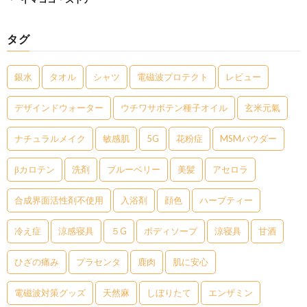
タグ
銀水
タオル
シャツ
電磁波プロテクト
レビュー
デザインドウォーター
ウチワサボテン種子オイル
玄米元氣
ナチュラルメイク
敏感肌
5G
花粉症
MSMパウダー
βカロテン
洗剤
ブルーベリー
美髪
アセロラ
合成界面活性剤不使用
入浴剤
顔色
ハーブティー
冷え症
涼感寝具
５G
ボディソープ
涼寝具
甘酒
ひざの痛み
プラセンタ
鹿肉
肌に安心
電磁波対策グッズ
天然麻
しぼりたて
エンザミン