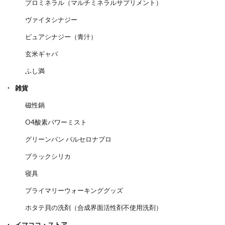
プロミネラル（マルチミネラルサプリメント）
ヴァイタシナジー
ピュアシナジー（青汁）
玄米ギャバ
ふし満
雑貨
磁性鍋
O4酸素パワーミスト
グリーンパン バルセロナプロ
ブラックシリカ
寝具
プライマリーウォーキンググッズ
ホタテ貝の洗剤（合成界面活性剤不使用洗剤）
イマココ・ストア