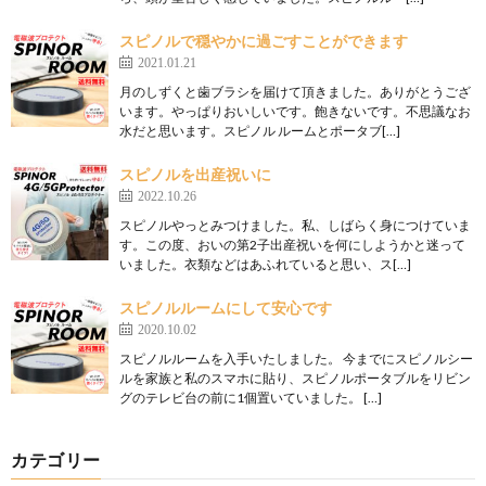
スピノルで穏やかに過ごすことができます
2021.01.21
月のしずくと歯ブラシを届けて頂きました。ありがとうござ
います。やっぱりおいしいです。飽きないです。不思議なお
水だと思います。スピノル ルームとポータブ[…]
スピノルを出産祝いに
2022.10.26
スピノルやっとみつけました。私、しばらく身につけていま
す。この度、おいの第2子出産祝いを何にしようかと迷って
いました。衣類などはあふれていると思い、ス[…]
スピノルルームにして安心です
2020.10.02
スピノルルームを入手いたしました。 今までにスピノルシー
ルを家族と私のスマホに貼り、スピノルポータブルをリビン
グのテレビ台の前に1個置いていました。 […]
カテゴリー