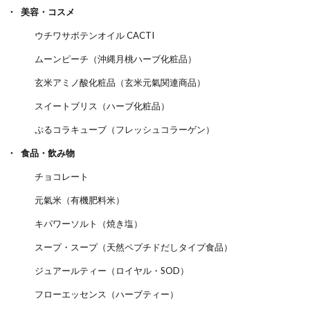
美容・コスメ
ウチワサボテンオイル CACTI
ムーンピーチ（沖縄月桃ハーブ化粧品）
玄米アミノ酸化粧品（玄米元氣関連商品）
スイートブリス（ハーブ化粧品）
ぷるコラキューブ（フレッシュコラーゲン）
食品・飲み物
チョコレート
元氣米（有機肥料米）
キパワーソルト（焼き塩）
スープ・スープ（天然ペプチドだしタイプ食品）
ジュアールティー（ロイヤル・SOD）
フローエッセンス（ハーブティー）