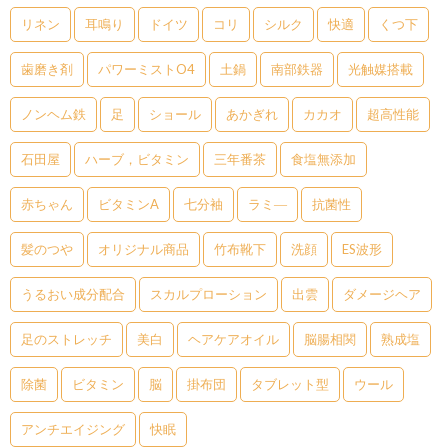
リネン
耳鳴り
ドイツ
コリ
シルク
快適
くつ下
歯磨き剤
パワーミストO4
土鍋
南部鉄器
光触媒搭載
ノンヘム鉄
足
ショール
あかぎれ
カカオ
超高性能
石田屋
ハーブ，ビタミン
三年番茶
食塩無添加
赤ちゃん
ビタミンA
七分袖
ラミ―
抗菌性
髪のつや
オリジナル商品
竹布靴下
洗顔
ES波形
うるおい成分配合
スカルプローション
出雲
ダメージヘア
足のストレッチ
美白
ヘアケアオイル
脳腸相関
熟成塩
除菌
ビタミン
脳
掛布団
タブレット型
ウール
アンチエイジング
快眠