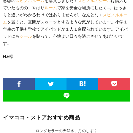
念願の
スピノルルーム
を購入しました！
スピノルのシール
は購入し
ていたものの、やはり
ルーム
で家を安全な場所にしたく…。はっき
りと違いがわかるわけではありませんが、なんとなく
スピノルルー
ム
を置くと、空間がスゥーッとするような気がしています。小学１
年生の子供も学校でアイパッドが１人１台配られています。アイパ
ッドにも
シール
を貼って、心地よい日々を過ごさせてあげたいで
す。
H.E様
イマココ・ストアおすすめ商品
ロングセラーの天然水、月のしずく