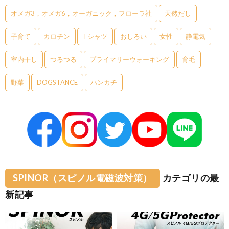
オメガ3，オメガ6，オーガニック，フローラ社
天然だし
子育て
カロチン
Tシャツ
おしろい
女性
静電気
室内干し
つるつる
プライマリーウォーキング
育毛
野菜
DOGSTANCE
ハンカチ
SPINOR（スピノル電磁波対策）
カテゴリの最
新記事