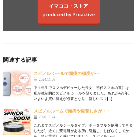
イマココ・ストア
produced by Proactive
関連する記事
スピノル シールで頭痛の頻度が･･･
2024.11.08
中１年生でスマホデビューした長女。初代スマホの裏には、
私が強制的にスピノル シールを貼りました。あれから3年。
いよいよ買い替えが必要となり、新しいスマ[…]
スピノルルームで頭痛や重苦しさが・・・
2020.11.24
これまでスピノルシールタイプ、ポータブルを使用してきま
したが、近くに変電所がある所に引越し、しばらくしてか
ら、頭が重苦しく感じていました。スピノルルー[…]