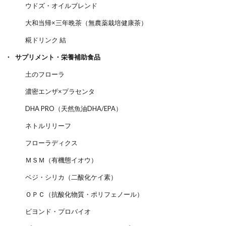
ウドズ・オイルブレンド
大和当帰×三年晩茶（無農薬栽培健康茶）
糀ドリンク 結
サプリメント・栄養補助食品
土のフローラ
濃密エンザ×プラセンタ
DHA PRO（天然魚油DHA/EPA）
ネトルリリーフ
フローラディクス
ＭＳＭ（有機態イオウ）
ベジ・シリカ（二酸化ケイ素）
ＯＰＣ（抗酸化物質・ポリフェノール）
ビヨンド・プロバイオ