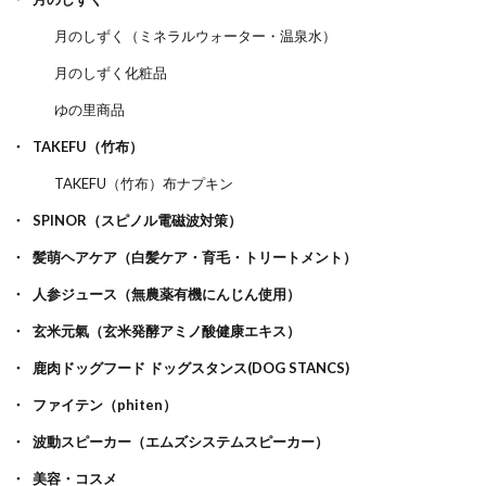
月のしずく（ミネラルウォーター・温泉水）
月のしずく化粧品
ゆの里商品
TAKEFU（竹布）
TAKEFU（竹布）布ナプキン
SPINOR（スピノル電磁波対策）
髪萌ヘアケア（白髪ケア・育毛・トリートメント）
人参ジュース（無農薬有機にんじん使用）
玄米元氣（玄米発酵アミノ酸健康エキス）
鹿肉ドッグフード ドッグスタンス(DOG STANCS)
ファイテン（phiten）
波動スピーカー（エムズシステムスピーカー）
美容・コスメ