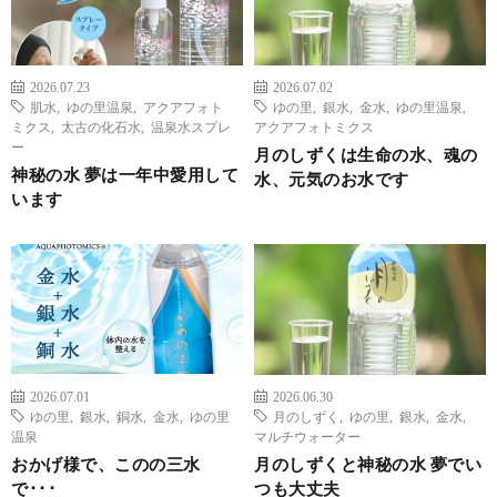
2026.07.23
2026.07.02
肌水
,
ゆの里温泉
,
アクアフォト
ゆの里
,
銀水
,
金水
,
ゆの里温泉
,
ミクス
,
太古の化石水
,
温泉水スプレ
アクアフォトミクス
ー
月のしずくは生命の水、魂の
神秘の水 夢は一年中愛用して
水、元気のお水です
います
2026.07.01
2026.06.30
ゆの里
,
銀水
,
銅水
,
金水
,
ゆの里
月のしずく
,
ゆの里
,
銀水
,
金水
,
温泉
マルチウォーター
おかげ様で、このの三水
月のしずくと神秘の水 夢でい
で･･･
つも大丈夫