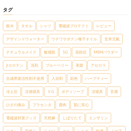
タグ
銀水
タオル
シャツ
電磁波プロテクト
レビュー
デザインドウォーター
ウチワサボテン種子オイル
玄米元氣
ナチュラルメイク
敏感肌
5G
花粉症
MSMパウダー
βカロテン
洗剤
ブルーベリー
美髪
アセロラ
合成界面活性剤不使用
入浴剤
顔色
ハーブティー
冷え症
涼感寝具
５G
ボディソープ
涼寝具
甘酒
ひざの痛み
プラセンタ
鹿肉
肌に安心
電磁波対策グッズ
天然麻
しぼりたて
エンザミン