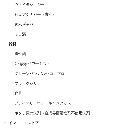
ヴァイタシナジー
ピュアシナジー（青汁）
玄米ギャバ
ふし満
雑貨
磁性鍋
O4酸素パワーミスト
グリーンパン バルセロナプロ
ブラックシリカ
寝具
プライマリーウォーキンググッズ
ホタテ貝の洗剤（合成界面活性剤不使用洗剤）
イマココ・ストア