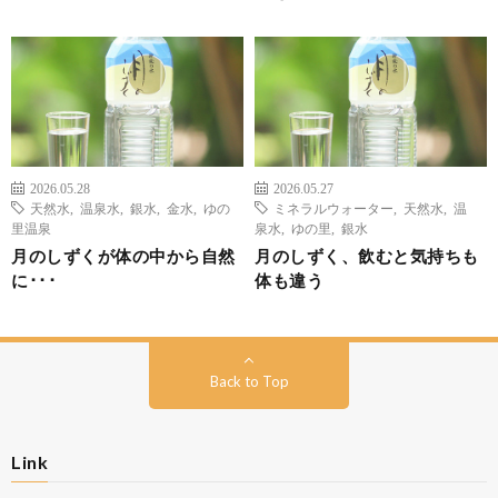
2026.05.28
2026.05.27
天然水
,
温泉水
,
銀水
,
金水
,
ゆの
ミネラルウォーター
,
天然水
,
温
里温泉
泉水
,
ゆの里
,
銀水
月のしずくが体の中から自然
月のしずく、飲むと気持ちも
に･･･
体も違う
Back to Top
Link