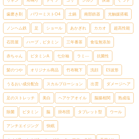
リネン
耳鳴り
ドイツ
コリ
シルク
快適
くつ下
歯磨き剤
パワーミストO4
土鍋
南部鉄器
光触媒搭載
ノンヘム鉄
足
ショール
あかぎれ
カカオ
超高性能
石田屋
ハーブ，ビタミン
三年番茶
食塩無添加
赤ちゃん
ビタミンA
七分袖
ラミ―
抗菌性
髪のつや
オリジナル商品
竹布靴下
洗顔
ES波形
うるおい成分配合
スカルプローション
出雲
ダメージヘア
足のストレッチ
美白
ヘアケアオイル
脳腸相関
熟成塩
除菌
ビタミン
脳
掛布団
タブレット型
ウール
アンチエイジング
快眠