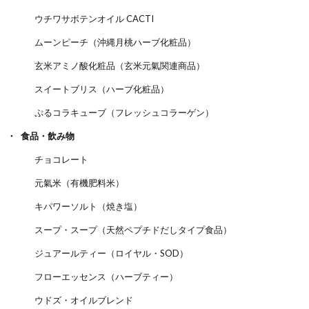
ウチワサボテンオイル CACTI
ムーンピーチ（沖縄月桃ハーブ化粧品）
玄米アミノ酸化粧品（玄米元氣関連商品）
スイートブリス（ハーブ化粧品）
ぷるコラキューブ（フレッシュコラーゲン）
食品・飲み物
チョコレート
元氣米（有機肥料米）
キパワーソルト（焼き塩）
スープ・スープ（天然ペプチドだしタイプ食品）
ジュアールティー（ロイヤル・SOD）
フローエッセンス（ハーブティー）
ウドズ・オイルブレンド