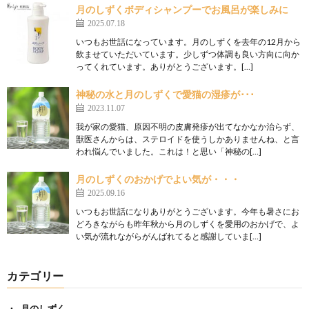
月のしずくボディシャンプーでお風呂が楽しみに
2025.07.18
いつもお世話になっています。月のしずくを去年の12月から
飲ませていただいています。少しずつ体調も良い方向に向か
ってくれています。ありがとうございます。[…]
神秘の水と月のしずくで愛猫の湿疹が･･･
2023.11.07
我が家の愛猫、原因不明の皮膚発疹が出てなかなか治らず、
獣医さんからは、ステロイドを使うしかありませんね、と言
われ悩んでいました。これは！と思い「神秘の[…]
月のしずくのおかげでよい気が・・・
2025.09.16
いつもお世話になりありがとうございます。今年も暑さにお
どろきながらも昨年秋から月のしずくを愛用のおかげで、よ
い気が流れながらがんばれてると感謝していま[…]
カテゴリー
月のしずく