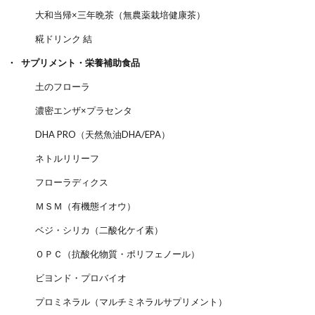
大和当帰×三年晩茶（無農薬栽培健康茶）
糀ドリンク 結
サプリメント・栄養補助食品
土のフローラ
濃密エンザ×プラセンタ
DHA PRO（天然魚油DHA/EPA）
ネトルリリーフ
フローラディクス
ＭＳＭ（有機態イオウ）
ベジ・シリカ（二酸化ケイ素）
ＯＰＣ（抗酸化物質・ポリフェノール）
ビヨンド・プロバイオ
プロミネラル（マルチミネラルサプリメント）