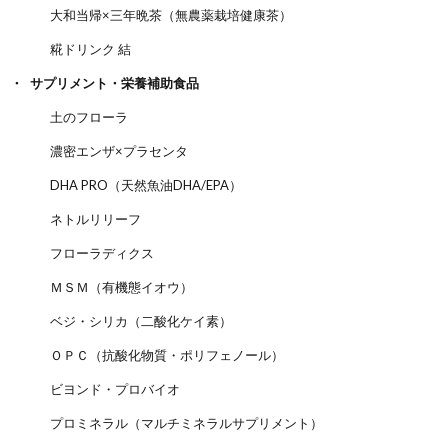
大和当帰×三年晩茶（無農薬栽培健康茶）
糀ドリンク 結
サプリメント・栄養補助食品
土のフローラ
濃密エンザ×プラセンタ
DHA PRO（天然魚油DHA/EPA）
ネトルリリーフ
フローラディクス
ＭＳＭ（有機態イオウ）
ベジ・シリカ（二酸化ケイ素）
ＯＰＣ（抗酸化物質・ポリフェノール）
ビヨンド・プロバイオ
プロミネラル（マルチミネラルサプリメント）