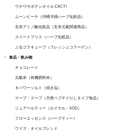
ウチワサボテンオイル CACTI
ムーンピーチ（沖縄月桃ハーブ化粧品）
玄米アミノ酸化粧品（玄米元氣関連商品）
スイートブリス（ハーブ化粧品）
ぷるコラキューブ（フレッシュコラーゲン）
食品・飲み物
チョコレート
元氣米（有機肥料米）
キパワーソルト（焼き塩）
スープ・スープ（天然ペプチドだしタイプ食品）
ジュアールティー（ロイヤル・SOD）
フローエッセンス（ハーブティー）
ウドズ・オイルブレンド