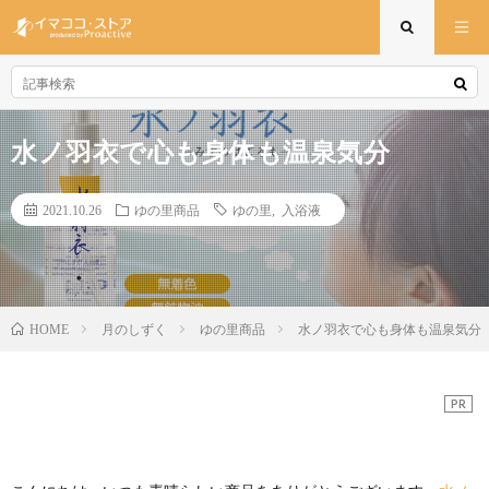
水ノ羽衣で心も身体も温泉気分
2021.10.26
ゆの里商品
ゆの里
,
入浴液
月のしずく
ゆの里商品
水ノ羽衣で心も身体も温泉気分
HOME
PR