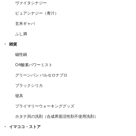
ヴァイタシナジー
ピュアシナジー（青汁）
玄米ギャバ
ふし満
雑貨
磁性鍋
O4酸素パワーミスト
グリーンパン バルセロナプロ
ブラックシリカ
寝具
プライマリーウォーキンググッズ
ホタテ貝の洗剤（合成界面活性剤不使用洗剤）
イマココ・ストア