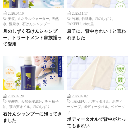
2026.04.10
2025.11.17
美髪
,
ミネラルウォーター
,
天然
竹布
,
竹繊維
,
月のしずく
,
水
,
温泉水
,
石けんシャンプー
TAKEFU
,
ゆの里
月のしずく石けんシャンプ
息子に、背中きれい！と言わ
ー、トリートメント家族揃っ
れました
て愛用
2025.09.29
2025.09.02
弱酸性
,
天然保湿成分
,
チャ種子
TAKEFU
,
ボディタオル
,
ボディ
油
,
茶の実オイル
,
月のしずく
ーソープ
,
ボディータオル
,
ベビーソ
フト
石けんシャンプーに帰ってき
ボディータオルで背中がとっ
ました
てもきれい