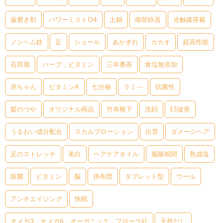
歯磨き剤
パワーミストO4
土鍋
南部鉄器
光触媒搭載
ノンヘム鉄
足
ショール
あかぎれ
カカオ
超高性能
石田屋
ハーブ，ビタミン
三年番茶
食塩無添加
赤ちゃん
ビタミンA
七分袖
ラミ―
抗菌性
髪のつや
オリジナル商品
竹布靴下
洗顔
ES波形
うるおい成分配合
スカルプローション
出雲
ダメージヘア
足のストレッチ
美白
ヘアケアオイル
脳腸相関
熟成塩
除菌
ビタミン
脳
掛布団
タブレット型
ウール
アンチエイジング
快眠
オメガ3，オメガ6，オーガニック，フローラ社
天然だし