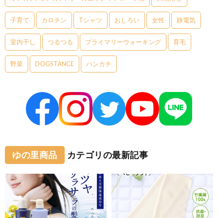
子育て
カロチン
Tシャツ
おしろい
女性
静電気
室内干し
つるつる
プライマリーウォーキング
育毛
野菜
DOGSTANCE
ハンカチ
ゆの里商品
カテゴリの最新記事