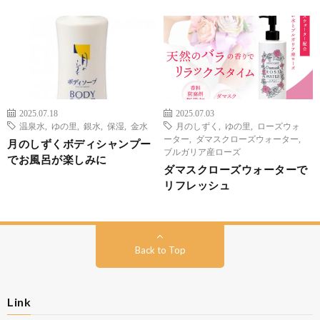
2025.07.18
2025.07.03
温泉水
,
ゆの里
,
銀水
,
保湿
,
金水
月のしずく
,
ゆの里
,
ローズウォ
ーター
,
ダマスクローズウォーター
,
月のしずくボディシャンプー
ブルガリア産ローズ
でお風呂が楽しみに
ダマスクローズウォーターで
リフレッシュ
Back to Top
Link