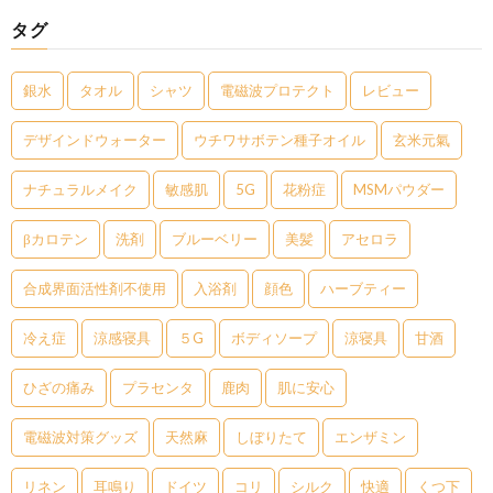
タグ
銀水
タオル
シャツ
電磁波プロテクト
レビュー
デザインドウォーター
ウチワサボテン種子オイル
玄米元氣
ナチュラルメイク
敏感肌
5G
花粉症
MSMパウダー
βカロテン
洗剤
ブルーベリー
美髪
アセロラ
合成界面活性剤不使用
入浴剤
顔色
ハーブティー
冷え症
涼感寝具
５G
ボディソープ
涼寝具
甘酒
ひざの痛み
プラセンタ
鹿肉
肌に安心
電磁波対策グッズ
天然麻
しぼりたて
エンザミン
リネン
耳鳴り
ドイツ
コリ
シルク
快適
くつ下