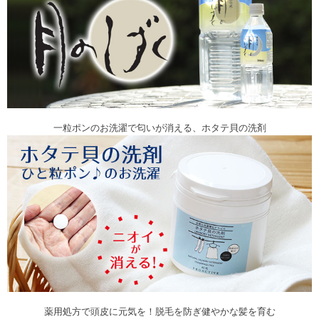
一粒ポンのお洗濯で匂いが消える、ホタテ貝の洗剤
薬用処方で頭皮に元気を！脱毛を防ぎ健やかな髪を育む