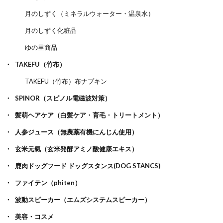
月のしずく（ミネラルウォーター・温泉水）
月のしずく化粧品
ゆの里商品
TAKEFU（竹布）
TAKEFU（竹布）布ナプキン
SPINOR（スピノル電磁波対策）
髪萌ヘアケア（白髪ケア・育毛・トリートメント）
人参ジュース（無農薬有機にんじん使用）
玄米元氣（玄米発酵アミノ酸健康エキス）
鹿肉ドッグフード ドッグスタンス(DOG STANCS)
ファイテン（phiten）
波動スピーカー（エムズシステムスピーカー）
美容・コスメ