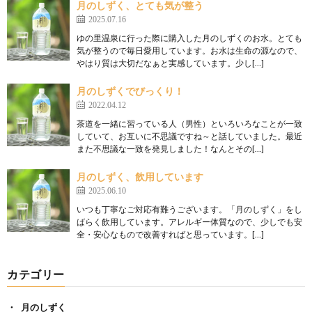
月のしずく、とても気が整う
2025.07.16
ゆの里温泉に行った際に購入した月のしずくのお水。とても
気が整うので毎日愛用しています。お水は生命の源なので、
やはり質は大切だなぁと実感しています。少し[…]
月のしずくでびっくり！
2022.04.12
茶道を一緒に習っている人（男性）といろいろなことが一致
していて、お互いに不思議ですね～と話していました。最近
また不思議な一致を発見しました！なんとその[…]
月のしずく、飲用しています
2025.06.10
いつも丁寧なご対応有難うございます。「月のしずく」をし
ばらく飲用しています。アレルギー体質なので、少しでも安
全・安心なもので改善すればと思っています。[…]
カテゴリー
月のしずく