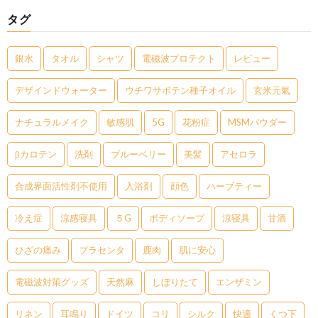
タグ
銀水
タオル
シャツ
電磁波プロテクト
レビュー
デザインドウォーター
ウチワサボテン種子オイル
玄米元氣
ナチュラルメイク
敏感肌
5G
花粉症
MSMパウダー
βカロテン
洗剤
ブルーベリー
美髪
アセロラ
合成界面活性剤不使用
入浴剤
顔色
ハーブティー
冷え症
涼感寝具
５G
ボディソープ
涼寝具
甘酒
ひざの痛み
プラセンタ
鹿肉
肌に安心
電磁波対策グッズ
天然麻
しぼりたて
エンザミン
リネン
耳鳴り
ドイツ
コリ
シルク
快適
くつ下