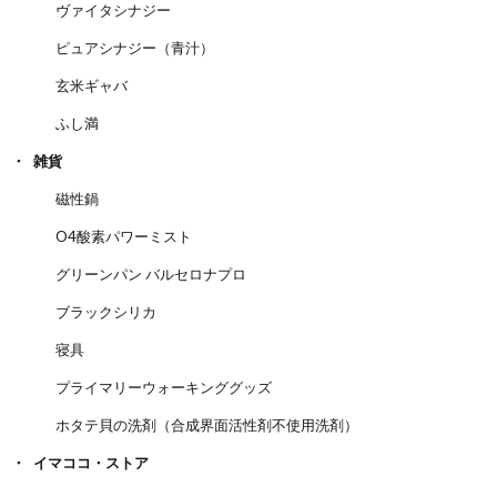
ヴァイタシナジー
ピュアシナジー（青汁）
玄米ギャバ
ふし満
雑貨
磁性鍋
O4酸素パワーミスト
グリーンパン バルセロナプロ
ブラックシリカ
寝具
プライマリーウォーキンググッズ
ホタテ貝の洗剤（合成界面活性剤不使用洗剤）
イマココ・ストア