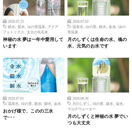
2026.07.23
2026.07.02
銀水
,
肌水
,
ゆの里温泉
,
アクア
温泉水
,
ゆの里
,
銀水
,
金水
,
ゆの
フォトミクス
,
太古の化石水
里温泉
神秘の水 夢は一年中愛用して
月のしずくは生命の水、魂の
います
水、元気のお水です
2026.07.01
2026.06.30
温泉水
,
ゆの里
,
銀水
,
銅水
,
金水
月のしずく
,
ゆの里
,
銀水
,
金水
,
マルチウォーター
おかげ様で、このの三水
月のしずくと神秘の水 夢でい
で･･･
つも大丈夫