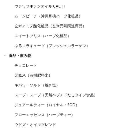
ウチワサボテンオイル CACTI
ムーンピーチ（沖縄月桃ハーブ化粧品）
玄米アミノ酸化粧品（玄米元氣関連商品）
スイートブリス（ハーブ化粧品）
ぷるコラキューブ（フレッシュコラーゲン）
食品・飲み物
チョコレート
元氣米（有機肥料米）
キパワーソルト（焼き塩）
スープ・スープ（天然ペプチドだしタイプ食品）
ジュアールティー（ロイヤル・SOD）
フローエッセンス（ハーブティー）
ウドズ・オイルブレンド