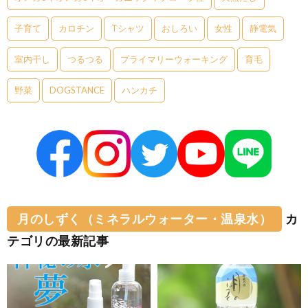
子育て
カロチン
Tシャツ
おしろい
女性
静電気
室内干し
つるつる
プライマリーウォーキング
育毛
野菜
DOGSTANCE
ハンカチ
月のしずく（ミネラルウォーター・温泉水）
カ
テゴリの最新記事