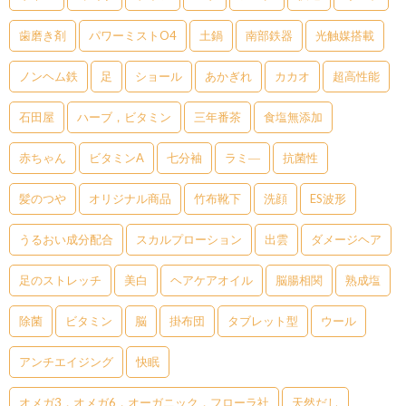
歯磨き剤
パワーミストO4
土鍋
南部鉄器
光触媒搭載
ノンヘム鉄
足
ショール
あかぎれ
カカオ
超高性能
石田屋
ハーブ，ビタミン
三年番茶
食塩無添加
赤ちゃん
ビタミンA
七分袖
ラミ―
抗菌性
髪のつや
オリジナル商品
竹布靴下
洗顔
ES波形
うるおい成分配合
スカルプローション
出雲
ダメージヘア
足のストレッチ
美白
ヘアケアオイル
脳腸相関
熟成塩
除菌
ビタミン
脳
掛布団
タブレット型
ウール
アンチエイジング
快眠
オメガ3，オメガ6，オーガニック，フローラ社
天然だし