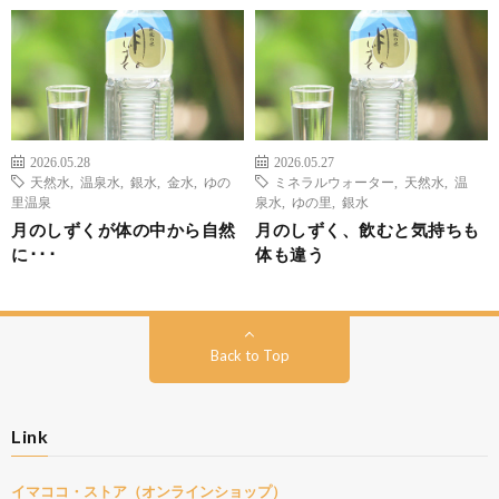
2026.05.28
2026.05.27
天然水
,
温泉水
,
銀水
,
金水
,
ゆの
ミネラルウォーター
,
天然水
,
温
里温泉
泉水
,
ゆの里
,
銀水
月のしずくが体の中から自然
月のしずく、飲むと気持ちも
に･･･
体も違う
Back to Top
Link
イマココ・ストア（オンラインショップ）