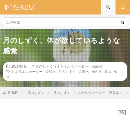
月のしずく、体が欲しているような
感覚
2021.09.15
月のしずく（ミネラルウォーター・温泉水）
ミネラルウォーター
,
天然水
,
月のしずく
,
温泉水
,
ゆの里
,
銀水
,
金
水
月のしずく
月のしずく（ミネラルウォーター・温泉水）
HOME
PR