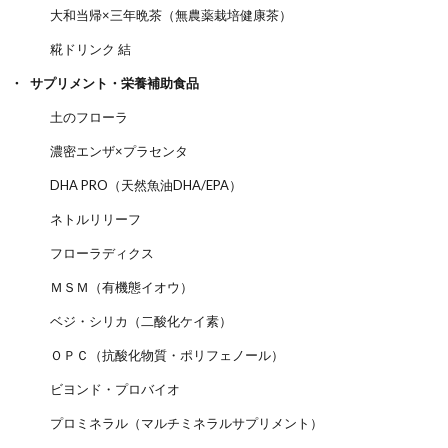
大和当帰×三年晩茶（無農薬栽培健康茶）
糀ドリンク 結
サプリメント・栄養補助食品
土のフローラ
濃密エンザ×プラセンタ
DHA PRO（天然魚油DHA/EPA）
ネトルリリーフ
フローラディクス
ＭＳＭ（有機態イオウ）
ベジ・シリカ（二酸化ケイ素）
ＯＰＣ（抗酸化物質・ポリフェノール）
ビヨンド・プロバイオ
プロミネラル（マルチミネラルサプリメント）