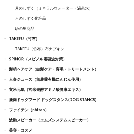
月のしずく（ミネラルウォーター・温泉水）
月のしずく化粧品
ゆの里商品
TAKEFU（竹布）
TAKEFU（竹布）布ナプキン
SPINOR（スピノル電磁波対策）
髪萌ヘアケア（白髪ケア・育毛・トリートメント）
人参ジュース（無農薬有機にんじん使用）
玄米元氣（玄米発酵アミノ酸健康エキス）
鹿肉ドッグフード ドッグスタンス(DOG STANCS)
ファイテン（phiten）
波動スピーカー（エムズシステムスピーカー）
美容・コスメ