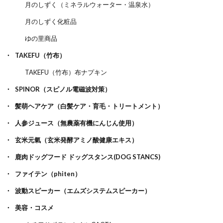
月のしずく（ミネラルウォーター・温泉水）
月のしずく化粧品
ゆの里商品
TAKEFU（竹布）
TAKEFU（竹布）布ナプキン
SPINOR（スピノル電磁波対策）
髪萌ヘアケア（白髪ケア・育毛・トリートメント）
人参ジュース（無農薬有機にんじん使用）
玄米元氣（玄米発酵アミノ酸健康エキス）
鹿肉ドッグフード ドッグスタンス(DOG STANCS)
ファイテン（phiten）
波動スピーカー（エムズシステムスピーカー）
美容・コスメ