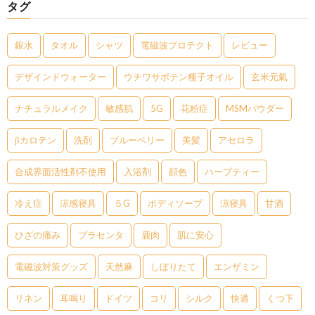
タグ
銀水
タオル
シャツ
電磁波プロテクト
レビュー
デザインドウォーター
ウチワサボテン種子オイル
玄米元氣
ナチュラルメイク
敏感肌
5G
花粉症
MSMパウダー
βカロテン
洗剤
ブルーベリー
美髪
アセロラ
合成界面活性剤不使用
入浴剤
顔色
ハーブティー
冷え症
涼感寝具
５G
ボディソープ
涼寝具
甘酒
ひざの痛み
プラセンタ
鹿肉
肌に安心
電磁波対策グッズ
天然麻
しぼりたて
エンザミン
リネン
耳鳴り
ドイツ
コリ
シルク
快適
くつ下