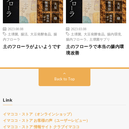
2023.08.08
2023.03.08
土壌菌
,
腸活
,
大豆発酵食品
,
腸
土壌菌
,
大豆発酵食品
,
腸内環境
,
内フローラ
腸内フローラ
,
土壌菌サプリ
土のフローラがよいようです
土のフローラで本当の腸内環
境改善
Back to Top
Link
イマココ・ストア（オンラインショップ）
イマココ・ストア お客様の声（ユーザーレビュー）
イマココ・ストア 情報サイト クラブイマココ