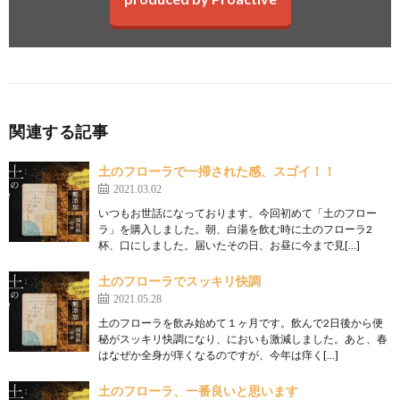
関連する記事
土のフローラで一掃された感、スゴイ！！
2021.03.02
いつもお世話になっております。今回初めて「土のフロー
ラ」を購入しました。朝、白湯を飲む時に土のフローラ2
杯、口にしました。届いたその日、お昼に今まで見[…]
土のフローラでスッキリ快調
2021.05.28
土のフローラを飲み始めて１ヶ月です。飲んで2日後から便
秘がスッキリ快調になり、においも激減しました。あと、春
はなぜか全身が痒くなるのですが、今年は痒く[…]
土のフローラ、一番良いと思います