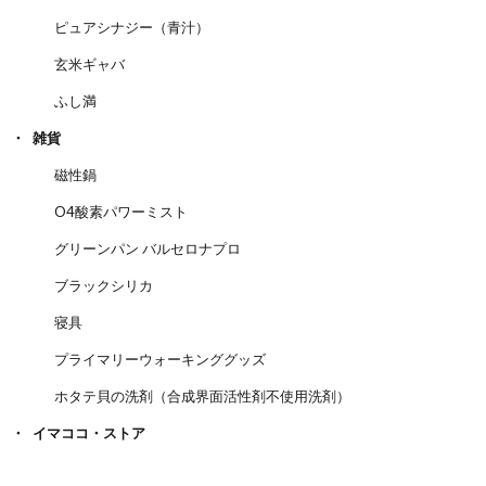
ピュアシナジー（青汁）
玄米ギャバ
ふし満
雑貨
磁性鍋
O4酸素パワーミスト
グリーンパン バルセロナプロ
ブラックシリカ
寝具
プライマリーウォーキンググッズ
ホタテ貝の洗剤（合成界面活性剤不使用洗剤）
イマココ・ストア