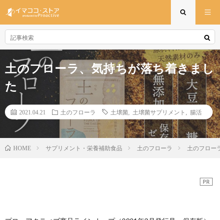
土のフローラ、気持ちが落ち着きまし
た
2021.04.21
土のフローラ
土壌菌
,
土壌菌サプリメント
,
腸活
サプリメント・栄養補助食品
土のフローラ
土のフロー
HOME
PR