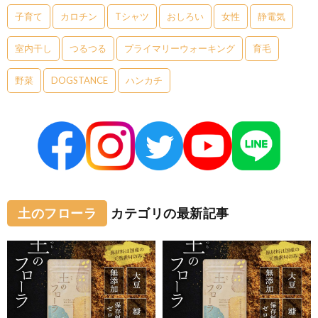
子育て
カロチン
Tシャツ
おしろい
女性
静電気
室内干し
つるつる
プライマリーウォーキング
育毛
野菜
DOGSTANCE
ハンカチ
土のフローラ
カテゴリの最新記事