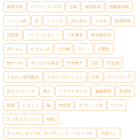
歯磨き剤
パワーミストO4
土鍋
南部鉄器
光触媒搭載
ノンヘム鉄
足
ショール
あかぎれ
カカオ
超高性能
石田屋
ハーブ，ビタミン
三年番茶
食塩無添加
赤ちゃん
ビタミンA
七分袖
ラミ―
抗菌性
髪のつや
オリジナル商品
竹布靴下
洗顔
ES波形
うるおい成分配合
スカルプローション
出雲
ダメージヘア
足のストレッチ
美白
ヘアケアオイル
脳腸相関
熟成塩
除菌
ビタミン
脳
掛布団
タブレット型
ウール
アンチエイジング
快眠
オメガ3，オメガ6，オーガニック，フローラ社
天然だし