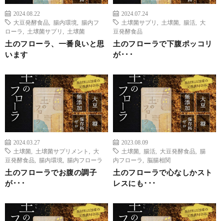
2024.08.22
2024.07.24
大豆発酵食品
,
腸内環境
,
腸内フ
土壌菌サプリ
,
土壌菌
,
腸活
,
大
ローラ
,
土壌菌サプリ
,
土壌菌
豆発酵食品
土のフローラ、一番良いと思
土のフローラで下腹ポッコリ
います
が･･･
2024.03.27
2023.08.09
土壌菌
,
土壌菌サプリメント
,
大
土壌菌
,
腸活
,
大豆発酵食品
,
腸
豆発酵食品
,
腸内環境
,
腸内フローラ
内フローラ
,
脳腸相関
土のフローラでお腹の調子
土のフローラで心なしかスト
が･･･
レスにも･･･