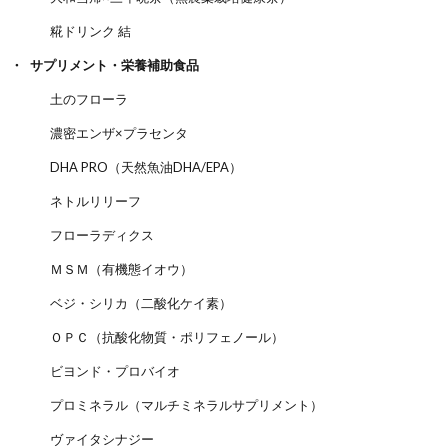
糀ドリンク 結
サプリメント・栄養補助食品
土のフローラ
濃密エンザ×プラセンタ
DHA PRO（天然魚油DHA/EPA）
ネトルリリーフ
フローラディクス
ＭＳＭ（有機態イオウ）
ベジ・シリカ（二酸化ケイ素）
ＯＰＣ（抗酸化物質・ポリフェノール）
ビヨンド・プロバイオ
プロミネラル（マルチミネラルサプリメント）
ヴァイタシナジー