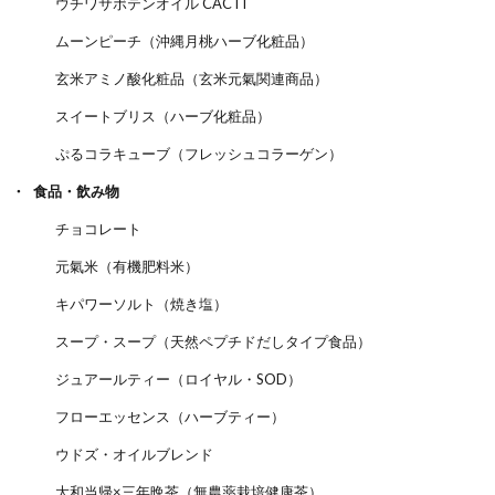
ウチワサボテンオイル CACTI
ムーンピーチ（沖縄月桃ハーブ化粧品）
玄米アミノ酸化粧品（玄米元氣関連商品）
スイートブリス（ハーブ化粧品）
ぷるコラキューブ（フレッシュコラーゲン）
食品・飲み物
チョコレート
元氣米（有機肥料米）
キパワーソルト（焼き塩）
スープ・スープ（天然ペプチドだしタイプ食品）
ジュアールティー（ロイヤル・SOD）
フローエッセンス（ハーブティー）
ウドズ・オイルブレンド
大和当帰×三年晩茶（無農薬栽培健康茶）