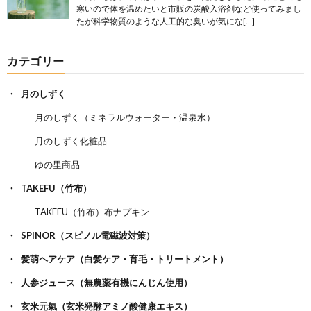
寒いので体を温めたいと市販の炭酸入浴剤など使ってみまし
たが科学物質のような人工的な臭いが気にな[…]
カテゴリー
月のしずく
月のしずく（ミネラルウォーター・温泉水）
月のしずく化粧品
ゆの里商品
TAKEFU（竹布）
TAKEFU（竹布）布ナプキン
SPINOR（スピノル電磁波対策）
髪萌ヘアケア（白髪ケア・育毛・トリートメント）
人参ジュース（無農薬有機にんじん使用）
玄米元氣（玄米発酵アミノ酸健康エキス）