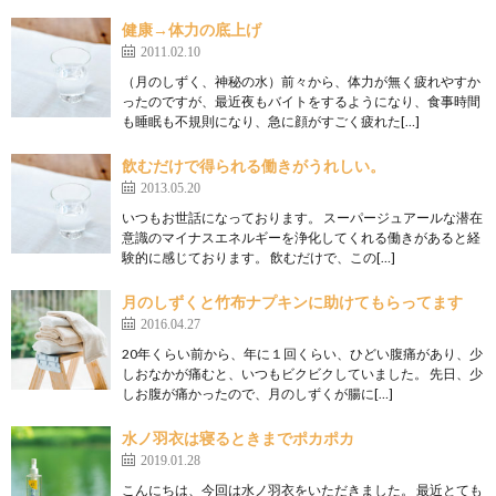
健康→体力の底上げ
2011.02.10
（月のしずく、神秘の水）前々から、体力が無く疲れやすか
ったのですが、最近夜もバイトをするようになり、食事時間
も睡眠も不規則になり、急に顔がすごく疲れた[…]
飲むだけで得られる働きがうれしい。
2013.05.20
いつもお世話になっております。 スーパージュアールな潜在
意識のマイナスエネルギーを浄化してくれる働きがあると経
験的に感じております。 飲むだけで、この[…]
月のしずくと竹布ナプキンに助けてもらってます
2016.04.27
20年くらい前から、年に１回くらい、ひどい腹痛があり、少
しおなかが痛むと、いつもビクビクしていました。 先日、少
しお腹が痛かったので、月のしずくが腸に[…]
水ノ羽衣は寝るときまでポカポカ
2019.01.28
こんにちは、今回は水ノ羽衣をいただきました。 最近とても