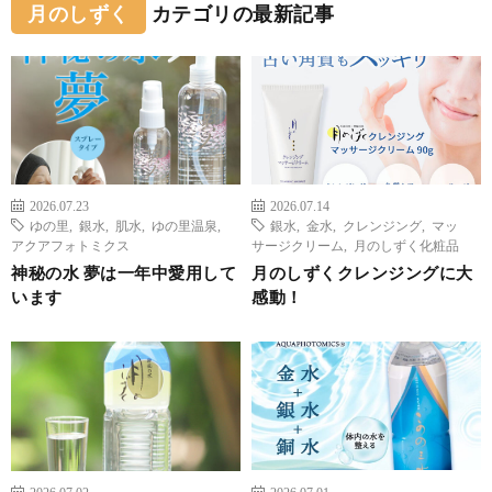
月のしずく
カテゴリの最新記事
2026.07.23
2026.07.14
ゆの里
,
銀水
,
肌水
,
ゆの里温泉
,
銀水
,
金水
,
クレンジング
,
マッ
アクアフォトミクス
サージクリーム
,
月のしずく化粧品
神秘の水 夢は一年中愛用して
月のしずくクレンジングに大
います
感動！
2026.07.02
2026.07.01