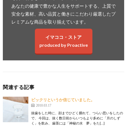
あなたの健康で豊かな人生をサポートする、上質で
安全な素材、高い品質と働きにこだわり厳選したプ
レミアムな商品を取り揃えています。
イマココ・ストア
produced by Proactive
関連する記事
ビックリというか信じていました。
2010.03.17
抜歯をした時に、顔までひどく腫れて、つらい思いをしたの
で、 今回は、抜く数日前からいつもより多めに「月のしず
く」を飲み、 歯茎には「神秘の水 夢」をた[…]