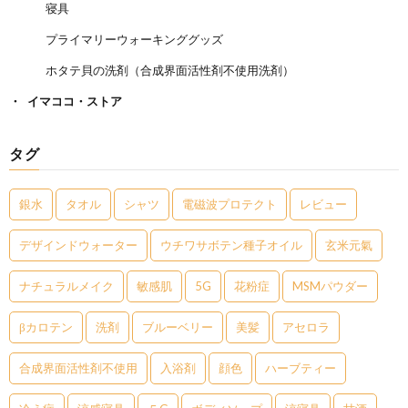
寝具
プライマリーウォーキンググッズ
ホタテ貝の洗剤（合成界面活性剤不使用洗剤）
イマココ・ストア
タグ
銀水
タオル
シャツ
電磁波プロテクト
レビュー
デザインドウォーター
ウチワサボテン種子オイル
玄米元氣
ナチュラルメイク
敏感肌
5G
花粉症
MSMパウダー
βカロテン
洗剤
ブルーベリー
美髪
アセロラ
合成界面活性剤不使用
入浴剤
顔色
ハーブティー