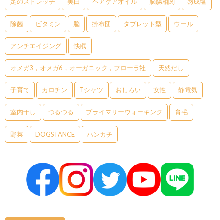
足のストレッチ
美白
ヘアケアオイル
脳腸相関
熟成塩
除菌
ビタミン
脳
掛布団
タブレット型
ウール
アンチエイジング
快眠
オメガ3，オメガ6，オーガニック，フローラ社
天然だし
子育て
カロチン
Tシャツ
おしろい
女性
静電気
室内干し
つるつる
プライマリーウォーキング
育毛
野菜
DOGSTANCE
ハンカチ