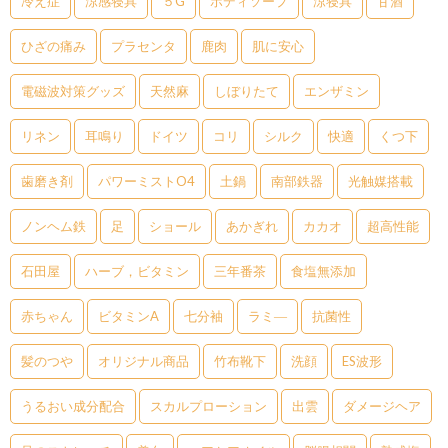
冷え症
涼感寝具
５G
ボディソープ
涼寝具
甘酒
ひざの痛み
プラセンタ
鹿肉
肌に安心
電磁波対策グッズ
天然麻
しぼりたて
エンザミン
リネン
耳鳴り
ドイツ
コリ
シルク
快適
くつ下
歯磨き剤
パワーミストO4
土鍋
南部鉄器
光触媒搭載
ノンヘム鉄
足
ショール
あかぎれ
カカオ
超高性能
石田屋
ハーブ，ビタミン
三年番茶
食塩無添加
赤ちゃん
ビタミンA
七分袖
ラミ―
抗菌性
髪のつや
オリジナル商品
竹布靴下
洗顔
ES波形
うるおい成分配合
スカルプローション
出雲
ダメージヘア