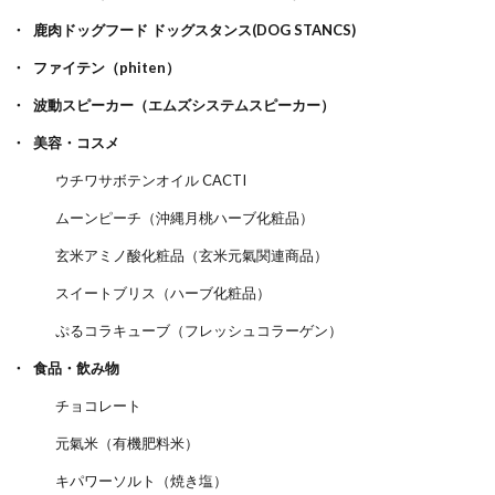
鹿肉ドッグフード ドッグスタンス(DOG STANCS)
ファイテン（phiten）
波動スピーカー（エムズシステムスピーカー）
美容・コスメ
ウチワサボテンオイル CACTI
ムーンピーチ（沖縄月桃ハーブ化粧品）
玄米アミノ酸化粧品（玄米元氣関連商品）
スイートブリス（ハーブ化粧品）
ぷるコラキューブ（フレッシュコラーゲン）
食品・飲み物
チョコレート
元氣米（有機肥料米）
キパワーソルト（焼き塩）