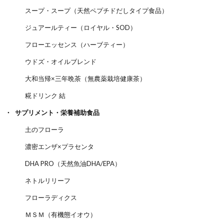
スープ・スープ（天然ペプチドだしタイプ食品）
ジュアールティー（ロイヤル・SOD）
フローエッセンス（ハーブティー）
ウドズ・オイルブレンド
大和当帰×三年晩茶（無農薬栽培健康茶）
糀ドリンク 結
サプリメント・栄養補助食品
土のフローラ
濃密エンザ×プラセンタ
DHA PRO（天然魚油DHA/EPA）
ネトルリリーフ
フローラディクス
ＭＳＭ（有機態イオウ）