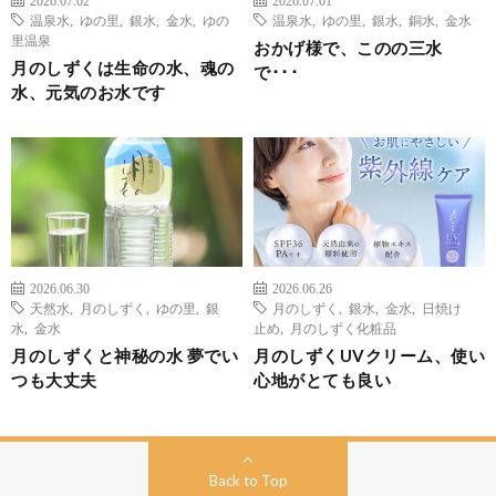
温泉水
,
ゆの里
,
銀水
,
金水
,
ゆの
温泉水
,
ゆの里
,
銀水
,
銅水
,
金水
里温泉
おかげ様で、このの三水
月のしずくは生命の水、魂の
で･･･
水、元気のお水です
2026.06.30
2026.06.26
天然水
,
月のしずく
,
ゆの里
,
銀
月のしずく
,
銀水
,
金水
,
日焼け
水
,
金水
止め
,
月のしずく化粧品
月のしずくと神秘の水 夢でい
月のしずくUVクリーム、使い
つも大丈夫
心地がとても良い
Back to Top