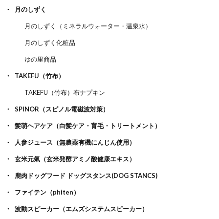
月のしずく
月のしずく（ミネラルウォーター・温泉水）
月のしずく化粧品
ゆの里商品
TAKEFU（竹布）
TAKEFU（竹布）布ナプキン
SPINOR（スピノル電磁波対策）
髪萌ヘアケア（白髪ケア・育毛・トリートメント）
人参ジュース（無農薬有機にんじん使用）
玄米元氣（玄米発酵アミノ酸健康エキス）
鹿肉ドッグフード ドッグスタンス(DOG STANCS)
ファイテン（phiten）
波動スピーカー（エムズシステムスピーカー）