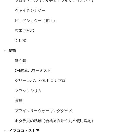
プロミネラル（マルチミネラルサプリメント）
ヴァイタシナジー
ピュアシナジー（青汁）
玄米ギャバ
ふし満
雑貨
磁性鍋
O4酸素パワーミスト
グリーンパン バルセロナプロ
ブラックシリカ
寝具
プライマリーウォーキンググッズ
ホタテ貝の洗剤（合成界面活性剤不使用洗剤）
イマココ・ストア