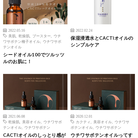
2022.05.16
2022.02.24
美肌
,
乾燥肌
,
ブースター
,
ウチ
保湿浸透水とCACTIオイルの
ワサボテン種子オイル
,
ウチワサボ
シンプルケア
テンオイル
シードオイル100でツルッツ
ルのお肌に！
2021.06.08
2020.12.01
乾燥肌
,
美容オイル
,
ウチワサボ
カクティ
,
美容オイル
,
ウチワサ
テンオイル
,
ウチワサボテン
ボテンオイル
,
ウチワサボテン
CACTIオイルのしっとり感が
ウチワサボテンオイルってす