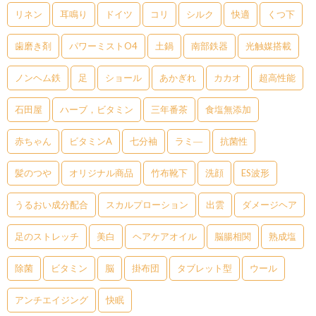
リネン
耳鳴り
ドイツ
コリ
シルク
快適
くつ下
歯磨き剤
パワーミストO4
土鍋
南部鉄器
光触媒搭載
ノンヘム鉄
足
ショール
あかぎれ
カカオ
超高性能
石田屋
ハーブ，ビタミン
三年番茶
食塩無添加
赤ちゃん
ビタミンA
七分袖
ラミ―
抗菌性
髪のつや
オリジナル商品
竹布靴下
洗顔
ES波形
うるおい成分配合
スカルプローション
出雲
ダメージヘア
足のストレッチ
美白
ヘアケアオイル
脳腸相関
熟成塩
除菌
ビタミン
脳
掛布団
タブレット型
ウール
アンチエイジング
快眠