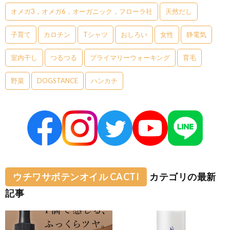
オメガ3，オメガ6，オーガニック，フローラ社
天然だし
子育て
カロチン
Tシャツ
おしろい
女性
静電気
室内干し
つるつる
プライマリーウォーキング
育毛
野菜
DOGSTANCE
ハンカチ
ウチワサボテンオイル CACTI
カテゴリの最新
記事