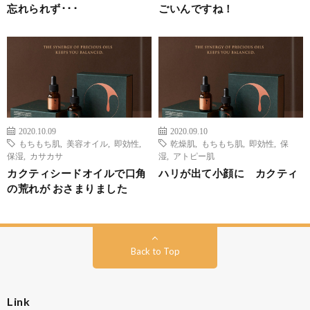
忘れられず･･･
ごいんですね！
2020.10.09
2020.09.10
もちもち肌
,
美容オイル
,
即効性
,
乾燥肌
,
もちもち肌
,
即効性
,
保
保湿
,
カサカサ
湿
,
アトピー肌
カクティシードオイルで口角
ハリが出て小顔に カクティ
の荒れが おさまりました
Back to Top
Link