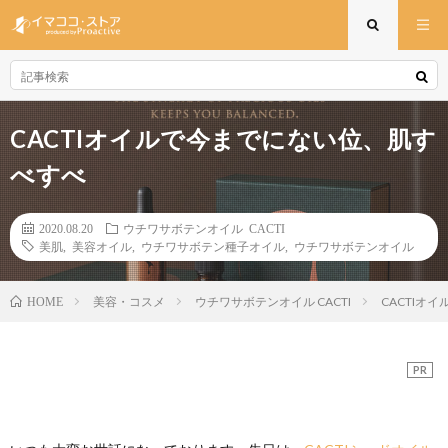
CACTIオイルで今までにない位、肌す
べすべ
2020.08.20
ウチワサボテンオイル CACTI
美肌
,
美容オイル
,
ウチワサボテン種子オイル
,
ウチワサボテンオイル
美容・コスメ
ウチワサボテンオイル CACTI
CACTIオ
HOME
PR