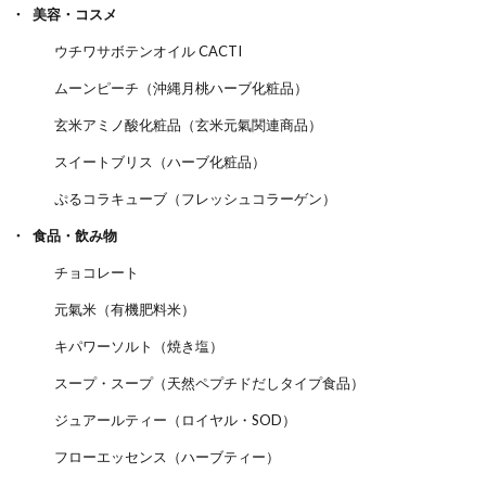
美容・コスメ
ウチワサボテンオイル CACTI
ムーンピーチ（沖縄月桃ハーブ化粧品）
玄米アミノ酸化粧品（玄米元氣関連商品）
スイートブリス（ハーブ化粧品）
ぷるコラキューブ（フレッシュコラーゲン）
食品・飲み物
チョコレート
元氣米（有機肥料米）
キパワーソルト（焼き塩）
スープ・スープ（天然ペプチドだしタイプ食品）
ジュアールティー（ロイヤル・SOD）
フローエッセンス（ハーブティー）