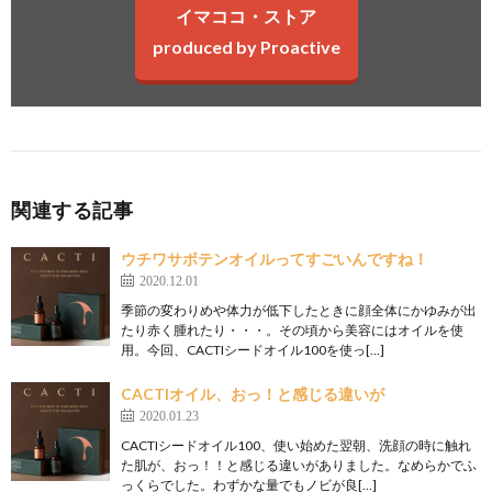
イマココ・ストア
produced by Proactive
関連する記事
ウチワサボテンオイルってすごいんですね！
2020.12.01
季節の変わりめや体力が低下したときに顔全体にかゆみが出
たり赤く腫れたり・・・。その頃から美容にはオイルを使
用。今回、CACTIシードオイル100を使っ[…]
CACTIオイル、おっ！と感じる違いが
2020.01.23
CACTIシードオイル100、使い始めた翌朝、洗顔の時に触れ
た肌が、おっ！！と感じる違いがありました。なめらかでふ
っくらでした。わずかな量でもノビが良[…]