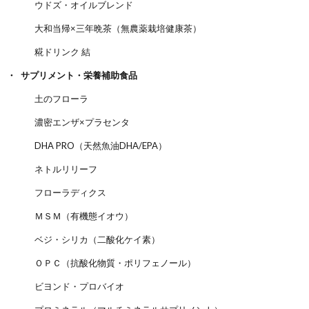
ウドズ・オイルブレンド
大和当帰×三年晩茶（無農薬栽培健康茶）
糀ドリンク 結
サプリメント・栄養補助食品
土のフローラ
濃密エンザ×プラセンタ
DHA PRO（天然魚油DHA/EPA）
ネトルリリーフ
フローラディクス
ＭＳＭ（有機態イオウ）
ベジ・シリカ（二酸化ケイ素）
ＯＰＣ（抗酸化物質・ポリフェノール）
ビヨンド・プロバイオ