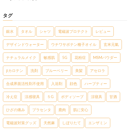
タグ
銀水
タオル
シャツ
電磁波プロテクト
レビュー
デザインドウォーター
ウチワサボテン種子オイル
玄米元氣
ナチュラルメイク
敏感肌
5G
花粉症
MSMパウダー
βカロテン
洗剤
ブルーベリー
美髪
アセロラ
合成界面活性剤不使用
入浴剤
顔色
ハーブティー
冷え症
涼感寝具
５G
ボディソープ
涼寝具
甘酒
ひざの痛み
プラセンタ
鹿肉
肌に安心
電磁波対策グッズ
天然麻
しぼりたて
エンザミン