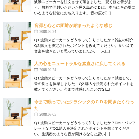
波動スピーカーを注文させて頂きました。 驚くほど音がよ
く、無料で同封いただいた屋久島のＣＤは、本当に その場に
いるような錯覚におち入ります。 音の広が[…]
音源と心との距離が縮まったような感じ
2008.02.24
Q1.波動スピーカーをどうやって知りましたか？雑誌の紹介
Q2.購入を決定されたポイントを教えてください。良い音で
音楽を聴きたいと思っていましたが、一人[…]
人の心をニュートラルな素直さに戻してくれる
2008.02.24
Q1.波動スピーカーをどうやって知りましたか？試聴して、
音の良さを体感しました。Q2.購入を決定されたポイントを
教えてください。今まで体感したことのな[…]
今まで眠っていたクラシックのＣＤを聞きたくなっ
た
2008.03.05
Q1.波動スピーカーをどうやって知りましたか？DM・パンフ
レットなどQ2.購入を決定されたポイントを教えてくださ
い。生演奏のような音が聞けるならと思い[…]