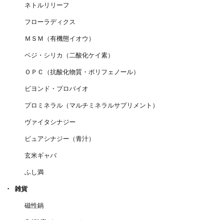
ネトルリリーフ
フローラディクス
ＭＳＭ（有機態イオウ）
ベジ・シリカ（二酸化ケイ素）
ＯＰＣ（抗酸化物質・ポリフェノール）
ビヨンド・プロバイオ
プロミネラル（マルチミネラルサプリメント）
ヴァイタシナジー
ピュアシナジー（青汁）
玄米ギャバ
ふし満
雑貨
磁性鍋