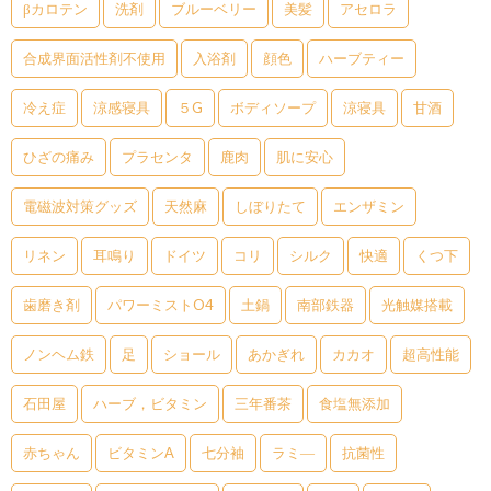
βカロテン
洗剤
ブルーベリー
美髪
アセロラ
合成界面活性剤不使用
入浴剤
顔色
ハーブティー
冷え症
涼感寝具
５G
ボディソープ
涼寝具
甘酒
ひざの痛み
プラセンタ
鹿肉
肌に安心
電磁波対策グッズ
天然麻
しぼりたて
エンザミン
リネン
耳鳴り
ドイツ
コリ
シルク
快適
くつ下
歯磨き剤
パワーミストO4
土鍋
南部鉄器
光触媒搭載
ノンヘム鉄
足
ショール
あかぎれ
カカオ
超高性能
石田屋
ハーブ，ビタミン
三年番茶
食塩無添加
赤ちゃん
ビタミンA
七分袖
ラミ―
抗菌性