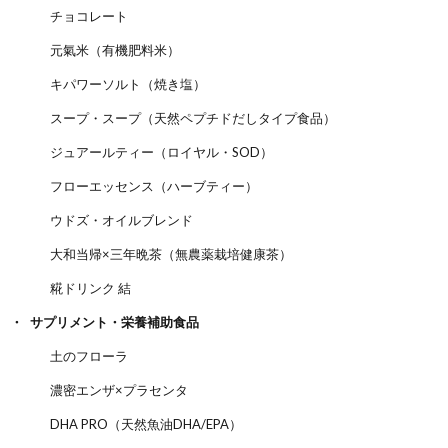
チョコレート
元氣米（有機肥料米）
キパワーソルト（焼き塩）
スープ・スープ（天然ペプチドだしタイプ食品）
ジュアールティー（ロイヤル・SOD）
フローエッセンス（ハーブティー）
ウドズ・オイルブレンド
大和当帰×三年晩茶（無農薬栽培健康茶）
糀ドリンク 結
サプリメント・栄養補助食品
土のフローラ
濃密エンザ×プラセンタ
DHA PRO（天然魚油DHA/EPA）