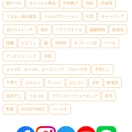
髪のつや
オリジナル商品
竹布靴下
洗顔
ES波形
うるおい成分配合
スカルプローション
出雲
ダメージヘア
足のストレッチ
美白
ヘアケアオイル
脳腸相関
熟成塩
除菌
ビタミン
脳
掛布団
タブレット型
ウール
アンチエイジング
快眠
オメガ3，オメガ6，オーガニック，フローラ社
天然だし
子育て
カロチン
Tシャツ
おしろい
女性
静電気
室内干し
つるつる
プライマリーウォーキング
育毛
野菜
DOGSTANCE
ハンカチ