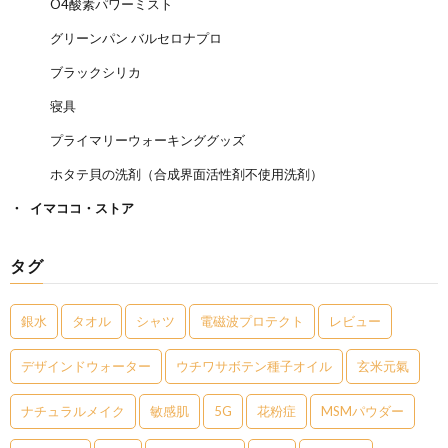
O4酸素パワーミスト
グリーンパン バルセロナプロ
ブラックシリカ
寝具
プライマリーウォーキンググッズ
ホタテ貝の洗剤（合成界面活性剤不使用洗剤）
イマココ・ストア
タグ
銀水
タオル
シャツ
電磁波プロテクト
レビュー
デザインドウォーター
ウチワサボテン種子オイル
玄米元氣
ナチュラルメイク
敏感肌
5G
花粉症
MSMパウダー