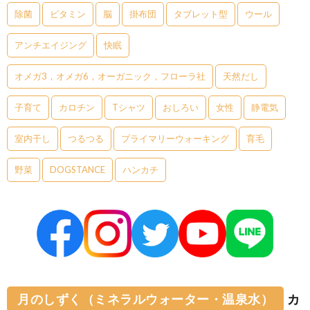
除菌
ビタミン
脳
掛布団
タブレット型
ウール
アンチエイジング
快眠
オメガ3，オメガ6，オーガニック，フローラ社
天然だし
子育て
カロチン
Tシャツ
おしろい
女性
静電気
室内干し
つるつる
プライマリーウォーキング
育毛
野菜
DOGSTANCE
ハンカチ
月のしずく（ミネラルウォーター・温泉水）
カ