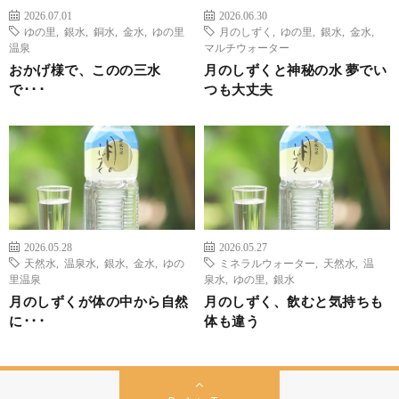
2026.07.01
2026.06.30
ゆの里
,
銀水
,
銅水
,
金水
,
ゆの里
月のしずく
,
ゆの里
,
銀水
,
金水
,
温泉
マルチウォーター
おかげ様で、このの三水
月のしずくと神秘の水 夢でい
で･･･
つも大丈夫
2026.05.28
2026.05.27
天然水
,
温泉水
,
銀水
,
金水
,
ゆの
ミネラルウォーター
,
天然水
,
温
里温泉
泉水
,
ゆの里
,
銀水
月のしずくが体の中から自然
月のしずく、飲むと気持ちも
に･･･
体も違う