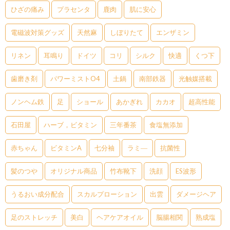
ひざの痛み
プラセンタ
鹿肉
肌に安心
電磁波対策グッズ
天然麻
しぼりたて
エンザミン
リネン
耳鳴り
ドイツ
コリ
シルク
快適
くつ下
歯磨き剤
パワーミストO4
土鍋
南部鉄器
光触媒搭載
ノンヘム鉄
足
ショール
あかぎれ
カカオ
超高性能
石田屋
ハーブ，ビタミン
三年番茶
食塩無添加
赤ちゃん
ビタミンA
七分袖
ラミ―
抗菌性
髪のつや
オリジナル商品
竹布靴下
洗顔
ES波形
うるおい成分配合
スカルプローション
出雲
ダメージヘア
足のストレッチ
美白
ヘアケアオイル
脳腸相関
熟成塩