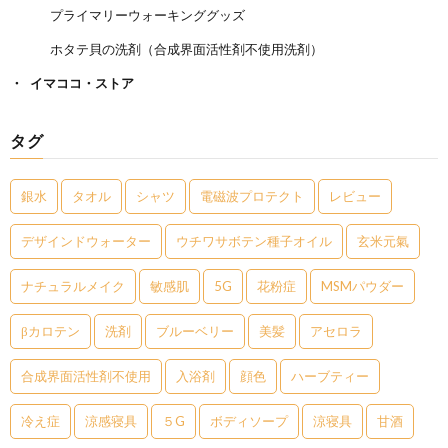
プライマリーウォーキンググッズ
ホタテ貝の洗剤（合成界面活性剤不使用洗剤）
イマココ・ストア
タグ
銀水
タオル
シャツ
電磁波プロテクト
レビュー
デザインドウォーター
ウチワサボテン種子オイル
玄米元氣
ナチュラルメイク
敏感肌
5G
花粉症
MSMパウダー
βカロテン
洗剤
ブルーベリー
美髪
アセロラ
合成界面活性剤不使用
入浴剤
顔色
ハーブティー
冷え症
涼感寝具
５G
ボディソープ
涼寝具
甘酒