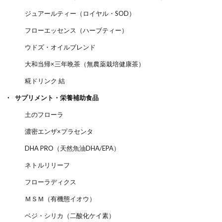
ジュアールティー（ロイヤル・SOD）
フローエッセンス（ハーブティー）
ウドズ・オイルブレンド
大和当帰×三年晩茶（無農薬栽培健康茶）
糀ドリンク 結
サプリメント・栄養補助食品
土のフローラ
濃密エンザ×プラセンタ
DHA PRO（天然魚油DHA/EPA）
ネトルリリーフ
フローラディクス
ＭＳＭ（有機態イオウ）
ベジ・シリカ（二酸化ケイ素）