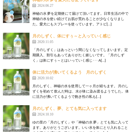
2024.06.27
神秘の水 夢を定期便にて届けて頂いてます。日常生活の中で
神秘の水を使い続けてお肌が荒れることが少なくなりまし
た。愛犬にもスプレーを使っています。アトピ[…]
月のしずく、体にすぅ～と入っていく感じ
2020.11.05
「月のしずく」はあっという間になくなってしまいます。定
期購入、割引もあってありがたく嬉しいです。「月のしず
く」は体にすぅ～とはいっていく感じ･･･ A[…]
体に活力が沸いてくるよう 月のしずく
2020.10.02
月のしずく、神秘の水を使用して一ヶ月が経ちます。 月のし
ずくを初めて 飲んだ時は、水が体に染み渡るようでした。 体
に活力が沸いてくるようで飽き性の私も[…]
月のしずく、夢、とても気に入ってます
2024.10.10
ゆの里の「月のしずく」や「神秘の水 夢」とても気に入って
ます。ありがとうございます。いい水を体にとり入れること