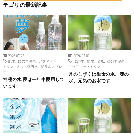
テゴリの最新記事
2026.07.23
2026.07.02
肌水
,
ゆの里温泉
,
アクアフォト
ゆの里
,
銀水
,
金水
,
ゆの里温泉
,
ミクス
,
太古の化石水
,
温泉水スプレ
アクアフォトミクス
ー
月のしずくは生命の水、魂の
神秘の水 夢は一年中愛用して
水、元気のお水です
います