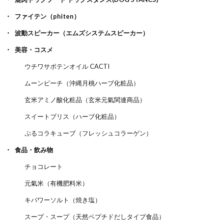
ファイテン（phiten）
波動スピーカー（エムズシステムスピーカー）
美容・コスメ
ウチワサボテンオイル CACTI
ムーンピーチ（沖縄月桃ハーブ化粧品）
玄米アミノ酸化粧品（玄米元氣関連商品）
スイートブリス（ハーブ化粧品）
ぷるコラキューブ（フレッシュコラーゲン）
食品・飲み物
チョコレート
元氣米（有機肥料米）
キパワーソルト（焼き塩）
スープ・スープ（天然ペプチドだしタイプ食品）