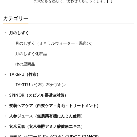
の大切さを感じて、使わせてもらってます。[…]
カテゴリー
月のしずく
月のしずく（ミネラルウォーター・温泉水）
月のしずく化粧品
ゆの里商品
TAKEFU（竹布）
TAKEFU（竹布）布ナプキン
SPINOR（スピノル電磁波対策）
髪萌ヘアケア（白髪ケア・育毛・トリートメント）
人参ジュース（無農薬有機にんじん使用）
玄米元氣（玄米発酵アミノ酸健康エキス）
鹿肉ドッグフード ドッグスタンス(DOG STANCS)