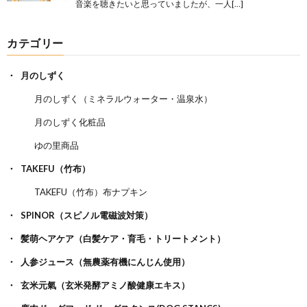
音楽を聴きたいと思っていましたが、一人[…]
カテゴリー
月のしずく
月のしずく（ミネラルウォーター・温泉水）
月のしずく化粧品
ゆの里商品
TAKEFU（竹布）
TAKEFU（竹布）布ナプキン
SPINOR（スピノル電磁波対策）
髪萌ヘアケア（白髪ケア・育毛・トリートメント）
人参ジュース（無農薬有機にんじん使用）
玄米元氣（玄米発酵アミノ酸健康エキス）