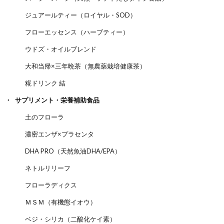
ジュアールティー（ロイヤル・SOD）
フローエッセンス（ハーブティー）
ウドズ・オイルブレンド
大和当帰×三年晩茶（無農薬栽培健康茶）
糀ドリンク 結
サプリメント・栄養補助食品
土のフローラ
濃密エンザ×プラセンタ
DHA PRO（天然魚油DHA/EPA）
ネトルリリーフ
フローラディクス
ＭＳＭ（有機態イオウ）
ベジ・シリカ（二酸化ケイ素）