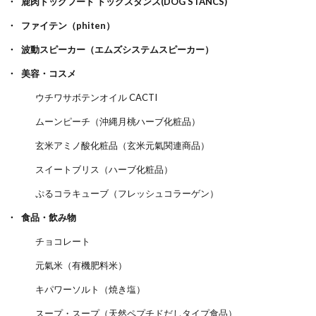
鹿肉ドッグフード ドッグスタンス(DOG STANCS)
ファイテン（phiten）
波動スピーカー（エムズシステムスピーカー）
美容・コスメ
ウチワサボテンオイル CACTI
ムーンピーチ（沖縄月桃ハーブ化粧品）
玄米アミノ酸化粧品（玄米元氣関連商品）
スイートブリス（ハーブ化粧品）
ぷるコラキューブ（フレッシュコラーゲン）
食品・飲み物
チョコレート
元氣米（有機肥料米）
キパワーソルト（焼き塩）
スープ・スープ（天然ペプチドだしタイプ食品）