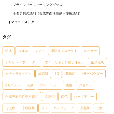
プライマリーウォーキンググッズ
ホタテ貝の洗剤（合成界面活性剤不使用洗剤）
イマココ・ストア
タグ
銀水
タオル
シャツ
電磁波プロテクト
レビュー
デザインドウォーター
ウチワサボテン種子オイル
玄米元氣
ナチュラルメイク
敏感肌
5G
花粉症
MSMパウダー
βカロテン
洗剤
ブルーベリー
美髪
アセロラ
合成界面活性剤不使用
入浴剤
顔色
ハーブティー
冷え症
涼感寝具
５G
ボディソープ
涼寝具
甘酒