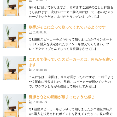
2008.09.17
暑い日が続いておりますが、ますますご清栄のことと拝察も
うしあげます。波動スピーカー購入時には、ていねいなメッ
セージをいただき、ありがとうございました。[…]
歌手がそこに立って歌ってくれているようです
2008.03.05
Q1.波動スピーカーをどうやって知りましたか？インターネ
ットQ2.購入を決定されたポイントを教えてください。プ
ロ・アクティブさんでじっくり視聴をさせて[…]
これまで使っていたスピーカーとは、何もかも違い
ます
2008.01.04
こんにちは。 今回は、東京が長かったのですが、一昨日よう
やく岡山に帰りました。 早速、スピーカーが届いていたの
で、ワクワクしながら接続して鳴らしてみま[…]
音源と心との距離が縮まったような感じ
2008.02.24
Q1.波動スピーカーをどうやって知りましたか？雑誌の紹介
Q2.購入を決定されたポイントを教えてください。良い音で