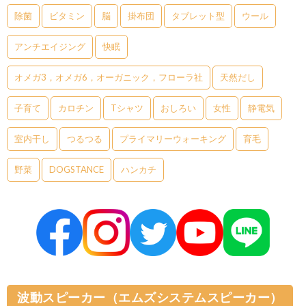
除菌
ビタミン
脳
掛布団
タブレット型
ウール
アンチエイジング
快眠
オメガ3，オメガ6，オーガニック，フローラ社
天然だし
子育て
カロチン
Tシャツ
おしろい
女性
静電気
室内干し
つるつる
プライマリーウォーキング
育毛
野菜
DOGSTANCE
ハンカチ
波動スピーカー（エムズシステムスピーカー）