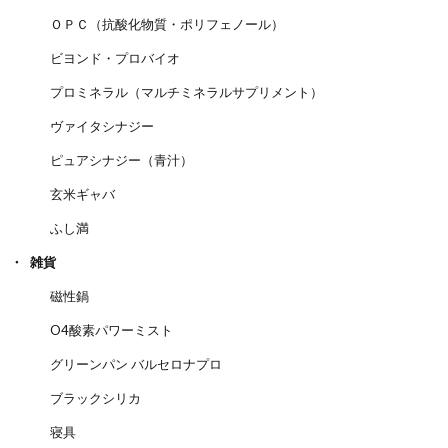
ＯＰＣ（抗酸化物質・ポリフェノール）
ビヨンド・プロバイオ
プロミネラル（マルチミネラルサプリメント）
ヴァイタシナジー
ピュアシナジー（青汁）
玄米ギャバ
ふし満
雑貨
磁性鍋
O4酸素パワーミスト
グリーンパン バルセロナプロ
ブラックシリカ
寝具