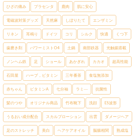
ひざの痛み
プラセンタ
鹿肉
肌に安心
電磁波対策グッズ
天然麻
しぼりたて
エンザミン
リネン
耳鳴り
ドイツ
コリ
シルク
快適
くつ下
歯磨き剤
パワーミストO4
土鍋
南部鉄器
光触媒搭載
ノンヘム鉄
足
ショール
あかぎれ
カカオ
超高性能
石田屋
ハーブ，ビタミン
三年番茶
食塩無添加
赤ちゃん
ビタミンA
七分袖
ラミ―
抗菌性
髪のつや
オリジナル商品
竹布靴下
洗顔
ES波形
うるおい成分配合
スカルプローション
出雲
ダメージヘア
足のストレッチ
美白
ヘアケアオイル
脳腸相関
熟成塩