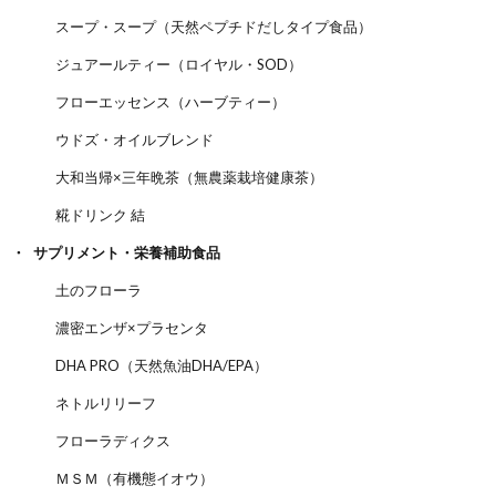
スープ・スープ（天然ペプチドだしタイプ食品）
ジュアールティー（ロイヤル・SOD）
フローエッセンス（ハーブティー）
ウドズ・オイルブレンド
大和当帰×三年晩茶（無農薬栽培健康茶）
糀ドリンク 結
サプリメント・栄養補助食品
土のフローラ
濃密エンザ×プラセンタ
DHA PRO（天然魚油DHA/EPA）
ネトルリリーフ
フローラディクス
ＭＳＭ（有機態イオウ）