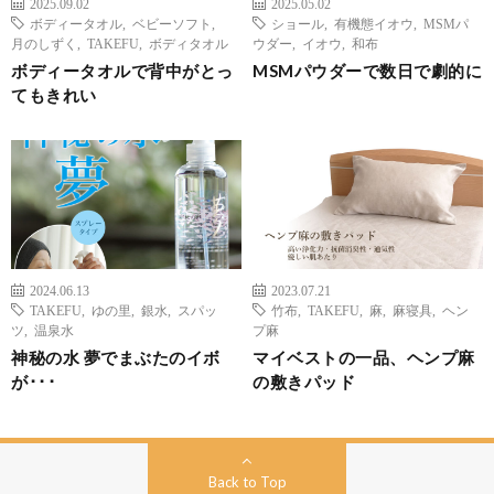
2025.09.02
2025.05.02
ボディータオル
,
ベビーソフト
,
ショール
,
有機態イオウ
,
MSMパ
月のしずく
,
TAKEFU
,
ボディタオル
ウダー
,
イオウ
,
和布
ボディータオルで背中がとっ
MSMパウダーで数日で劇的に
てもきれい
2024.06.13
2023.07.21
TAKEFU
,
ゆの里
,
銀水
,
スパッ
竹布
,
TAKEFU
,
麻
,
麻寝具
,
ヘン
ツ
,
温泉水
プ麻
神秘の水 夢でまぶたのイボ
マイベストの一品、ヘンプ麻
が･･･
の敷きパッド
Back to Top