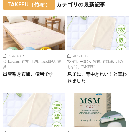
TAKEFU（竹布）
カテゴリの最新記事
2026.02.02
2025.11.17
kurumu
,
竹布
,
毛布
,
TAKEFU
,
寝
竹レーヨン
,
竹布
,
竹繊維
,
月の
具
しずく
,
TAKEFU
出雲敷き布団、便利です
息子に、背中きれい！と言わ
れました