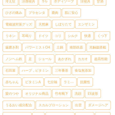
冷え症
涼感寝具
５G
ボディソープ
涼寝具
甘酒
ひざの痛み
プラセンタ
鹿肉
肌に安心
電磁波対策グッズ
天然麻
しぼりたて
エンザミン
リネン
耳鳴り
ドイツ
コリ
シルク
快適
くつ下
歯磨き剤
パワーミストO4
土鍋
南部鉄器
光触媒搭載
ノンヘム鉄
足
ショール
あかぎれ
カカオ
超高性能
石田屋
ハーブ，ビタミン
三年番茶
食塩無添加
赤ちゃん
ビタミンA
七分袖
ラミ―
抗菌性
髪のつや
オリジナル商品
竹布靴下
洗顔
ES波形
うるおい成分配合
スカルプローション
出雲
ダメージヘア