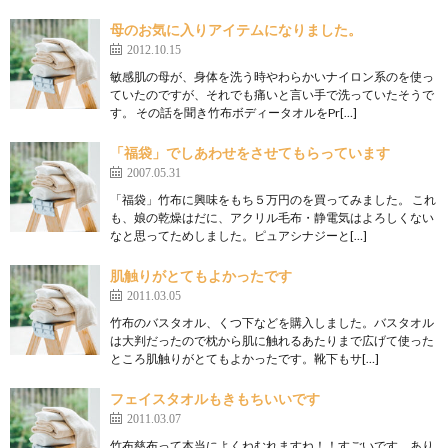
母のお気に入りアイテムになりました。
2012.10.15
敏感肌の母が、身体を洗う時やわらかいナイロン系のを使っ
ていたのですが、それでも痛いと言い手で洗っていたそうで
す。 その話を聞き竹布ボディータオルをPr[…]
「福袋」でしあわせをさせてもらっています
2007.05.31
「福袋」竹布に興味をもち５万円のを買ってみました。 これ
も、娘の乾燥はだに、アクリル毛布・静電気はよろしくない
なと思ってためしました。ピュアシナジーと[…]
肌触りがとてもよかったです
2011.03.05
竹布のバスタオル、くつ下などを購入しました。バスタオル
は大判だったので枕から肌に触れるあたりまで広げて使った
ところ肌触りがとてもよかったです。靴下もサ[…]
フェイスタオルもきもちいいです
2011.03.07
竹布慈布って本当によくねむれますね！！すごいです。あり