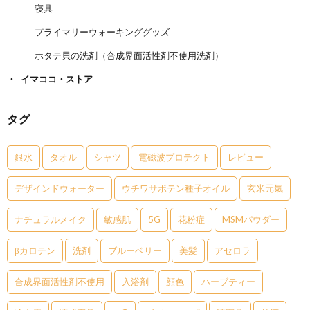
寝具
プライマリーウォーキンググッズ
ホタテ貝の洗剤（合成界面活性剤不使用洗剤）
イマココ・ストア
タグ
銀水
タオル
シャツ
電磁波プロテクト
レビュー
デザインドウォーター
ウチワサボテン種子オイル
玄米元氣
ナチュラルメイク
敏感肌
5G
花粉症
MSMパウダー
βカロテン
洗剤
ブルーベリー
美髪
アセロラ
合成界面活性剤不使用
入浴剤
顔色
ハーブティー