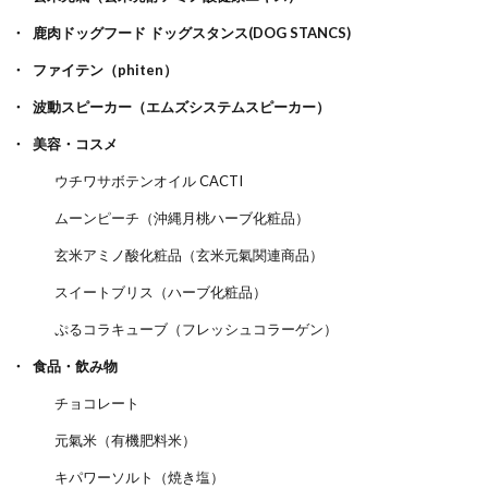
鹿肉ドッグフード ドッグスタンス(DOG STANCS)
ファイテン（phiten）
波動スピーカー（エムズシステムスピーカー）
美容・コスメ
ウチワサボテンオイル CACTI
ムーンピーチ（沖縄月桃ハーブ化粧品）
玄米アミノ酸化粧品（玄米元氣関連商品）
スイートブリス（ハーブ化粧品）
ぷるコラキューブ（フレッシュコラーゲン）
食品・飲み物
チョコレート
元氣米（有機肥料米）
キパワーソルト（焼き塩）