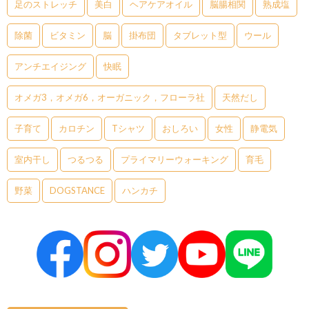
足のストレッチ
美白
ヘアケアオイル
脳腸相関
熟成塩
除菌
ビタミン
脳
掛布団
タブレット型
ウール
アンチエイジング
快眠
オメガ3，オメガ6，オーガニック，フローラ社
天然だし
子育て
カロチン
Tシャツ
おしろい
女性
静電気
室内干し
つるつる
プライマリーウォーキング
育毛
野菜
DOGSTANCE
ハンカチ