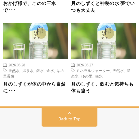
おかげ様で、このの三水
月のしずくと神秘の水 夢でい
で･･･
つも大丈夫
2026.05.28
2026.05.27
天然水
,
温泉水
,
銀水
,
金水
,
ゆの
ミネラルウォーター
,
天然水
,
温
里温泉
泉水
,
ゆの里
,
銀水
月のしずくが体の中から自然
月のしずく、飲むと気持ちも
に･･･
体も違う
Back to Top