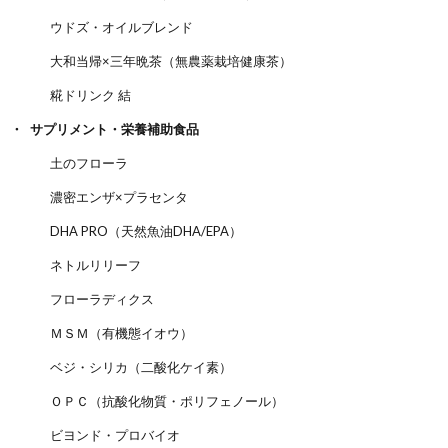
ウドズ・オイルブレンド
大和当帰×三年晩茶（無農薬栽培健康茶）
糀ドリンク 結
サプリメント・栄養補助食品
土のフローラ
濃密エンザ×プラセンタ
DHA PRO（天然魚油DHA/EPA）
ネトルリリーフ
フローラディクス
ＭＳＭ（有機態イオウ）
ベジ・シリカ（二酸化ケイ素）
ＯＰＣ（抗酸化物質・ポリフェノール）
ビヨンド・プロバイオ