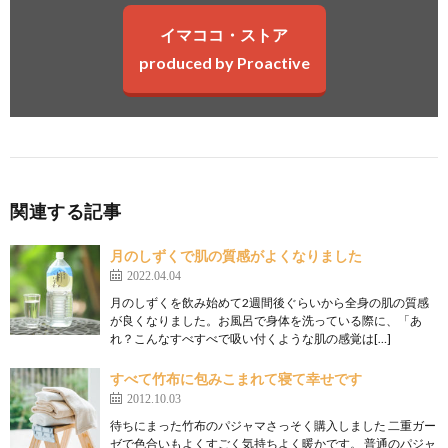
イマココ・ストア
produced by Proactive
関連する記事
月のしずくで肌の質感がよくなりました
2022.04.04
月のしずくを飲み始めて2週間後ぐらいから全身の肌の質感
が良くなりました。お風呂で身体を洗っている際に、「あ
れ？こんなすべすべで吸い付くような肌の感覚は[…]
すべて竹布に包みこまれて寝て幸せです
2012.10.03
待ちにまった竹布のパジャマさっそく購入しました 二重ガー
ゼで色合いもよくすごく気持ちよく暖かです。 普通のパジャ