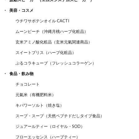
美容・コスメ
ウチワサボテンオイル CACTI
ムーンピーチ（沖縄月桃ハーブ化粧品）
玄米アミノ酸化粧品（玄米元氣関連商品）
スイートブリス（ハーブ化粧品）
ぷるコラキューブ（フレッシュコラーゲン）
食品・飲み物
チョコレート
元氣米（有機肥料米）
キパワーソルト（焼き塩）
スープ・スープ（天然ペプチドだしタイプ食品）
ジュアールティー（ロイヤル・SOD）
フローエッセンス（ハーブティー）