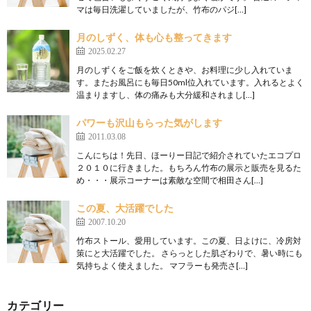
マは毎日洗濯していましたが、竹布のパジ[…]
月のしずく、体も心も整ってきます
2025.02.27
月のしずくをご飯を炊くときや、お料理に少し入れていま
す。またお風呂にも毎日50ml位入れています。入れるとよく
温まりますし、体の痛みも大分緩和されまし[…]
パワーも沢山もらった気がします
2011.03.08
こんにちは！先日、ほーりー日記で紹介されていたエコプロ
２０１０に行きました。もちろん竹布の展示と販売を見るた
め・・・展示コーナーは素敵な空間で相田さん[…]
この夏、大活躍でした
2007.10.20
竹布ストール、愛用しています。この夏、日よけに、冷房対
策にと大活躍でした。 さらっとした肌ざわりで、暑い時にも
気持ちよく使えました。 マフラーも発売さ[…]
カテゴリー