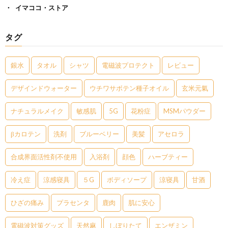
イマココ・ストア
タグ
銀水
タオル
シャツ
電磁波プロテクト
レビュー
デザインドウォーター
ウチワサボテン種子オイル
玄米元氣
ナチュラルメイク
敏感肌
5G
花粉症
MSMパウダー
βカロテン
洗剤
ブルーベリー
美髪
アセロラ
合成界面活性剤不使用
入浴剤
顔色
ハーブティー
冷え症
涼感寝具
５G
ボディソープ
涼寝具
甘酒
ひざの痛み
プラセンタ
鹿肉
肌に安心
電磁波対策グッズ
天然麻
しぼりたて
エンザミン