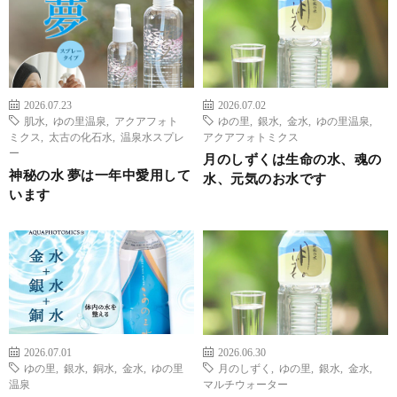
2026.07.23
2026.07.02
肌水
,
ゆの里温泉
,
アクアフォト
ゆの里
,
銀水
,
金水
,
ゆの里温泉
,
ミクス
,
太古の化石水
,
温泉水スプレ
アクアフォトミクス
ー
月のしずくは生命の水、魂の
神秘の水 夢は一年中愛用して
水、元気のお水です
います
2026.07.01
2026.06.30
ゆの里
,
銀水
,
銅水
,
金水
,
ゆの里
月のしずく
,
ゆの里
,
銀水
,
金水
,
温泉
マルチウォーター