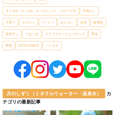
オメガ3，オメガ6，オーガニック，フローラ社
天然だし
子育て
カロチン
Tシャツ
おしろい
女性
静電気
室内干し
つるつる
プライマリーウォーキング
育毛
野菜
DOGSTANCE
ハンカチ
月のしずく（ミネラルウォーター・温泉水）
カ
テゴリの最新記事