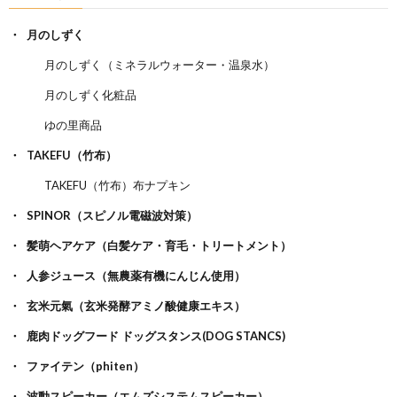
月のしずく
月のしずく（ミネラルウォーター・温泉水）
月のしずく化粧品
ゆの里商品
TAKEFU（竹布）
TAKEFU（竹布）布ナプキン
SPINOR（スピノル電磁波対策）
髪萌ヘアケア（白髪ケア・育毛・トリートメント）
人参ジュース（無農薬有機にんじん使用）
玄米元氣（玄米発酵アミノ酸健康エキス）
鹿肉ドッグフード ドッグスタンス(DOG STANCS)
ファイテン（phiten）
波動スピーカー（エムズシステムスピーカー）