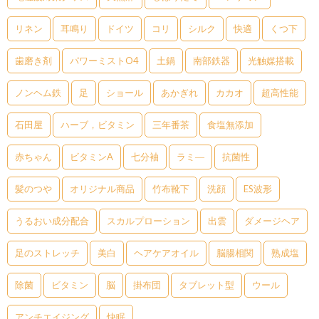
リネン
耳鳴り
ドイツ
コリ
シルク
快適
くつ下
歯磨き剤
パワーミストO4
土鍋
南部鉄器
光触媒搭載
ノンヘム鉄
足
ショール
あかぎれ
カカオ
超高性能
石田屋
ハーブ，ビタミン
三年番茶
食塩無添加
赤ちゃん
ビタミンA
七分袖
ラミ―
抗菌性
髪のつや
オリジナル商品
竹布靴下
洗顔
ES波形
うるおい成分配合
スカルプローション
出雲
ダメージヘア
足のストレッチ
美白
ヘアケアオイル
脳腸相関
熟成塩
除菌
ビタミン
脳
掛布団
タブレット型
ウール
アンチエイジング
快眠