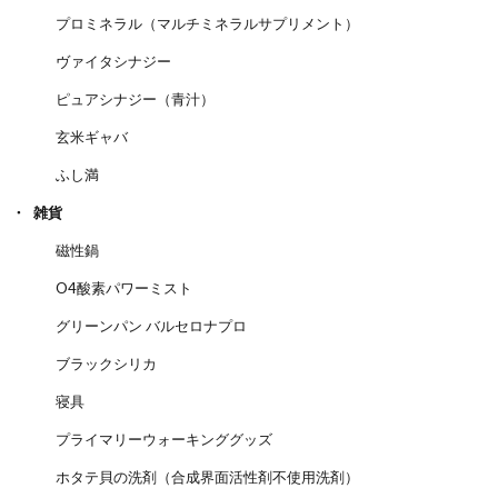
プロミネラル（マルチミネラルサプリメント）
ヴァイタシナジー
ピュアシナジー（青汁）
玄米ギャバ
ふし満
雑貨
磁性鍋
O4酸素パワーミスト
グリーンパン バルセロナプロ
ブラックシリカ
寝具
プライマリーウォーキンググッズ
ホタテ貝の洗剤（合成界面活性剤不使用洗剤）