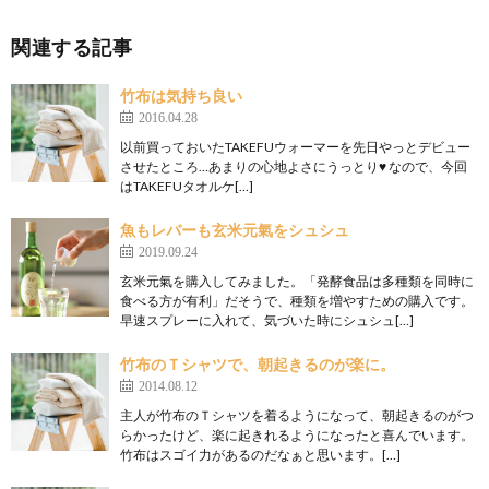
関連する記事
竹布は気持ち良い
2016.04.28
以前買っておいたTAKEFUウォーマーを先日やっとデビュー
させたところ…あまりの心地よさにうっとり♥ なので、今回
はTAKEFUタオルケ[…]
魚もレバーも玄米元氣をシュシュ
2019.09.24
玄米元氣を購入してみました。「発酵食品は多種類を同時に
食べる方が有利」だそうで、種類を増やすための購入です。
早速スプレーに入れて、気づいた時にシュシュ[…]
竹布のＴシャツで、朝起きるのが楽に。
2014.08.12
主人が竹布のＴシャツを着るようになって、朝起きるのがつ
らかったけど、楽に起きれるようになったと喜んでいます。
竹布はスゴイ力があるのだなぁと思います。[…]