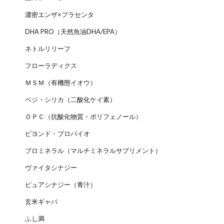
濃密エンザ×プラセンタ
DHA PRO（天然魚油DHA/EPA）
ネトルリリーフ
フローラディクス
ＭＳＭ（有機態イオウ）
ベジ・シリカ（二酸化ケイ素）
ＯＰＣ（抗酸化物質・ポリフェノール）
ビヨンド・プロバイオ
プロミネラル（マルチミネラルサプリメント）
ヴァイタシナジー
ピュアシナジー（青汁）
玄米ギャバ
ふし満