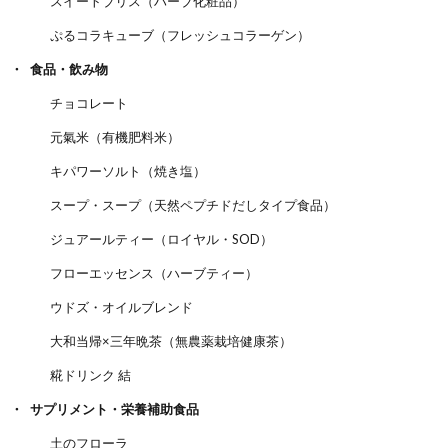
スイートブリス（ハーブ化粧品）
ぷるコラキューブ（フレッシュコラーゲン）
食品・飲み物
チョコレート
元氣米（有機肥料米）
キパワーソルト（焼き塩）
スープ・スープ（天然ペプチドだしタイプ食品）
ジュアールティー（ロイヤル・SOD）
フローエッセンス（ハーブティー）
ウドズ・オイルブレンド
大和当帰×三年晩茶（無農薬栽培健康茶）
糀ドリンク 結
サプリメント・栄養補助食品
土のフローラ