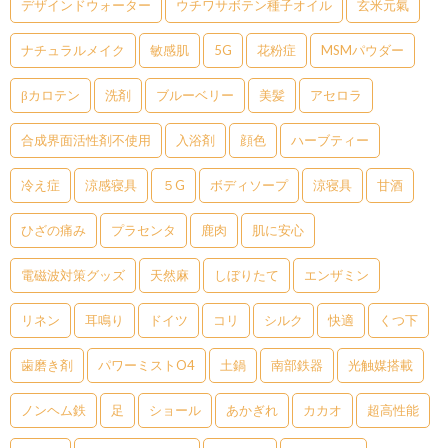
デザインドウォーター
ウチワサボテン種子オイル
玄米元氣
ナチュラルメイク
敏感肌
5G
花粉症
MSMパウダー
βカロテン
洗剤
ブルーベリー
美髪
アセロラ
合成界面活性剤不使用
入浴剤
顔色
ハーブティー
冷え症
涼感寝具
５G
ボディソープ
涼寝具
甘酒
ひざの痛み
プラセンタ
鹿肉
肌に安心
電磁波対策グッズ
天然麻
しぼりたて
エンザミン
リネン
耳鳴り
ドイツ
コリ
シルク
快適
くつ下
歯磨き剤
パワーミストO4
土鍋
南部鉄器
光触媒搭載
ノンヘム鉄
足
ショール
あかぎれ
カカオ
超高性能