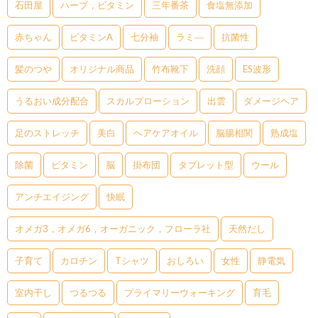
石田屋
ハーブ，ビタミン
三年番茶
食塩無添加
赤ちゃん
ビタミンA
七分袖
ラミ―
抗菌性
髪のつや
オリジナル商品
竹布靴下
洗顔
ES波形
うるおい成分配合
スカルプローション
出雲
ダメージヘア
足のストレッチ
美白
ヘアケアオイル
脳腸相関
熟成塩
除菌
ビタミン
脳
掛布団
タブレット型
ウール
アンチエイジング
快眠
オメガ3，オメガ6，オーガニック，フローラ社
天然だし
子育て
カロチン
Tシャツ
おしろい
女性
静電気
室内干し
つるつる
プライマリーウォーキング
育毛