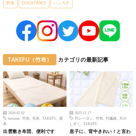
野菜
DOGSTANCE
ハンカチ
TAKEFU（竹布）
カテゴリの最新記事
2026.02.02
2025.11.17
kurumu
,
竹布
,
毛布
,
TAKEFU
,
寝
竹レーヨン
,
竹布
,
竹繊維
,
月の
具
しずく
,
TAKEFU
出雲敷き布団、便利です
息子に、背中きれい！と言わ