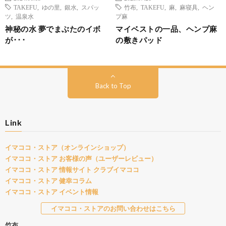
TAKEFU
,
ゆの里
,
銀水
,
スパッ
竹布
,
TAKEFU
,
麻
,
麻寝具
,
ヘン
ツ
,
温泉水
プ麻
神秘の水 夢でまぶたのイボ
マイベストの一品、ヘンプ麻
が･･･
の敷きパッド
Back to Top
Link
イマココ・ストア（オンラインショップ）
イマココ・ストア お客様の声（ユーザーレビュー）
イマココ・ストア 情報サイト クラブイマココ
イマココ・ストア 健幸コラム
イマココ・ストア イベント情報
イマココ・ストアのお問い合わせはこちら
竹布