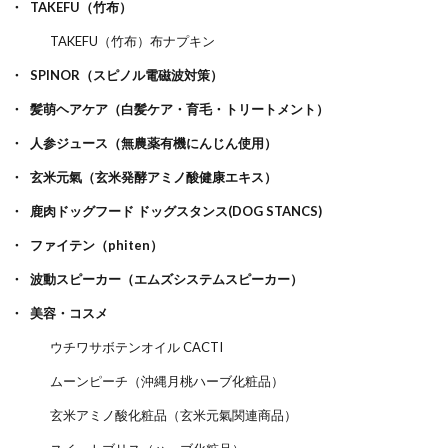
TAKEFU（竹布）
TAKEFU（竹布）布ナプキン
SPINOR（スピノル電磁波対策）
髪萌ヘアケア（白髪ケア・育毛・トリートメント）
人参ジュース（無農薬有機にんじん使用）
玄米元氣（玄米発酵アミノ酸健康エキス）
鹿肉ドッグフード ドッグスタンス(DOG STANCS)
ファイテン（phiten）
波動スピーカー（エムズシステムスピーカー）
美容・コスメ
ウチワサボテンオイル CACTI
ムーンピーチ（沖縄月桃ハーブ化粧品）
玄米アミノ酸化粧品（玄米元氣関連商品）