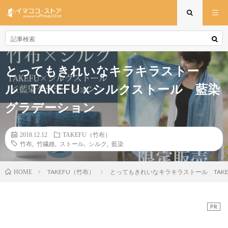
とってもきれいなキラキラストー
ル TAKEFUｘシルクストール 藍染
グラデーション
2018.12.12
TAKEFU（竹布）
竹布
,
竹繊維
,
ストール
,
シルク
,
藍染
TAKEFU（竹布）
とってもきれいなキラキラストール TAK
HOME
PR