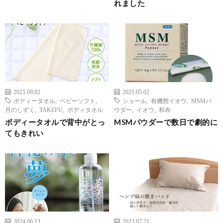
れました
2025.09.02
2025.05.02
ボディータオル
,
ベビーソフト
,
ショール
,
有機態イオウ
,
MSMパ
月のしずく
,
TAKEFU
,
ボディタオル
ウダー
,
イオウ
,
和布
ボディータオルで背中がとっ
MSMパウダーで数日で劇的に
てもきれい
2024.06.13
2023.07.21