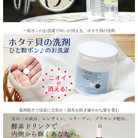
一粒ポンのお洗濯で匂いが消える、ホタテ貝の洗剤
薬用処方で頭皮に元気を！脱毛を防ぎ健やかな髪を育む