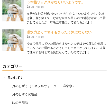
５本指ソックスかなりいいようです。
2007.01.09
女房が5本指を履いたのですが、かなりいいようです。冬場
は朝、脚が痛くて、なかなか血が回るのに時間がかかって苦
労してましたが、昨晩五本指はいて寝たらかな[…]
吸水力よくニオイもまったく気にならない
2007.11.05
今まで使用していた綿のタオルハンカチは1〜2度しか使用し
ていないのに濡れるとどうしてもニオイがしてしまい、人前
で使用する時とても気になっていたのですが[…]
カテゴリー
月のしずく
月のしずく（ミネラルウォーター・温泉水）
月のしずく化粧品
ゆの里商品