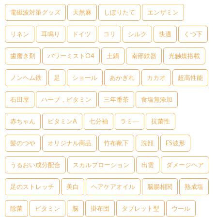
電磁波対策グッズ
天然麻
しぼりたて
エンザミン
リネン
耳鳴り
ドイツ
コリ
シルク
快適
くつ下
歯磨き剤
パワーミストO4
土鍋
南部鉄器
光触媒搭載
ノンヘム鉄
足
ショール
あかぎれ
カカオ
超高性能
石田屋
ハーブ，ビタミン
三年番茶
食塩無添加
赤ちゃん
ビタミンA
七分袖
ラミ―
抗菌性
髪のつや
オリジナル商品
竹布靴下
洗顔
ES波形
うるおい成分配合
スカルプローション
出雲
ダメージヘア
足のストレッチ
美白
ヘアケアオイル
脳腸相関
熟成塩
除菌
ビタミン
脳
掛布団
タブレット型
ウール