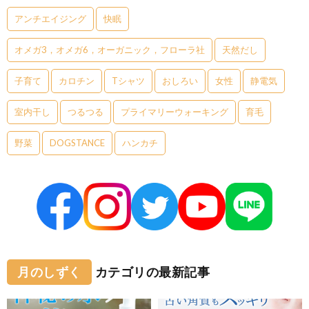
アンチエイジング
快眠
オメガ3，オメガ6，オーガニック，フローラ社
天然だし
子育て
カロチン
Tシャツ
おしろい
女性
静電気
室内干し
つるつる
プライマリーウォーキング
育毛
野菜
DOGSTANCE
ハンカチ
月のしずく
カテゴリの最新記事