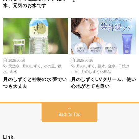
水、元気のお水です
2026.06.30
2026.06.26
天然水
,
月のしずく
,
ゆの里
,
銀
月のしずく
,
銀水
,
金水
,
日焼け
水
,
金水
止め
,
月のしずく化粧品
月のしずくと神秘の水 夢でい
月のしずくUVクリーム、使い
つも大丈夫
心地がとても良い
Back to Top
Link