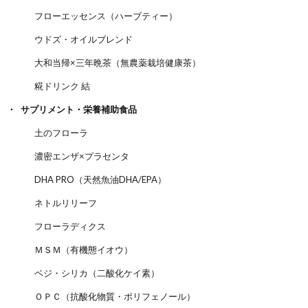
フローエッセンス（ハーブティー）
ウドズ・オイルブレンド
大和当帰×三年晩茶（無農薬栽培健康茶）
糀ドリンク 結
サプリメント・栄養補助食品
土のフローラ
濃密エンザ×プラセンタ
DHA PRO（天然魚油DHA/EPA）
ネトルリリーフ
フローラディクス
ＭＳＭ（有機態イオウ）
ベジ・シリカ（二酸化ケイ素）
ＯＰＣ（抗酸化物質・ポリフェノール）