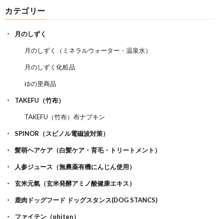
カテゴリー
月のしずく
月のしずく（ミネラルウォーター・温泉水）
月のしずく化粧品
ゆの里商品
TAKEFU（竹布）
TAKEFU（竹布）布ナプキン
SPINOR（スピノル電磁波対策）
髪萌ヘアケア（白髪ケア・育毛・トリートメント）
人参ジュース（無農薬有機にんじん使用）
玄米元氣（玄米発酵アミノ酸健康エキス）
鹿肉ドッグフード ドッグスタンス(DOG STANCS)
ファイテン（phiten）