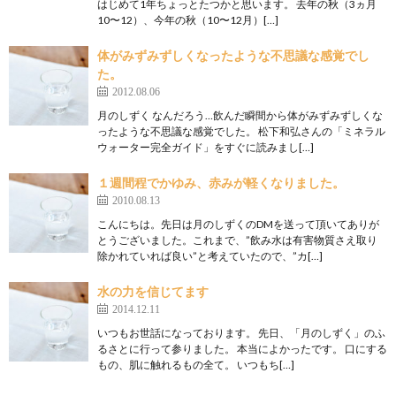
はじめて1年ちょっとたつかと思います。 去年の秋（3ヵ月
10〜12）、今年の秋（10〜12月）[…]
体がみずみずしくなったような不思議な感覚でし
た。
2012.08.06
月のしずく なんだろう…飲んだ瞬間から体がみずみずしくな
ったような不思議な感覚でした。 松下和弘さんの「ミネラル
ウォーター完全ガイド」をすぐに読みまし[…]
１週間程でかゆみ、赤みが軽くなりました。
2010.08.13
こんにちは。先日は月のしずくのDMを送って頂いてありが
とうございました。これまで、”飲み水は有害物質さえ取り
除かれていれば良い”と考えていたので、”カ[…]
水の力を信じてます
2014.12.11
いつもお世話になっております。 先日、「月のしずく」のふ
るさとに行って参りました。 本当によかったです。 口にする
もの、肌に触れるもの全て。 いつもち[…]