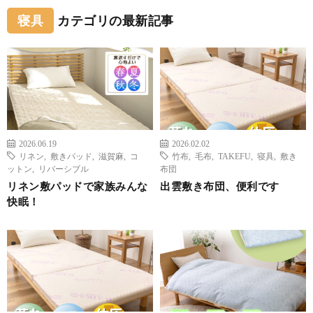
寝具
カテゴリの最新記事
2026.06.19
2026.02.02
リネン
,
敷きパッド
,
滋賀麻
,
コ
竹布
,
毛布
,
TAKEFU
,
寝具
,
敷き
ットン
,
リバーシブル
布団
リネン敷パッドで家族みんな
出雲敷き布団、便利です
快眠！