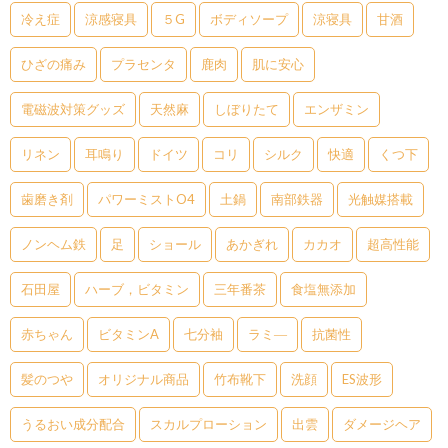
冷え症
涼感寝具
５G
ボディソープ
涼寝具
甘酒
ひざの痛み
プラセンタ
鹿肉
肌に安心
電磁波対策グッズ
天然麻
しぼりたて
エンザミン
リネン
耳鳴り
ドイツ
コリ
シルク
快適
くつ下
歯磨き剤
パワーミストO4
土鍋
南部鉄器
光触媒搭載
ノンヘム鉄
足
ショール
あかぎれ
カカオ
超高性能
石田屋
ハーブ，ビタミン
三年番茶
食塩無添加
赤ちゃん
ビタミンA
七分袖
ラミ―
抗菌性
髪のつや
オリジナル商品
竹布靴下
洗顔
ES波形
うるおい成分配合
スカルプローション
出雲
ダメージヘア