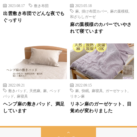
2023.08.17
敷き布団
2023.05.18
麻
,
掛け布団カバー
,
麻の葉模様
,
出雲敷き布団でどんな夜でも
和ざらしガーゼ
ぐっすり
麻の葉模様のカバーでいやさ
れて寝ています
2022.09.21
2022.09.15
敷きパッド
,
天然麻
,
麻
,
ベッド
麻
,
快眠
,
麻寝具
,
ガーゼケット
,
パッド
,
麻寝具
リネン麻
ヘンプ麻の敷きパッド、満足
リネン麻のガーゼケット、目
しています
覚めが変わりました