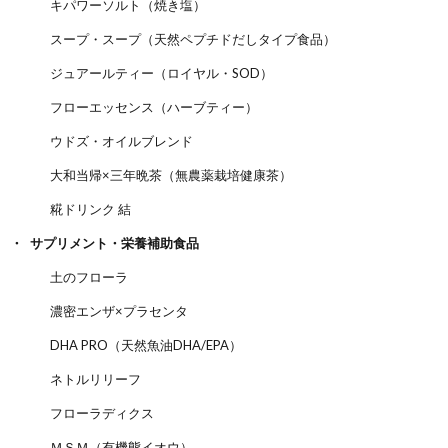
キパワーソルト（焼き塩）
スープ・スープ（天然ペプチドだしタイプ食品）
ジュアールティー（ロイヤル・SOD）
フローエッセンス（ハーブティー）
ウドズ・オイルブレンド
大和当帰×三年晩茶（無農薬栽培健康茶）
糀ドリンク 結
サプリメント・栄養補助食品
土のフローラ
濃密エンザ×プラセンタ
DHA PRO（天然魚油DHA/EPA）
ネトルリリーフ
フローラディクス
ＭＳＭ（有機態イオウ）