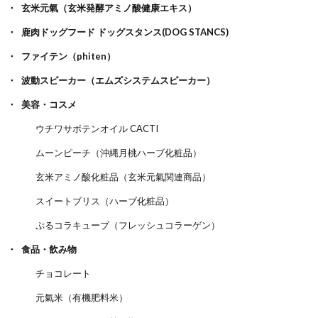
玄米元氣（玄米発酵アミノ酸健康エキス）
鹿肉ドッグフード ドッグスタンス(DOG STANCS)
ファイテン（phiten）
波動スピーカー（エムズシステムスピーカー）
美容・コスメ
ウチワサボテンオイル CACTI
ムーンピーチ（沖縄月桃ハーブ化粧品）
玄米アミノ酸化粧品（玄米元氣関連商品）
スイートブリス（ハーブ化粧品）
ぷるコラキューブ（フレッシュコラーゲン）
食品・飲み物
チョコレート
元氣米（有機肥料米）