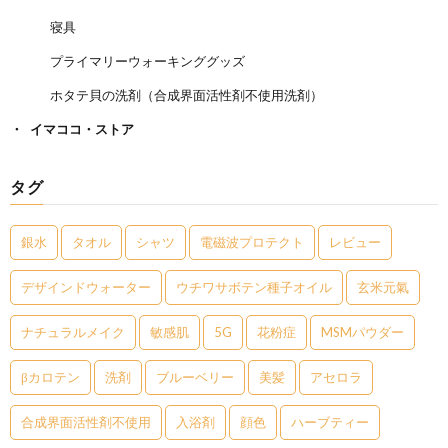
寝具
プライマリーウォーキンググッズ
ホタテ貝の洗剤（合成界面活性剤不使用洗剤）
イマココ・ストア
タグ
銀水
タオル
シャツ
電磁波プロテクト
レビュー
デザインドウォーター
ウチワサボテン種子オイル
玄米元氣
ナチュラルメイク
敏感肌
5G
花粉症
MSMパウダー
βカロテン
洗剤
ブルーベリー
美髪
アセロラ
合成界面活性剤不使用
入浴剤
顔色
ハーブティー