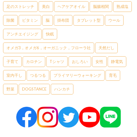
足のストレッチ
美白
ヘアケアオイル
脳腸相関
熟成塩
除菌
ビタミン
脳
掛布団
タブレット型
ウール
アンチエイジング
快眠
オメガ3，オメガ6，オーガニック，フローラ社
天然だし
子育て
カロチン
Tシャツ
おしろい
女性
静電気
室内干し
つるつる
プライマリーウォーキング
育毛
野菜
DOGSTANCE
ハンカチ