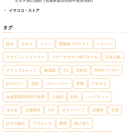
ホタテ貝の洗剤（合成界面活性剤不使用洗剤）
イマココ・ストア
タグ
銀水
タオル
シャツ
電磁波プロテクト
レビュー
デザインドウォーター
ウチワサボテン種子オイル
玄米元氣
ナチュラルメイク
敏感肌
5G
花粉症
MSMパウダー
βカロテン
洗剤
ブルーベリー
美髪
アセロラ
合成界面活性剤不使用
入浴剤
顔色
ハーブティー
冷え症
涼感寝具
５G
ボディソープ
涼寝具
甘酒
ひざの痛み
プラセンタ
鹿肉
肌に安心