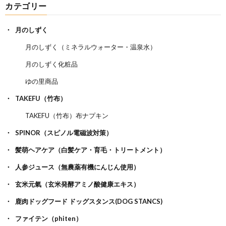
カテゴリー
月のしずく
月のしずく（ミネラルウォーター・温泉水）
月のしずく化粧品
ゆの里商品
TAKEFU（竹布）
TAKEFU（竹布）布ナプキン
SPINOR（スピノル電磁波対策）
髪萌ヘアケア（白髪ケア・育毛・トリートメント）
人参ジュース（無農薬有機にんじん使用）
玄米元氣（玄米発酵アミノ酸健康エキス）
鹿肉ドッグフード ドッグスタンス(DOG STANCS)
ファイテン（phiten）