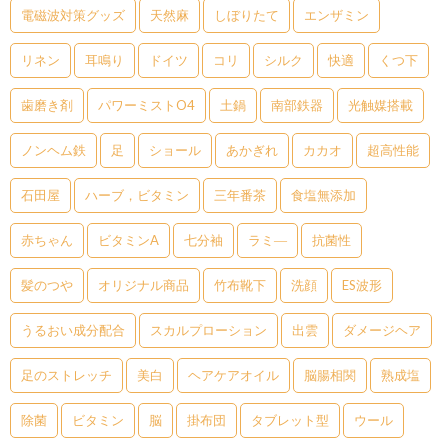
電磁波対策グッズ
天然麻
しぼりたて
エンザミン
リネン
耳鳴り
ドイツ
コリ
シルク
快適
くつ下
歯磨き剤
パワーミストO4
土鍋
南部鉄器
光触媒搭載
ノンヘム鉄
足
ショール
あかぎれ
カカオ
超高性能
石田屋
ハーブ，ビタミン
三年番茶
食塩無添加
赤ちゃん
ビタミンA
七分袖
ラミ―
抗菌性
髪のつや
オリジナル商品
竹布靴下
洗顔
ES波形
うるおい成分配合
スカルプローション
出雲
ダメージヘア
足のストレッチ
美白
ヘアケアオイル
脳腸相関
熟成塩
除菌
ビタミン
脳
掛布団
タブレット型
ウール