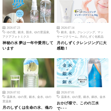
2026.07.23
2026.07.14
ゆの里
,
銀水
,
肌水
,
ゆの里温泉
,
銀水
,
金水
,
クレンジング
,
マッ
アクアフォトミクス
サージクリーム
,
月のしずく化粧品
神秘の水 夢は一年中愛用して
月のしずくクレンジングに大
います
感動！
2026.07.02
2026.07.01
温泉水
,
ゆの里
,
銀水
,
金水
,
ゆの
温泉水
,
ゆの里
,
銀水
,
銅水
,
金水
里温泉
おかげ様で、このの三水
月のしずくは生命の水、魂の
で･･･