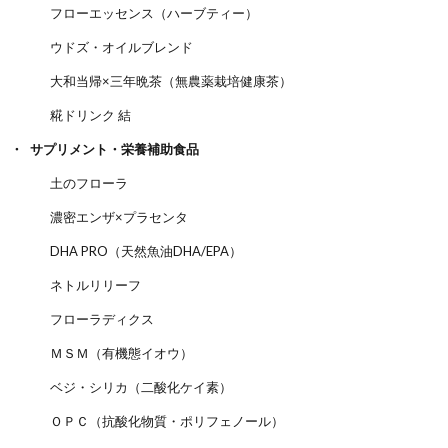
フローエッセンス（ハーブティー）
ウドズ・オイルブレンド
大和当帰×三年晩茶（無農薬栽培健康茶）
糀ドリンク 結
サプリメント・栄養補助食品
土のフローラ
濃密エンザ×プラセンタ
DHA PRO（天然魚油DHA/EPA）
ネトルリリーフ
フローラディクス
ＭＳＭ（有機態イオウ）
ベジ・シリカ（二酸化ケイ素）
ＯＰＣ（抗酸化物質・ポリフェノール）