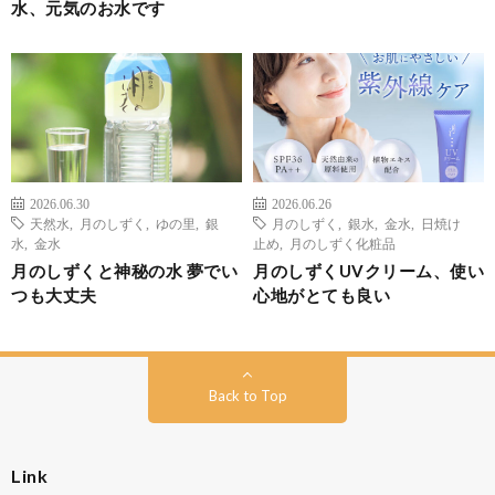
水、元気のお水です
2026.06.30
2026.06.26
天然水
,
月のしずく
,
ゆの里
,
銀
月のしずく
,
銀水
,
金水
,
日焼け
水
,
金水
止め
,
月のしずく化粧品
月のしずくと神秘の水 夢でい
月のしずくUVクリーム、使い
つも大丈夫
心地がとても良い
Back to Top
Link