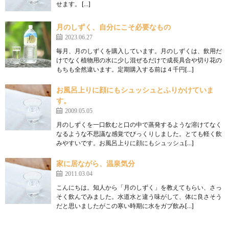
せます。 […]
月のしずく、自分にこそ必要なもの
2023.06.27
毎月、月のしずくを購入しています。月のしずくは、飲用だ
けでなく植物用の水に少し混ぜるだけで成長具合や切り花の
もちも全然違います。定期購入する前は４千円[…]
お風呂上りに顔にもシュッシュとふりかけていま
す。
2009.05.05
月のしずくを一口飲むと口の中で蒸発するような溶けてなく
なるような不思議な感覚でびっくりしました。とても軽く飲
みやすいです。お風呂上りに顔にもシュッシュ[…]
家に居ながら、温泉気分
2011.03.04
こんにちは。知人から「月のしずく」を教えてもらい、さっ
そく飲んでみました。水道水と違う味がして、体に良さそう
だと思いましたがこの寒い時期に水をガブ飲み[…]