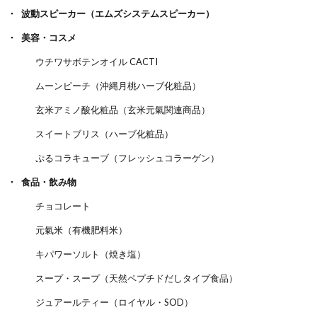
波動スピーカー（エムズシステムスピーカー）
美容・コスメ
ウチワサボテンオイル CACTI
ムーンピーチ（沖縄月桃ハーブ化粧品）
玄米アミノ酸化粧品（玄米元氣関連商品）
スイートブリス（ハーブ化粧品）
ぷるコラキューブ（フレッシュコラーゲン）
食品・飲み物
チョコレート
元氣米（有機肥料米）
キパワーソルト（焼き塩）
スープ・スープ（天然ペプチドだしタイプ食品）
ジュアールティー（ロイヤル・SOD）