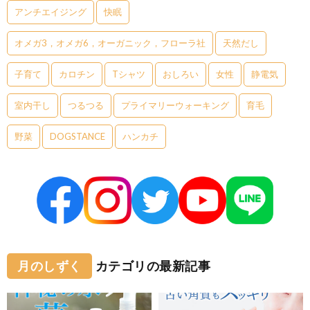
アンチエイジング
快眠
オメガ3，オメガ6，オーガニック，フローラ社
天然だし
子育て
カロチン
Tシャツ
おしろい
女性
静電気
室内干し
つるつる
プライマリーウォーキング
育毛
野菜
DOGSTANCE
ハンカチ
月のしずく
カテゴリの最新記事