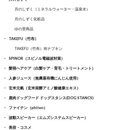
月のしずく（ミネラルウォーター・温泉水）
月のしずく化粧品
ゆの里商品
TAKEFU（竹布）
TAKEFU（竹布）布ナプキン
SPINOR（スピノル電磁波対策）
髪萌ヘアケア（白髪ケア・育毛・トリートメント）
人参ジュース（無農薬有機にんじん使用）
玄米元氣（玄米発酵アミノ酸健康エキス）
鹿肉ドッグフード ドッグスタンス(DOG STANCS)
ファイテン（phiten）
波動スピーカー（エムズシステムスピーカー）
美容・コスメ