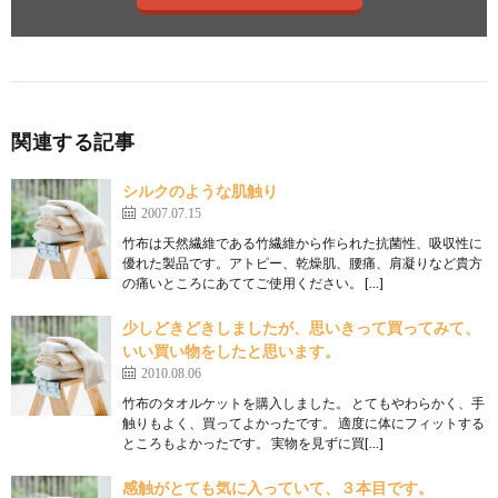
関連する記事
シルクのような肌触り
2007.07.15
竹布は天然繊維である竹繊維から作られた抗菌性、吸収性に
優れた製品です。アトピー、乾燥肌、腰痛、肩凝りなど貴方
の痛いところにあててご使用ください。 […]
少しどきどきしましたが、思いきって買ってみて、
いい買い物をしたと思います。
2010.08.06
竹布のタオルケットを購入しました。 とてもやわらかく、手
触りもよく、買ってよかったです。 適度に体にフィットする
ところもよかったです。 実物を見ずに買[…]
感触がとても気に入っていて、３本目です。