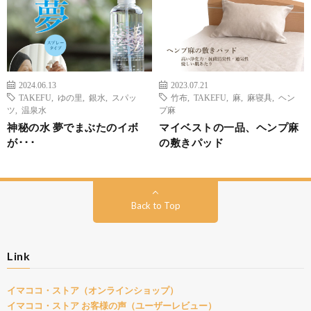
2024.06.13
2023.07.21
TAKEFU
,
ゆの里
,
銀水
,
スパッ
竹布
,
TAKEFU
,
麻
,
麻寝具
,
ヘン
ツ
,
温泉水
プ麻
神秘の水 夢でまぶたのイボ
マイベストの一品、ヘンプ麻
が･･･
の敷きパッド
Back to Top
Link
イマココ・ストア（オンラインショップ）
イマココ・ストア お客様の声（ユーザーレビュー）