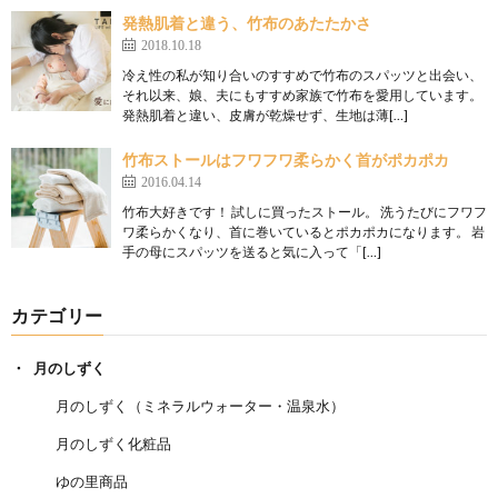
発熱肌着と違う、竹布のあたたかさ
2018.10.18
冷え性の私が知り合いのすすめで竹布のスパッツと出会い、
それ以来、娘、夫にもすすめ家族で竹布を愛用しています。
発熱肌着と違い、皮膚が乾燥せず、生地は薄[…]
竹布ストールはフワフワ柔らかく首がポカポカ
2016.04.14
竹布大好きです！ 試しに買ったストール。 洗うたびにフワフ
ワ柔らかくなり、首に巻いているとポカポカになります。 岩
手の母にスパッツを送ると気に入って「[…]
カテゴリー
月のしずく
月のしずく（ミネラルウォーター・温泉水）
月のしずく化粧品
ゆの里商品