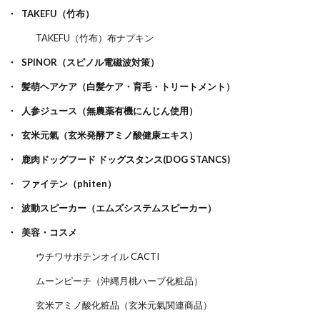
TAKEFU（竹布）
TAKEFU（竹布）布ナプキン
SPINOR（スピノル電磁波対策）
髪萌ヘアケア（白髪ケア・育毛・トリートメント）
人参ジュース（無農薬有機にんじん使用）
玄米元氣（玄米発酵アミノ酸健康エキス）
鹿肉ドッグフード ドッグスタンス(DOG STANCS)
ファイテン（phiten）
波動スピーカー（エムズシステムスピーカー）
美容・コスメ
ウチワサボテンオイル CACTI
ムーンピーチ（沖縄月桃ハーブ化粧品）
玄米アミノ酸化粧品（玄米元氣関連商品）