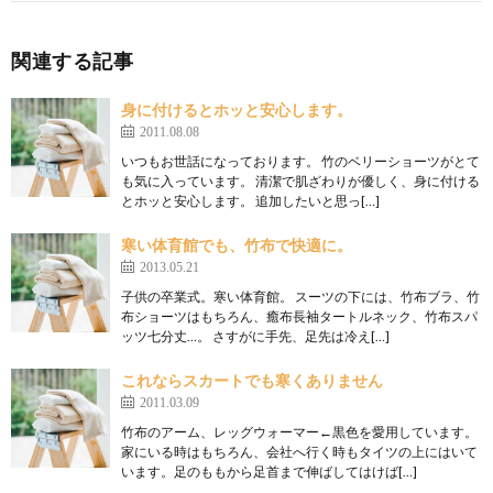
関連する記事
身に付けるとホッと安心します。
2011.08.08
いつもお世話になっております。 竹のベリーショーツがとて
も気に入っています。 清潔で肌ざわりが優しく、身に付ける
とホッと安心します。 追加したいと思っ[…]
寒い体育館でも、竹布で快適に。
2013.05.21
子供の卒業式。寒い体育館。 スーツの下には、竹布ブラ、竹
布ショーツはもちろん、癒布長袖タートルネック、竹布スパ
ッツ七分丈…。 さすがに手先、足先は冷え[…]
これならスカートでも寒くありません
2011.03.09
竹布のアーム、レッグウォーマー←黒色を愛用しています。
家にいる時はもちろん、会社へ行く時もタイツの上にはいて
います。足のももから足首まで伸ばしてはけば[…]