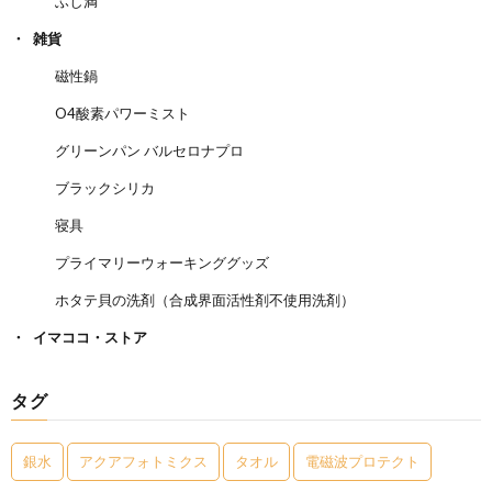
ふし満
雑貨
磁性鍋
O4酸素パワーミスト
グリーンパン バルセロナプロ
ブラックシリカ
寝具
プライマリーウォーキンググッズ
ホタテ貝の洗剤（合成界面活性剤不使用洗剤）
イマココ・ストア
タグ
銀水
アクアフォトミクス
タオル
電磁波プロテクト