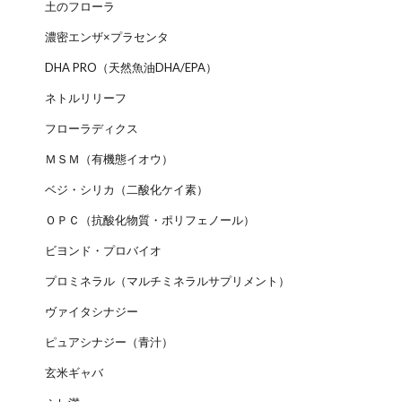
土のフローラ
濃密エンザ×プラセンタ
DHA PRO（天然魚油DHA/EPA）
ネトルリリーフ
フローラディクス
ＭＳＭ（有機態イオウ）
ベジ・シリカ（二酸化ケイ素）
ＯＰＣ（抗酸化物質・ポリフェノール）
ビヨンド・プロバイオ
プロミネラル（マルチミネラルサプリメント）
ヴァイタシナジー
ピュアシナジー（青汁）
玄米ギャバ