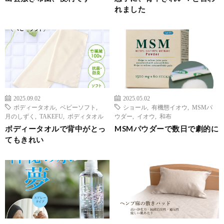
れました
2025.09.02
2025.05.02
ボディータオル
,
ベビーソフト
,
ショール
,
有機態イオウ
,
MSMパ
月のしずく
,
TAKEFU
,
ボディタオル
ウダー
,
イオウ
,
和布
ボディータオルで背中がとっ
MSMパウダーで数日で劇的に
てもきれい