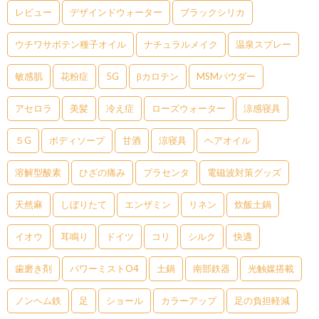
レビュー
デザインドウォーター
ブラックシリカ
ウチワサボテン種子オイル
ナチュラルメイク
温泉スプレー
敏感肌
花粉症
5G
βカロテン
MSMパウダー
アセロラ
美髪
冷え症
ローズウォーター
涼感寝具
５G
ボディソープ
甘酒
涼寝具
ヘアオイル
溶解型酸素
ひざの痛み
プラセンタ
電磁波対策グッズ
天然麻
しぼりたて
エンザミン
リネン
炊飯土鍋
イオウ
耳鳴り
ドイツ
コリ
シルク
快適
歯磨き剤
パワーミストO4
土鍋
南部鉄器
光触媒搭載
ノンヘム鉄
足
ショール
カラーアップ
足の負担軽減