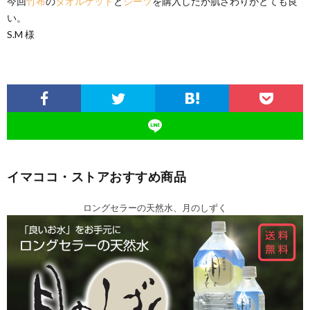
今回
竹布
の
タオルケット
と
シーツ
を購入したが肌ざわりがとても良
い。
S.M 様
イマココ・ストアおすすめ商品
ロングセラーの天然水、月のしずく