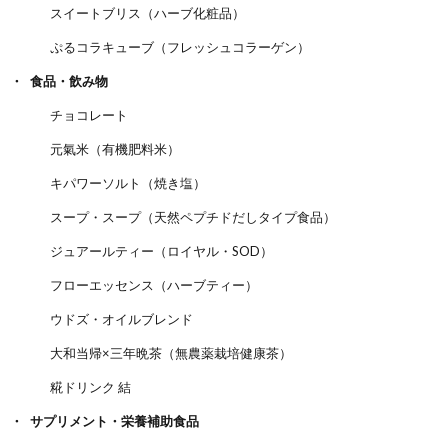
スイートブリス（ハーブ化粧品）
ぷるコラキューブ（フレッシュコラーゲン）
食品・飲み物
チョコレート
元氣米（有機肥料米）
キパワーソルト（焼き塩）
スープ・スープ（天然ペプチドだしタイプ食品）
ジュアールティー（ロイヤル・SOD）
フローエッセンス（ハーブティー）
ウドズ・オイルブレンド
大和当帰×三年晩茶（無農薬栽培健康茶）
糀ドリンク 結
サプリメント・栄養補助食品