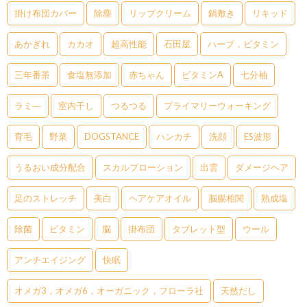
掛け布団カバー
除塵
リップクリーム
鍋敷き
リキッド
あかぎれ
カカオ
超高性能
石田屋
ハーブ，ビタミン
三年番茶
食塩無添加
赤ちゃん
ビタミンA
七分袖
ラミ―
室内干し
つるつる
プライマリーウォーキング
育毛
野菜
DOGSTANCE
ハンカチ
洗顔
ES波形
うるおい成分配合
スカルプローション
出雲
ダメージヘア
足のストレッチ
美白
ヘアケアオイル
脳腸相関
熟成塩
除菌
ビタミン
脳
掛布団
タブレット型
ウール
アンチエイジング
快眠
オメガ3，オメガ6，オーガニック，フローラ社
天然だし