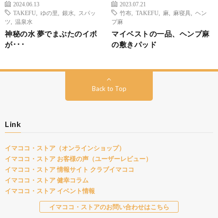
2024.06.13
2023.07.21
TAKEFU
,
ゆの里
,
銀水
,
スパッ
竹布
,
TAKEFU
,
麻
,
麻寝具
,
ヘン
ツ
,
温泉水
プ麻
神秘の水 夢でまぶたのイボ
マイベストの一品、ヘンプ麻
が･･･
の敷きパッド
Back to Top
Link
イマココ・ストア（オンラインショップ）
イマココ・ストア お客様の声（ユーザーレビュー）
イマココ・ストア 情報サイト クラブイマココ
イマココ・ストア 健幸コラム
イマココ・ストア イベント情報
イマココ・ストアのお問い合わせはこちら