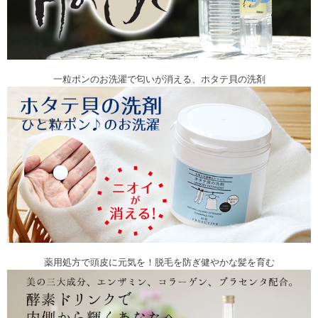
一粒ポンのお洗濯で匂いが消える、ホタテ貝の洗剤
薬用処方で頭皮に元気を！脱毛を防ぎ健やかな髪を育む