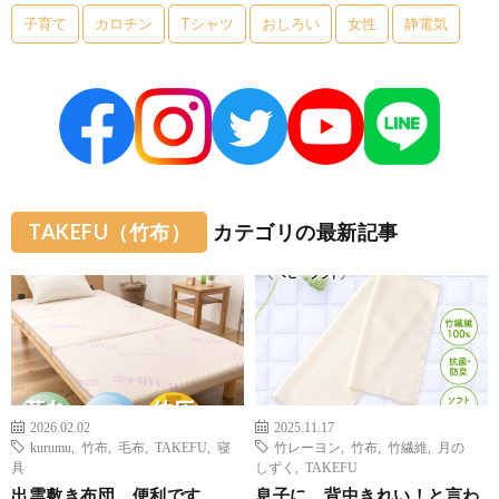
子育て
カロチン
Tシャツ
おしろい
女性
静電気
TAKEFU（竹布）
カテゴリの最新記事
2026.02.02
2025.11.17
kurumu
,
竹布
,
毛布
,
TAKEFU
,
寝
竹レーヨン
,
竹布
,
竹繊維
,
月の
具
しずく
,
TAKEFU
出雲敷き布団、便利です
息子に、背中きれい！と言わ