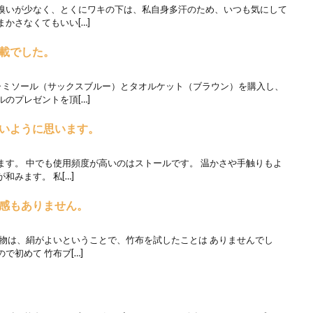
嗅いが少なく、とくにワキの下は、私自身多汗のため、いつも気にして
かさなくてもいい[…]
載でした。
ャミソール（サックスブルー）とタオルケット（ブラウン）を購入し、
のプレゼントを頂[…]
いように思います。
ます。 中でも使用頻度が高いのはストールです。 温かさや手触りもよ
みます。 私[…]
感もありません。
る物は、絹がよいということで、竹布を試したことは ありませんでし
で初めて 竹布ブ[…]