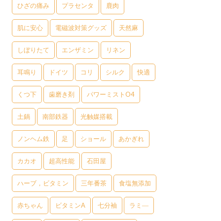
ひざの痛み
プラセンタ
鹿肉
肌に安心
電磁波対策グッズ
天然麻
しぼりたて
エンザミン
リネン
耳鳴り
ドイツ
コリ
シルク
快適
くつ下
歯磨き剤
パワーミストO4
土鍋
南部鉄器
光触媒搭載
ノンヘム鉄
足
ショール
あかぎれ
カカオ
超高性能
石田屋
ハーブ，ビタミン
三年番茶
食塩無添加
赤ちゃん
ビタミンA
七分袖
ラミ―