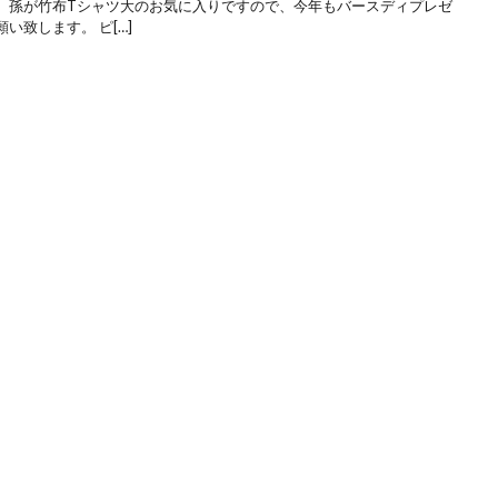
。孫が竹布Tシャツ大のお気に入りですので、今年もバースディプレゼ
い致します。 ピ[…]