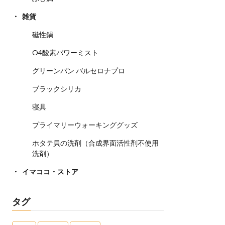
雑貨
磁性鍋
O4酸素パワーミスト
グリーンパン バルセロナプロ
ブラックシリカ
寝具
プライマリーウォーキンググッズ
ホタテ貝の洗剤（合成界面活性剤不使用
洗剤）
イマココ・ストア
タグ