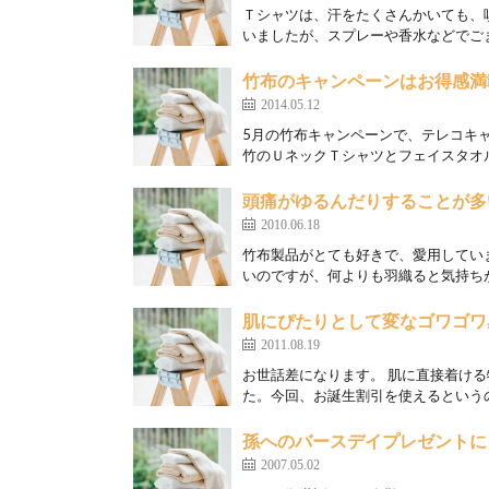
Ｔシャツは、汗をたくさんかいても、
いましたが、スプレーや香水などでごま
竹布のキャンペーンはお得感満
2014.05.12
5月の竹布キャンペーンで、テレコキ
竹のＵネックＴシャツとフェイスタオル
頭痛がゆるんだりすることが多
2010.06.18
竹布製品がとても好きで、愛用してい
いのですが、何よりも羽織ると気持ちが和
肌にぴたりとして変なゴワゴワ
2011.08.19
お世話差になります。 肌に直接着け
た。今回、お誕生割引を使えるというの
孫へのバースデイプレゼントに
2007.05.02