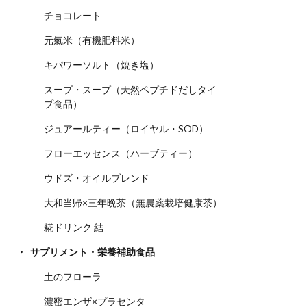
チョコレート
元氣米（有機肥料米）
キパワーソルト（焼き塩）
スープ・スープ（天然ペプチドだしタイ
プ食品）
ジュアールティー（ロイヤル・SOD）
フローエッセンス（ハーブティー）
ウドズ・オイルブレンド
大和当帰×三年晩茶（無農薬栽培健康茶）
糀ドリンク 結
サプリメント・栄養補助食品
土のフローラ
濃密エンザ×プラセンタ