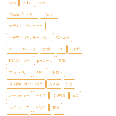
銀水
タオル
シャツ
電磁波プロテクト
レビュー
デザインドウォーター
ウチワサボテン種子オイル
玄米元氣
ナチュラルメイク
敏感肌
5G
花粉症
MSMパウダー
βカロテン
洗剤
ブルーベリー
美髪
アセロラ
合成界面活性剤不使用
入浴剤
顔色
ハーブティー
冷え症
涼感寝具
５G
ボディソープ
涼寝具
甘酒