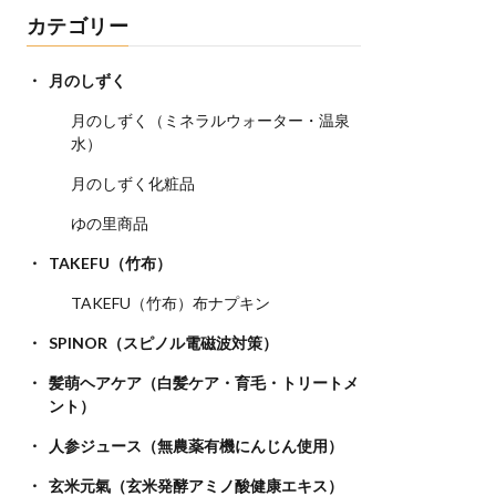
カテゴリー
月のしずく
月のしずく（ミネラルウォーター・温泉
水）
月のしずく化粧品
ゆの里商品
TAKEFU（竹布）
TAKEFU（竹布）布ナプキン
SPINOR（スピノル電磁波対策）
髪萌ヘアケア（白髪ケア・育毛・トリートメ
ント）
人参ジュース（無農薬有機にんじん使用）
玄米元氣（玄米発酵アミノ酸健康エキス）