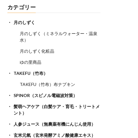
カテゴリー
月のしずく
月のしずく（ミネラルウォーター・温泉
水）
月のしずく化粧品
ゆの里商品
TAKEFU（竹布）
TAKEFU（竹布）布ナプキン
SPINOR（スピノル電磁波対策）
髪萌ヘアケア（白髪ケア・育毛・トリートメ
ント）
人参ジュース（無農薬有機にんじん使用）
玄米元氣（玄米発酵アミノ酸健康エキス）