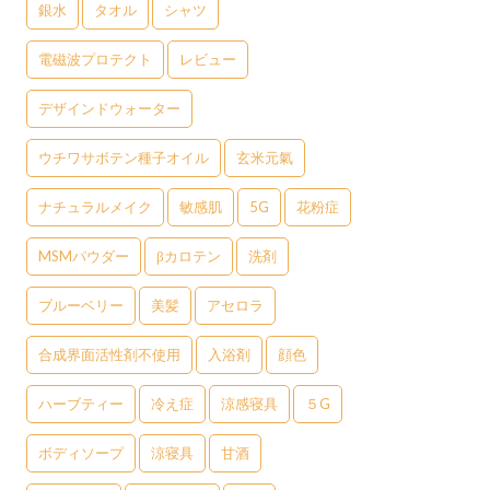
銀水
タオル
シャツ
電磁波プロテクト
レビュー
デザインドウォーター
ウチワサボテン種子オイル
玄米元氣
ナチュラルメイク
敏感肌
5G
花粉症
MSMパウダー
βカロテン
洗剤
ブルーベリー
美髪
アセロラ
合成界面活性剤不使用
入浴剤
顔色
ハーブティー
冷え症
涼感寝具
５G
ボディソープ
涼寝具
甘酒