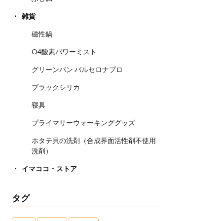
雑貨
磁性鍋
O4酸素パワーミスト
グリーンパン バルセロナプロ
ブラックシリカ
寝具
プライマリーウォーキンググッズ
ホタテ貝の洗剤（合成界面活性剤不使用
洗剤）
イマココ・ストア
タグ