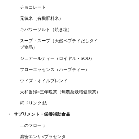
チョコレート
元氣米（有機肥料米）
キパワーソルト（焼き塩）
スープ・スープ（天然ペプチドだしタイ
プ食品）
ジュアールティー（ロイヤル・SOD）
フローエッセンス（ハーブティー）
ウドズ・オイルブレンド
大和当帰×三年晩茶（無農薬栽培健康茶）
糀ドリンク 結
サプリメント・栄養補助食品
土のフローラ
濃密エンザ×プラセンタ