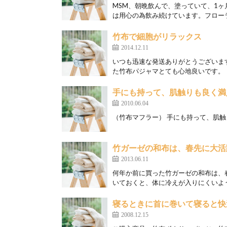
MSM、朝晩飲んで、塗っていて、1
は用心の為飲み続けています。フローラ
竹布で細胞がリラックス
2014.12.11
いつも迅速な発送ありがとうございます
た竹布パジャマとても心地良いです。（
手にも持って、肌触りも良く満
2010.06.04
（竹布マフラー） 手にも持って、肌触
竹ガーゼの和布は、春先に大活
2013.06.11
何年か前に買った竹ガーゼの和布は、
いておくと、体に冷えが入りにくいよう
寝るときに首に巻いて寝ると快
2008.12.15