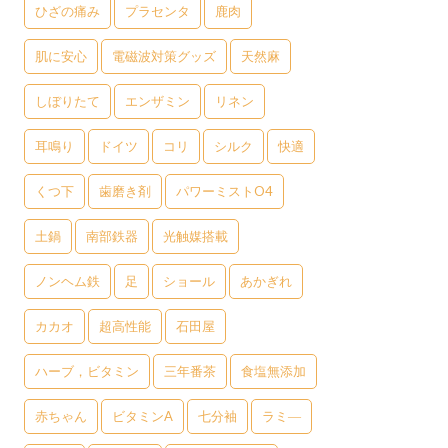
ひざの痛み
プラセンタ
鹿肉
肌に安心
電磁波対策グッズ
天然麻
しぼりたて
エンザミン
リネン
耳鳴り
ドイツ
コリ
シルク
快適
くつ下
歯磨き剤
パワーミストO4
土鍋
南部鉄器
光触媒搭載
ノンヘム鉄
足
ショール
あかぎれ
カカオ
超高性能
石田屋
ハーブ，ビタミン
三年番茶
食塩無添加
赤ちゃん
ビタミンA
七分袖
ラミ―