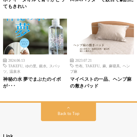
てもきれい
2024.06.13
2023.07.21
TAKEFU
,
ゆの里
,
銀水
,
スパッ
竹布
,
TAKEFU
,
麻
,
麻寝具
,
ヘン
ツ
,
温泉水
プ麻
神秘の水 夢でまぶたのイボ
マイベストの一品、ヘンプ麻
が･･･
の敷きパッド
Back to Top
Link