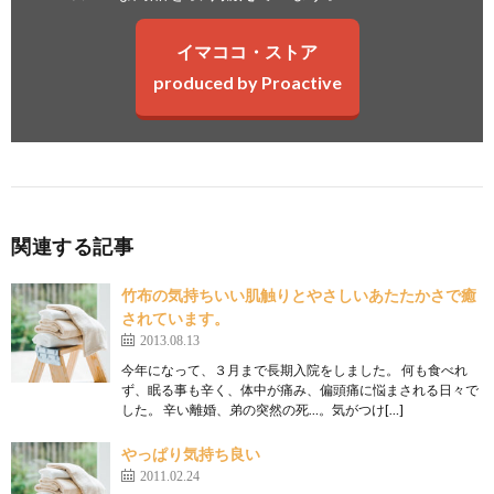
イマココ・ストア
produced by Proactive
関連する記事
竹布の気持ちいい肌触りとやさしいあたたかさで癒
されています。
2013.08.13
今年になって、３月まで長期入院をしました。 何も食べれ
ず、眠る事も辛く、体中が痛み、偏頭痛に悩まされる日々で
した。 辛い離婚、弟の突然の死…。気がつけ[…]
やっぱり気持ち良い
2011.02.24