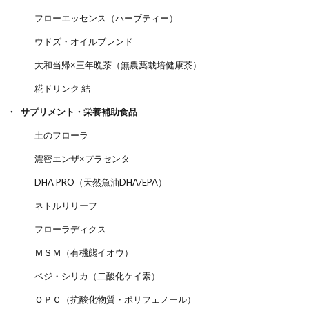
フローエッセンス（ハーブティー）
ウドズ・オイルブレンド
大和当帰×三年晩茶（無農薬栽培健康茶）
糀ドリンク 結
サプリメント・栄養補助食品
土のフローラ
濃密エンザ×プラセンタ
DHA PRO（天然魚油DHA/EPA）
ネトルリリーフ
フローラディクス
ＭＳＭ（有機態イオウ）
ベジ・シリカ（二酸化ケイ素）
ＯＰＣ（抗酸化物質・ポリフェノール）