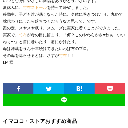
いつも心身にやさしい商品をありがとうございます。
夏休みに、
竹布ストール
を持って帰省しました。
移動中、子ども達が眠くなった時に、身体に巻きつけたり、丸めて
枕代わりにしたら落ちつくだろうなと思って、です。
案の定、スヤスヤ眠り、スムーズに実家に着くことができました。
実家で、
竹布
が母の目に留まり、「何？このやわらかさ♥わぁ、いい
ねぇ〜」と首に巻いたり、肩にかけたり。
母は洋裁をうん十年続けてきたいわば布のプロ。
その母を唸らせるとは、さすが
竹布
！！
I.M 様
イマココ・ストアおすすめ商品