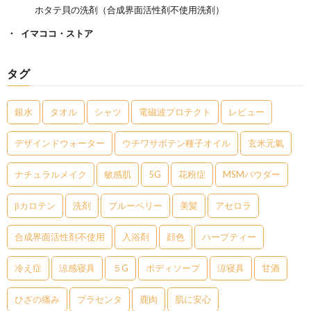
ホタテ貝の洗剤（合成界面活性剤不使用洗剤）
イマココ・ストア
タグ
銀水
タオル
シャツ
電磁波プロテクト
レビュー
デザインドウォーター
ウチワサボテン種子オイル
玄米元氣
ナチュラルメイク
敏感肌
5G
花粉症
MSMパウダー
βカロテン
洗剤
ブルーベリー
美髪
アセロラ
合成界面活性剤不使用
入浴剤
顔色
ハーブティー
冷え症
涼感寝具
５G
ボディソープ
涼寝具
甘酒
ひざの痛み
プラセンタ
鹿肉
肌に安心