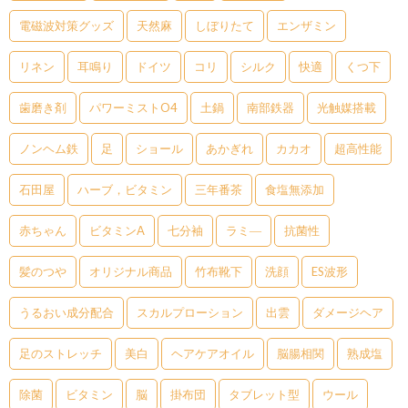
電磁波対策グッズ
天然麻
しぼりたて
エンザミン
リネン
耳鳴り
ドイツ
コリ
シルク
快適
くつ下
歯磨き剤
パワーミストO4
土鍋
南部鉄器
光触媒搭載
ノンヘム鉄
足
ショール
あかぎれ
カカオ
超高性能
石田屋
ハーブ，ビタミン
三年番茶
食塩無添加
赤ちゃん
ビタミンA
七分袖
ラミ―
抗菌性
髪のつや
オリジナル商品
竹布靴下
洗顔
ES波形
うるおい成分配合
スカルプローション
出雲
ダメージヘア
足のストレッチ
美白
ヘアケアオイル
脳腸相関
熟成塩
除菌
ビタミン
脳
掛布団
タブレット型
ウール