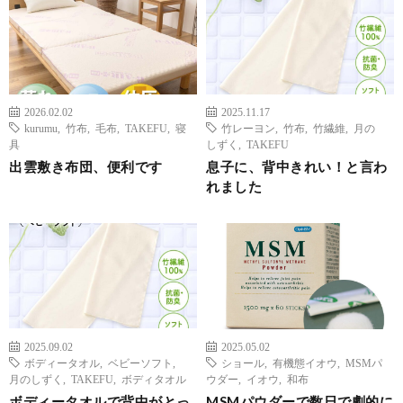
2026.02.02
2025.11.17
kurumu
,
竹布
,
毛布
,
TAKEFU
,
寝
竹レーヨン
,
竹布
,
竹繊維
,
月の
具
しずく
,
TAKEFU
出雲敷き布団、便利です
息子に、背中きれい！と言わ
れました
2025.09.02
2025.05.02
ボディータオル
,
ベビーソフト
,
ショール
,
有機態イオウ
,
MSMパ
月のしずく
,
TAKEFU
,
ボディタオル
ウダー
,
イオウ
,
和布
ボディータオルで背中がとっ
MSMパウダーで数日で劇的に