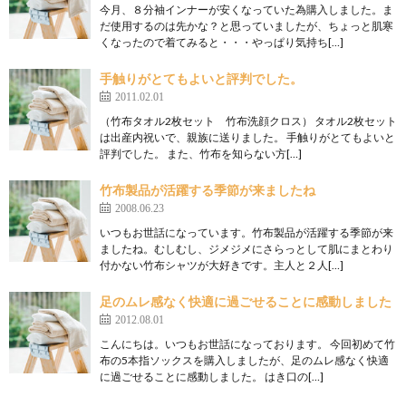
今月、８分袖インナーが安くなっていた為購入しました。ま
だ使用するのは先かな？と思っていましたが、ちょっと肌寒
くなったので着てみると・・・やっぱり気持ち[…]
手触りがとてもよいと評判でした。
2011.02.01
（竹布タオル2枚セット 竹布洗顔クロス） タオル2枚セット
は出産内祝いで、親族に送りました。 手触りがとてもよいと
評判でした。 また、竹布を知らない方[…]
竹布製品が活躍する季節が来ましたね
2008.06.23
いつもお世話になっています。竹布製品が活躍する季節が来
ましたね。むしむし、ジメジメにさらっとして肌にまとわり
付かない竹布シャツが大好きです。主人と２人[…]
足のムレ感なく快適に過ごせることに感動しました
2012.08.01
こんにちは。いつもお世話になっております。 今回初めて竹
布の5本指ソックスを購入しましたが、足のムレ感なく快適
に過ごせることに感動しました。 はき口の[…]