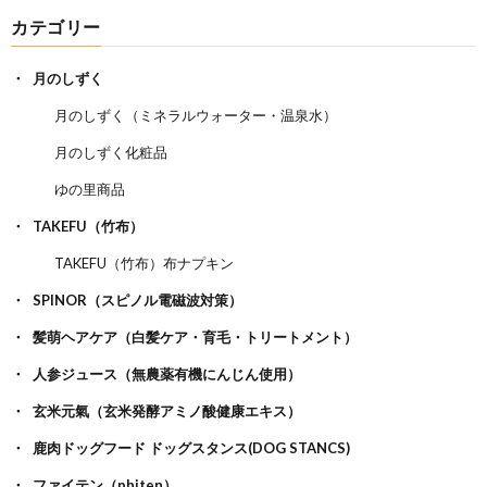
カテゴリー
月のしずく
月のしずく（ミネラルウォーター・温泉水）
月のしずく化粧品
ゆの里商品
TAKEFU（竹布）
TAKEFU（竹布）布ナプキン
SPINOR（スピノル電磁波対策）
髪萌ヘアケア（白髪ケア・育毛・トリートメント）
人参ジュース（無農薬有機にんじん使用）
玄米元氣（玄米発酵アミノ酸健康エキス）
鹿肉ドッグフード ドッグスタンス(DOG STANCS)
ファイテン（phiten）