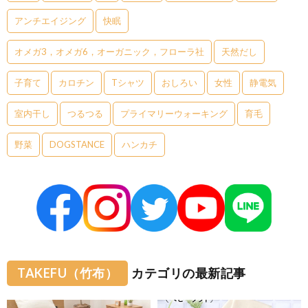
アンチエイジング
快眠
オメガ3，オメガ6，オーガニック，フローラ社
天然だし
子育て
カロチン
Tシャツ
おしろい
女性
静電気
室内干し
つるつる
プライマリーウォーキング
育毛
野菜
DOGSTANCE
ハンカチ
TAKEFU（竹布）
カテゴリの最新記事