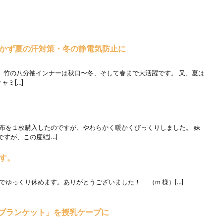
かず夏の汗対策・冬の静電気防止に
す。 竹の八分袖インナーは秋口〜冬、そして春まで大活躍です。 又、夏は
ャミ[…]
清布を１枚購入したのですが、やわらかく暖かくびっくりしました。 妹
すが、この度結[…]
す。
でゆっくり休めます。ありがとうございました！ （m 様）[…]
・ブランケット」を授乳ケープに