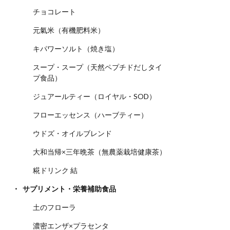
チョコレート
元氣米（有機肥料米）
キパワーソルト（焼き塩）
スープ・スープ（天然ペプチドだしタイ
プ食品）
ジュアールティー（ロイヤル・SOD）
フローエッセンス（ハーブティー）
ウドズ・オイルブレンド
大和当帰×三年晩茶（無農薬栽培健康茶）
糀ドリンク 結
サプリメント・栄養補助食品
土のフローラ
濃密エンザ×プラセンタ