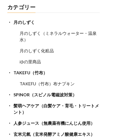
カテゴリー
月のしずく
月のしずく（ミネラルウォーター・温泉
水）
月のしずく化粧品
ゆの里商品
TAKEFU（竹布）
TAKEFU（竹布）布ナプキン
SPINOR（スピノル電磁波対策）
髪萌ヘアケア（白髪ケア・育毛・トリートメ
ント）
人参ジュース（無農薬有機にんじん使用）
玄米元氣（玄米発酵アミノ酸健康エキス）