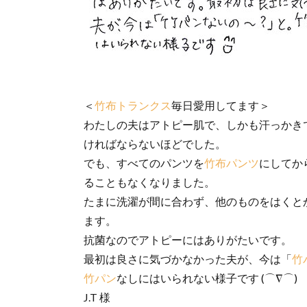
＜
竹布トランクス
毎日愛用してます＞
わたしの夫はアトピー肌で、しかも汗っかき
ければならないほどでした。
でも、すべてのパンツを
竹布パンツ
にしてか
ることもなくなりました。
たまに洗濯が間に合わず、他のものをはくと
ます。
抗菌なのでアトピーにはありがたいです。
最初は良さに気づかなかった夫が、今は「
竹
竹パン
なしにはいられない様子です (⌒∇⌒)
J.T 様