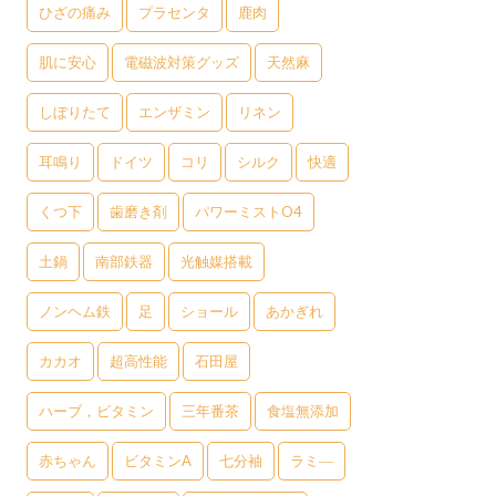
ひざの痛み
プラセンタ
鹿肉
肌に安心
電磁波対策グッズ
天然麻
しぼりたて
エンザミン
リネン
耳鳴り
ドイツ
コリ
シルク
快適
くつ下
歯磨き剤
パワーミストO4
土鍋
南部鉄器
光触媒搭載
ノンヘム鉄
足
ショール
あかぎれ
カカオ
超高性能
石田屋
ハーブ，ビタミン
三年番茶
食塩無添加
赤ちゃん
ビタミンA
七分袖
ラミ―