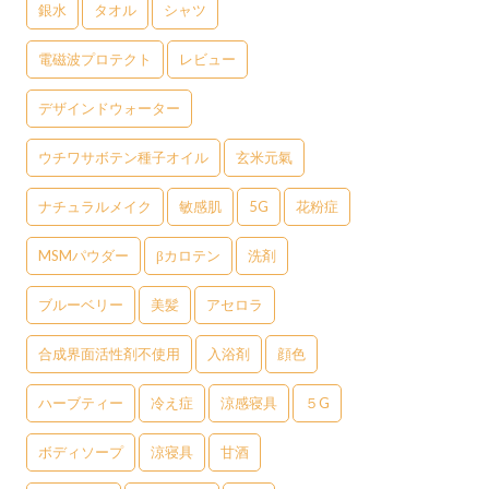
銀水
タオル
シャツ
電磁波プロテクト
レビュー
デザインドウォーター
ウチワサボテン種子オイル
玄米元氣
ナチュラルメイク
敏感肌
5G
花粉症
MSMパウダー
βカロテン
洗剤
ブルーベリー
美髪
アセロラ
合成界面活性剤不使用
入浴剤
顔色
ハーブティー
冷え症
涼感寝具
５G
ボディソープ
涼寝具
甘酒