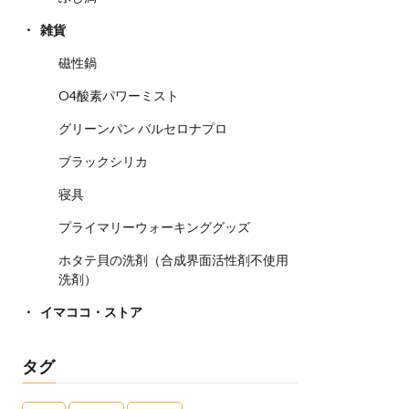
雑貨
磁性鍋
O4酸素パワーミスト
グリーンパン バルセロナプロ
ブラックシリカ
寝具
プライマリーウォーキンググッズ
ホタテ貝の洗剤（合成界面活性剤不使用
洗剤）
イマココ・ストア
タグ