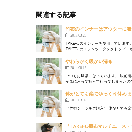
関連する記事
竹布のインナーはアウターに響
2017.03.26
TAKEFUのインナーを愛用していま
TAKEFUのＴシャツ・タンクトップ・キ
やわらかく暖かい清布
2014.08.12
いつもお世話になっています。 以前
が気に入って持って行ってしまったので
体がとても楽でゆっくり休めま
2010.03.02
（竹布シーツをご購入） 体がとても楽
「TAKEFU癒布マルチユース