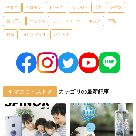
子育て
カロチン
Tシャツ
おしろい
女性
静電気
室内干し
つるつる
プライマリーウォーキング
育毛
野菜
DOGSTANCE
ハンカチ
イマココ・ストア
カテゴリの最新記事