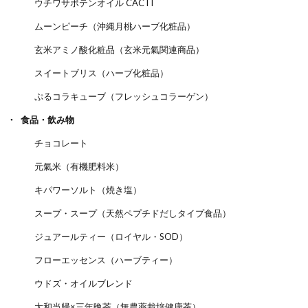
ウチワサボテンオイル CACTI
ムーンピーチ（沖縄月桃ハーブ化粧品）
玄米アミノ酸化粧品（玄米元氣関連商品）
スイートブリス（ハーブ化粧品）
ぷるコラキューブ（フレッシュコラーゲン）
食品・飲み物
チョコレート
元氣米（有機肥料米）
キパワーソルト（焼き塩）
スープ・スープ（天然ペプチドだしタイプ食品）
ジュアールティー（ロイヤル・SOD）
フローエッセンス（ハーブティー）
ウドズ・オイルブレンド
大和当帰×三年晩茶（無農薬栽培健康茶）