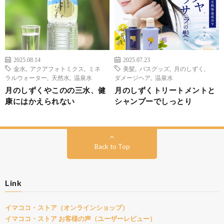
2025.08.14
2025.07.23
金水
,
アクアフォトミクス
,
ミネ
美髪
,
バスグッズ
,
月のしずく
,
ラルウォーター
,
天然水
,
温泉水
ダメージヘア
,
温泉水
月のしずくやこのの三水、健
月のしずくトリートメントと
康にはかえられない
シャンプーでしっとり
Back to Top
Link
イマココ・ストア（オンラインショップ）
イマココ・ストア お客様の声（ユーザーレビュー）