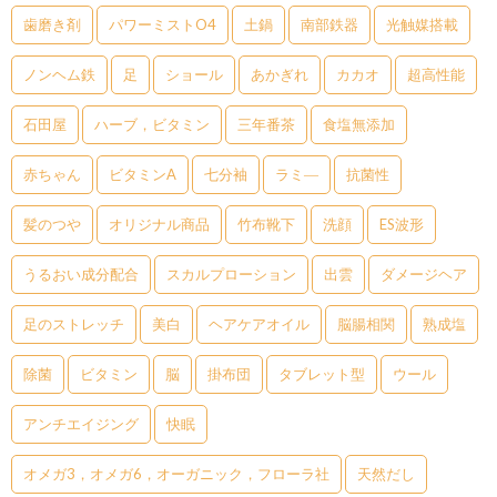
歯磨き剤
パワーミストO4
土鍋
南部鉄器
光触媒搭載
ノンヘム鉄
足
ショール
あかぎれ
カカオ
超高性能
石田屋
ハーブ，ビタミン
三年番茶
食塩無添加
赤ちゃん
ビタミンA
七分袖
ラミ―
抗菌性
髪のつや
オリジナル商品
竹布靴下
洗顔
ES波形
うるおい成分配合
スカルプローション
出雲
ダメージヘア
足のストレッチ
美白
ヘアケアオイル
脳腸相関
熟成塩
除菌
ビタミン
脳
掛布団
タブレット型
ウール
アンチエイジング
快眠
オメガ3，オメガ6，オーガニック，フローラ社
天然だし