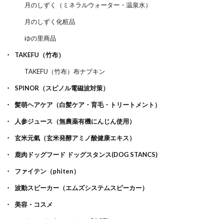
月のしずく（ミネラルウォーター・温泉水）
月のしずく化粧品
ゆの里商品
TAKEFU（竹布）
TAKEFU（竹布）布ナプキン
SPINOR（スピノル電磁波対策）
髪萌ヘアケア（白髪ケア・育毛・トリートメント）
人参ジュース（無農薬有機にんじん使用）
玄米元氣（玄米発酵アミノ酸健康エキス）
鹿肉ドッグフード ドッグスタンス(DOG STANCS)
ファイテン（phiten）
波動スピーカー（エムズシステムスピーカー）
美容・コスメ