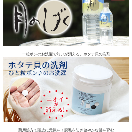
一粒ポンのお洗濯で匂いが消える、ホタテ貝の洗剤
薬用処方で頭皮に元気を！脱毛を防ぎ健やかな髪を育む