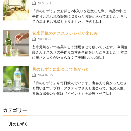
2009.12.11
「月のしずく」のお試し2本入りを注文した際、 商品の中に
手作りと思われる箸袋に収まったお箸が入ってました。 そし
て心温まるお礼状もありました。 そのお[…]
玄米元氣のオススメレシピが楽しみ
2013.05.21
玄米元氣をいつも美味しく活用させて頂いています。 今回遠
藤さんオススメの手作りゴマみそ鍋をいただきました！ 本当
に辛さとコクがたまらなくて美味しいお鍋[…]
月のしずくに出会えて良かった
2024.07.25
「月のしずく」を毎日飲んでいます。出会えて良かったなぁ
と思います。プロ・アクティブさんと出会って、私の人生、
素敵な出会いや体験（イベント）を経験させて[…]
カテゴリー
月のしずく