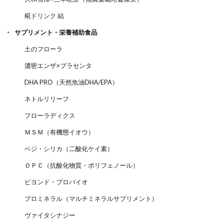
糀ドリンク 結
サプリメント・栄養補助食品
土のフローラ
濃密エンザ×プラセンタ
DHA PRO（天然魚油DHA/EPA）
ネトルリリーフ
フローラディクス
ＭＳＭ（有機態イオウ）
ベジ・シリカ（二酸化ケイ素）
ＯＰＣ（抗酸化物質・ポリフェノール）
ビヨンド・プロバイオ
プロミネラル（マルチミネラルサプリメント）
ヴァイタシナジー