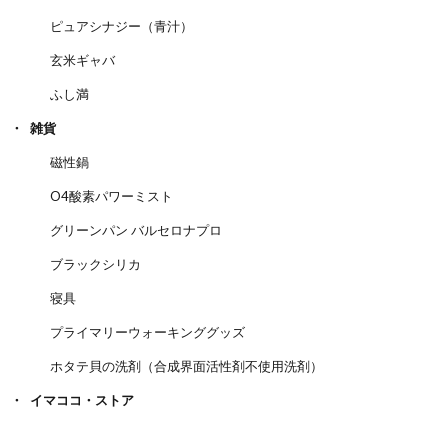
ピュアシナジー（青汁）
玄米ギャバ
ふし満
雑貨
磁性鍋
O4酸素パワーミスト
グリーンパン バルセロナプロ
ブラックシリカ
寝具
プライマリーウォーキンググッズ
ホタテ貝の洗剤（合成界面活性剤不使用洗剤）
イマココ・ストア