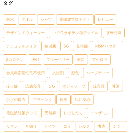
タグ
銀水
タオル
シャツ
電磁波プロテクト
レビュー
デザインドウォーター
ウチワサボテン種子オイル
玄米元氣
ナチュラルメイク
敏感肌
5G
花粉症
MSMパウダー
βカロテン
洗剤
ブルーベリー
美髪
アセロラ
合成界面活性剤不使用
入浴剤
顔色
ハーブティー
冷え症
涼感寝具
５G
ボディソープ
涼寝具
甘酒
ひざの痛み
プラセンタ
鹿肉
肌に安心
電磁波対策グッズ
天然麻
しぼりたて
エンザミン
リネン
耳鳴り
ドイツ
コリ
シルク
快適
くつ下