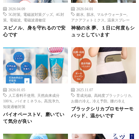
2026.04.09
2026.04.01
5G対策
,
電磁波対策グッズ
,
4G対
銀水
,
肌水
,
マルチウォーター
,
策
,
電磁波
,
電磁波過敏症
アクアフォトミクス
,
温泉スプレー
スピノル、身を守れるので安
神秘の水 夢、１日に何度もシ
心です
ュッとしています
2026.01.05
2025.11.07
人工香料不使用
,
天然由来成分
育成光線
,
高純度ブラックシリカ
,
100％
,
バイオミネラル
,
高洗浄力
,
お腹の冷え
,
冷え予防
,
腰の冷え
知覚過敏対策
ブラックシリカプロモサーモ
バイオペーストV、磨いてい
パッド、温かいです
て気分が良い