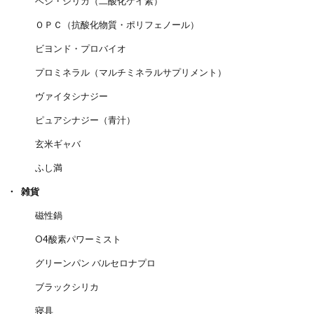
ベジ・シリカ（二酸化ケイ素）
ＯＰＣ（抗酸化物質・ポリフェノール）
ビヨンド・プロバイオ
プロミネラル（マルチミネラルサプリメント）
ヴァイタシナジー
ピュアシナジー（青汁）
玄米ギャバ
ふし満
雑貨
磁性鍋
O4酸素パワーミスト
グリーンパン バルセロナプロ
ブラックシリカ
寝具