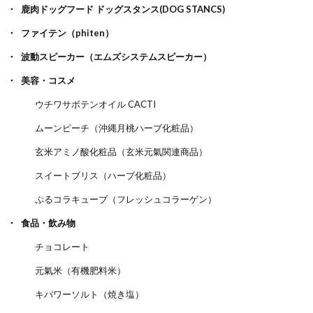
鹿肉ドッグフード ドッグスタンス(DOG STANCS)
ファイテン（phiten）
波動スピーカー（エムズシステムスピーカー）
美容・コスメ
ウチワサボテンオイル CACTI
ムーンピーチ（沖縄月桃ハーブ化粧品）
玄米アミノ酸化粧品（玄米元氣関連商品）
スイートブリス（ハーブ化粧品）
ぷるコラキューブ（フレッシュコラーゲン）
食品・飲み物
チョコレート
元氣米（有機肥料米）
キパワーソルト（焼き塩）