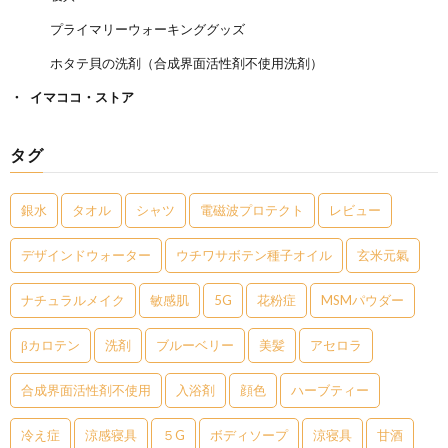
プライマリーウォーキンググッズ
ホタテ貝の洗剤（合成界面活性剤不使用洗剤）
イマココ・ストア
タグ
銀水
タオル
シャツ
電磁波プロテクト
レビュー
デザインドウォーター
ウチワサボテン種子オイル
玄米元氣
ナチュラルメイク
敏感肌
5G
花粉症
MSMパウダー
βカロテン
洗剤
ブルーベリー
美髪
アセロラ
合成界面活性剤不使用
入浴剤
顔色
ハーブティー
冷え症
涼感寝具
５G
ボディソープ
涼寝具
甘酒