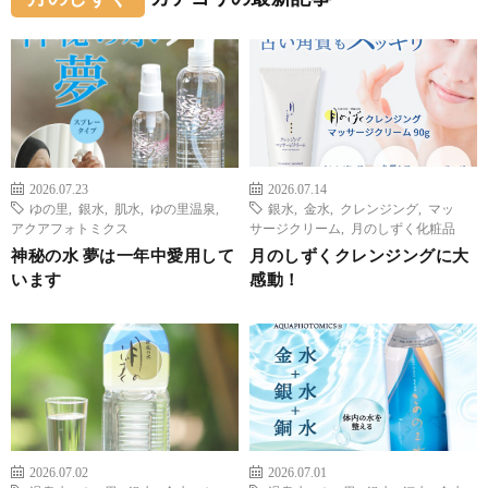
2026.07.23
2026.07.14
ゆの里
,
銀水
,
肌水
,
ゆの里温泉
,
銀水
,
金水
,
クレンジング
,
マッ
アクアフォトミクス
サージクリーム
,
月のしずく化粧品
神秘の水 夢は一年中愛用して
月のしずくクレンジングに大
います
感動！
2026.07.02
2026.07.01