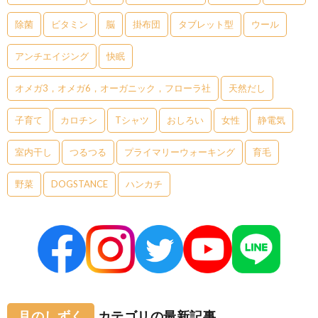
除菌
ビタミン
脳
掛布団
タブレット型
ウール
アンチエイジング
快眠
オメガ3，オメガ6，オーガニック，フローラ社
天然だし
子育て
カロチン
Tシャツ
おしろい
女性
静電気
室内干し
つるつる
プライマリーウォーキング
育毛
野菜
DOGSTANCE
ハンカチ
月のしずく
カテゴリの最新記事