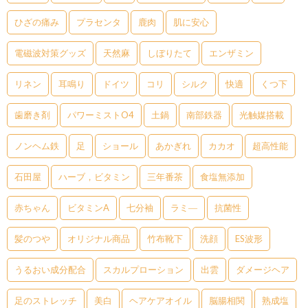
ひざの痛み
プラセンタ
鹿肉
肌に安心
電磁波対策グッズ
天然麻
しぼりたて
エンザミン
リネン
耳鳴り
ドイツ
コリ
シルク
快適
くつ下
歯磨き剤
パワーミストO4
土鍋
南部鉄器
光触媒搭載
ノンヘム鉄
足
ショール
あかぎれ
カカオ
超高性能
石田屋
ハーブ，ビタミン
三年番茶
食塩無添加
赤ちゃん
ビタミンA
七分袖
ラミ―
抗菌性
髪のつや
オリジナル商品
竹布靴下
洗顔
ES波形
うるおい成分配合
スカルプローション
出雲
ダメージヘア
足のストレッチ
美白
ヘアケアオイル
脳腸相関
熟成塩