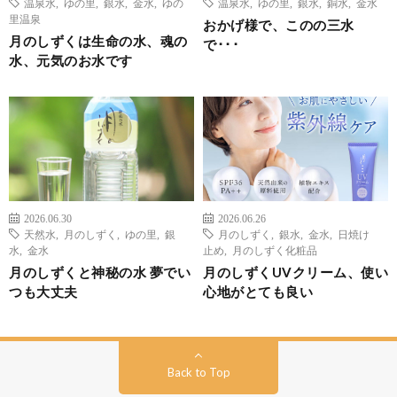
温泉水
,
ゆの里
,
銀水
,
金水
,
ゆの
温泉水
,
ゆの里
,
銀水
,
銅水
,
金水
里温泉
おかげ様で、このの三水
月のしずくは生命の水、魂の
で･･･
水、元気のお水です
2026.06.30
2026.06.26
天然水
,
月のしずく
,
ゆの里
,
銀
月のしずく
,
銀水
,
金水
,
日焼け
水
,
金水
止め
,
月のしずく化粧品
月のしずくと神秘の水 夢でい
月のしずくUVクリーム、使い
つも大丈夫
心地がとても良い
Back to Top