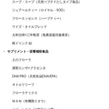
スープ・スープ（天然ペプチドだしタイプ食品）
ジュアールティー（ロイヤル・SOD）
フローエッセンス（ハーブティー）
ウドズ・オイルブレンド
大和当帰×三年晩茶（無農薬栽培健康茶）
糀ドリンク 結
サプリメント・栄養補助食品
土のフローラ
濃密エンザ×プラセンタ
DHA PRO（天然魚油DHA/EPA）
ネトルリリーフ
フローラディクス
ＭＳＭ（有機態イオウ）