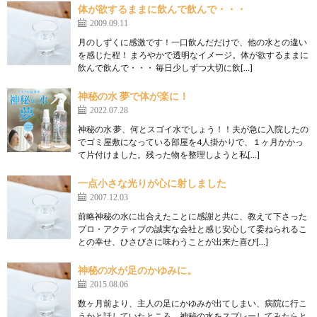
体が欲するままに飲んで飲んで・・・
2009.09.11
月のしずくに感激です！一口飲んだだけで、他の水との違い
を感じた程！ まろやかで透明なイメージ。体が欲するままに
飲んで飲んで・・・ 毎日少しずつ大切に飲[…]
神秘の水 夢で体が楽に！
2022.07.28
神秘の水 夢、何とスゴイ水でしょう！！夫が急に入院したの
でゴミ屋敷になっている部屋を4人掛かりで、１ヶ月かかっ
て片付けました。残った物を整理しようと私[…]
一点小さな光りが心に射しました
2007.12.03
前略神秘の水に出合えたことに感謝と共に、教えて下さった
プロ・アクティブの誠実な会社と感じ安心して委ねられるこ
との幸せ、ひさびさに味わうことが出来た喜び[…]
神秘の水が足のかゆみに。
2015.08.06
数ヶ月前より、主人の足にかゆみが出てしまい、病院に行こ
うかと話していたところ、神秘の水をスプレーしてみたらと