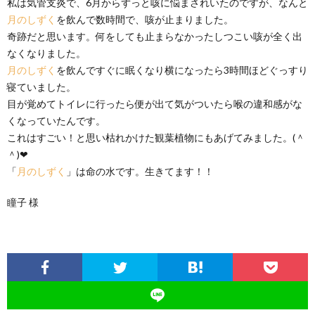
私は気管支炎で、6月からずっと咳に悩まされいたのですが、なんと
月のしずく
を飲んで数時間で、咳が止まりました。
奇跡だと思います。何をしても止まらなかったしつこい咳が全く出
なくなりました。
月のしずく
を飲んですぐに眠くなり横になったら3時間ほどぐっすり
寝ていました。
目が覚めてトイレに行ったら便が出て気がついたら喉の違和感がな
くなっていたんです。
これはすごい！と思い枯れかけた観葉植物にもあげてみました。(＾
＾)❤
「
月のしずく
」は命の水です。生きてます！！
瞳子 様