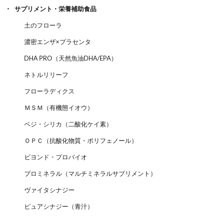
サプリメント・栄養補助食品
土のフローラ
濃密エンザ×プラセンタ
DHA PRO（天然魚油DHA/EPA）
ネトルリリーフ
フローラディクス
ＭＳＭ（有機態イオウ）
ベジ・シリカ（二酸化ケイ素）
ＯＰＣ（抗酸化物質・ポリフェノール）
ビヨンド・プロバイオ
プロミネラル（マルチミネラルサプリメント）
ヴァイタシナジー
ピュアシナジー（青汁）