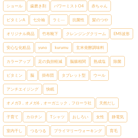
ショール
歯磨き剤
パワーミストO4
赤ちゃん
ビタミンA
七分袖
ラミ―
抗菌性
髪のつや
オリジナル商品
竹布靴下
クレンジングクリーム
EMS波形
安心な化粧品
yuno
kurumu
玄米発酵調味料
カラーアップ
足の負担軽減
脳腸相関
熟成塩
除菌
ビタミン
脳
掛布団
タブレット型
ウール
アンチエイジング
快眠
オメガ3，オメガ6，オーガニック，フローラ社
天然だし
子育て
カロチン
Tシャツ
おしろい
女性
静電気
室内干し
つるつる
プライマリーウォーキング
育毛