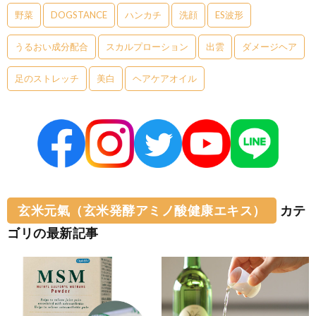
野菜
DOGSTANCE
ハンカチ
洗顔
ES波形
うるおい成分配合
スカルプローション
出雲
ダメージヘア
足のストレッチ
美白
ヘアケアオイル
玄米元氣（玄米発酵アミノ酸健康エキス）
カテ
ゴリの最新記事