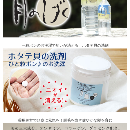
一粒ポンのお洗濯で匂いが消える、ホタテ貝の洗剤
薬用処方で頭皮に元気を！脱毛を防ぎ健やかな髪を育む