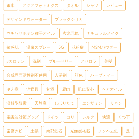
銀水
アクアフォトミクス
タオル
シャツ
レビュー
デザインドウォーター
ブラックシリカ
ウチワサボテン種子オイル
玄米元氣
ナチュラルメイク
敏感肌
温泉スプレー
5G
花粉症
MSMパウダー
βカロテン
洗剤
ブルーベリー
アセロラ
美髪
合成界面活性剤不使用
入浴剤
顔色
ハーブティー
冷え症
涼寝具
甘酒
鹿肉
肌に安心
ヘアオイル
溶解型酸素
天然麻
しぼりたて
エンザミン
リネン
電磁波対策グッズ
ドイツ
コリ
シルク
快適
くつ下
歯磨き粉
土鍋
南部鉄器
光触媒搭載
ノンヘム鉄
足