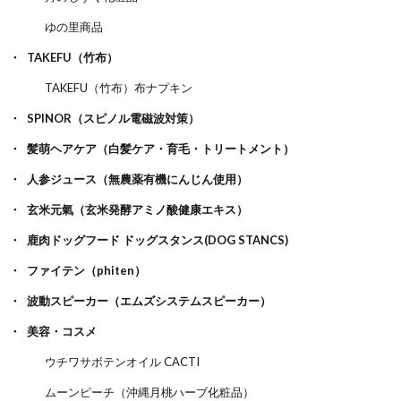
ゆの里商品
TAKEFU（竹布）
TAKEFU（竹布）布ナプキン
SPINOR（スピノル電磁波対策）
髪萌ヘアケア（白髪ケア・育毛・トリートメント）
人参ジュース（無農薬有機にんじん使用）
玄米元氣（玄米発酵アミノ酸健康エキス）
鹿肉ドッグフード ドッグスタンス(DOG STANCS)
ファイテン（phiten）
波動スピーカー（エムズシステムスピーカー）
美容・コスメ
ウチワサボテンオイル CACTI
ムーンピーチ（沖縄月桃ハーブ化粧品）