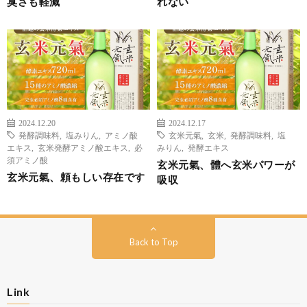
臭さも軽減
れない
2024.12.20
2024.12.17
発酵調味料
,
塩みりん
,
アミノ酸
玄米元氣
,
玄米
,
発酵調味料
,
塩
エキス
,
玄米発酵アミノ酸エキス
,
必
みりん
,
発酵エキス
須アミノ酸
玄米元氣、體へ玄米パワーが
玄米元氣、頼もしい存在です
吸収
Back to Top
Link