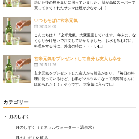
焼いた後の煙を臭いに困っていました。 親が高級スーパーで
買ってきてくれたサンマは煙が少なかっ[…]
いつもそばに玄米元氣
2013.04.09
こんにちは！ 「玄米元氣」大変重宝しています。 年末に、な
くなりかけ急いで注文して助かりました。 お水を飲む時に、
料理をする時に、外出の時に・・・ い[…]
玄米元氣をプレゼントして自分も友人も幸せ
2015.11.26
玄米元氣をプレゼントした友人から報告があり、「毎日の料
理に使っているけど、お肌がツルツルになって美容師さんに
ほめられた！！」そうです。 大変気に入って[…]
カテゴリー
月のしずく
月のしずく（ミネラルウォーター・温泉水）
月のしずく化粧品