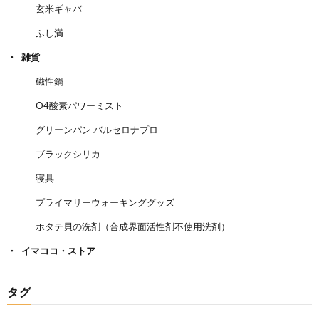
玄米ギャバ
ふし満
雑貨
磁性鍋
O4酸素パワーミスト
グリーンパン バルセロナプロ
ブラックシリカ
寝具
プライマリーウォーキンググッズ
ホタテ貝の洗剤（合成界面活性剤不使用洗剤）
イマココ・ストア
タグ