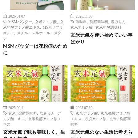
2026.01.07
2025.11.05
MSMパウダー
,
玄米アミノ酸
,
玄
調味料
,
発酵調味料
,
塩みりん
,
米発酵アミノ酸エキス
,
MSMサプリ
玄米アミノ酸
,
玄米発酵調味料
メント
,
メチル・スルホニル・メタ
玄米元氣を使い始めていい事
ン
ばかり
MSMパウダーは花粉症のため
に
2025.09.11
2025.07.10
玄米
,
発酵調味料
,
塩みりん
,
ア
玄米アミノ酸
,
玄米発酵アミノ酸
ミノ酸エキス
,
玄米発酵アミノ酸エ
エキス
,
必須アミノ酸
,
玄米
,
発酵調
キス
味料
玄米元氣で味も美味しく、生
玄米元氣のない生活は考えら