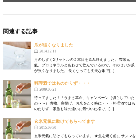
関連する記事
爪が強くなりました
2014.12.11
月のしずく2リットルの２本目を飲み終えました。 玄米元
氣、プロミネラルとあわせて飲んでいるので、そのせいか爪
が強くなりました。 長くなっても丈夫な爪で[…]
料理酒ではものたりず・・・
2009.05.21
待ってました！「うまさ革命」キャンペーン（切らしていた
の〜〜） 煮物、唐揚げ、お米をたく時に・・・料理酒ではも
のたりず、家族も味の違いに気づいた様で、[…]
玄米元氣に助けてもらってます
2015.09.30
玄米元氣に助けてもらっています。 ★魚を焼く前に サンマを