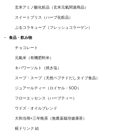
玄米アミノ酸化粧品（玄米元氣関連商品）
スイートブリス（ハーブ化粧品）
ぷるコラキューブ（フレッシュコラーゲン）
食品・飲み物
チョコレート
元氣米（有機肥料米）
キパワーソルト（焼き塩）
スープ・スープ（天然ペプチドだしタイプ食品）
ジュアールティー（ロイヤル・SOD）
フローエッセンス（ハーブティー）
ウドズ・オイルブレンド
大和当帰×三年晩茶（無農薬栽培健康茶）
糀ドリンク 結