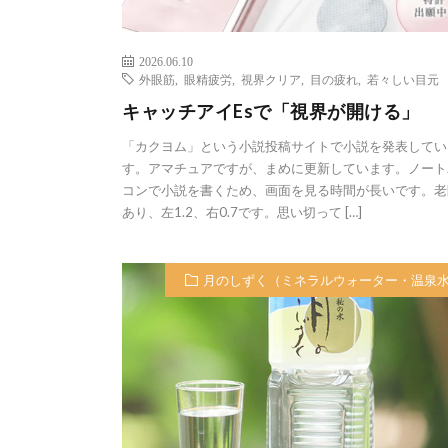
2026.06.10
外眼筋
,
眼精疲労
,
視界クリア
,
目の疲れ
,
若々しい目元
キャッチアイEsで「視界が開ける」
「カクヨム」という小説投稿サイトで小説を発表してい
す。アマチュアですが、まめに更新しています。ノート
コンで小説を書くため、画面を見る時間が長いです。老
あり、左1.2、右0.7です。思い切って […]
月のしずく（ミネラルウォーター・温泉