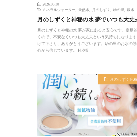
2026.06.30
ミネラルウォーター
,
天然水
,
月のしずく
,
ゆの里
,
銀水
月のしずくと神秘の水 夢でいつも大丈
月のしずくと神秘の水 夢が家にあると安心です。定期
くので、不安なくいつも大丈夫という気持ちになります
けて下さり、ありがとうございます。ゆの里のお水の効
心から信じています。 H.K様
月のしずく化