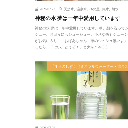
2026.07.23
天然水
,
温泉水
,
ゆの里
,
銀水
,
肌水
神秘の水 夢は一年中愛用しています
神秘の水 夢は一年中愛用しています。朝、顔を洗って
シュー。お目々にもシューシュー。小さな孫もシューシ
がお気に入り！「おばあちゃん、家のシュシュ無いよ」
ったら、「はい、どうぞ！」と大を１本 […]
月のしずく（ミネラルウォーター・温泉
2026.07.02