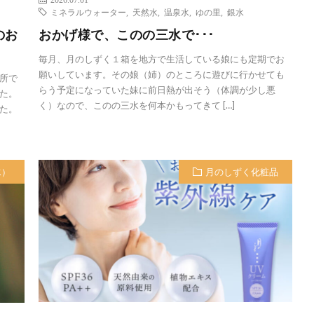
ミネラルウォーター
,
天然水
,
温泉水
,
ゆの里
,
銀水
のお
おかげ様で、このの三水で･･･
毎月、月のしずく１箱を地方で生活している娘にも定期でお
願いしています。その娘（姉）のところに遊びに行かせても
所で
らう予定になっていた妹に前日熱が出そう（体調が少し悪
た。
く）なので、このの三水を何本かもってきて […]
した。
水）
月のしずく化粧品