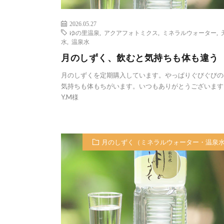
2026.05.27
ゆの里温泉
,
アクアフォトミクス
,
ミネラルウォーター
,
水
,
温泉水
月のしずく、飲むと気持ちも体も違う
月のしずくを定期購入しています。やっぱりぐびぐびの
気持ちも体もちがいます。いつもありがとうございます
Y.M様
月のしずく（ミネラルウォーター・温泉