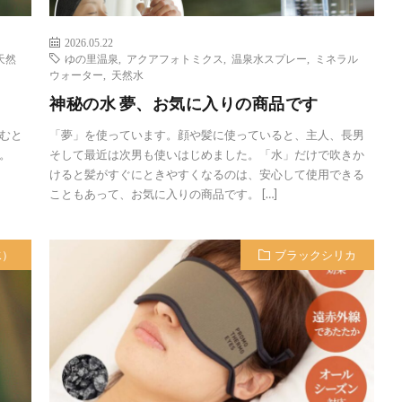
2026.05.22
天然
ゆの里温泉
,
アクアフォトミクス
,
温泉水スプレー
,
ミネラル
ウォーター
,
天然水
神秘の水 夢、お気に入りの商品です
むと
「夢」を使っています。顔や髪に使っていると、主人、長男
。
そして最近は次男も使いはじめました。「水」だけで吹きか
けると髪がすぐにときやすくなるのは、安心して使用できる
こともあって、お気に入りの商品です。 […]
水）
ブラックシリカ