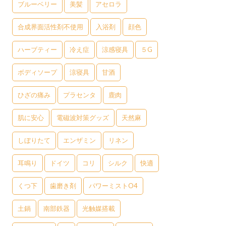
ブルーベリー
美髪
アセロラ
合成界面活性剤不使用
入浴剤
顔色
ハーブティー
冷え症
涼感寝具
５G
ボディソープ
涼寝具
甘酒
ひざの痛み
プラセンタ
鹿肉
肌に安心
電磁波対策グッズ
天然麻
しぼりたて
エンザミン
リネン
耳鳴り
ドイツ
コリ
シルク
快適
くつ下
歯磨き剤
パワーミストO4
土鍋
南部鉄器
光触媒搭載