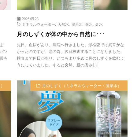
2026.05.28
ミネラルウォーター
,
天然水
,
温泉水
,
銀水
,
金水
月のしずくが体の中から自然に･･･
ま
先日、血尿があり、病院へ行きました。尿検査では異常がな
パソ
かったのですが、念の為、後日検査することになりました。
眼も
検査まで何日かあり、いつもより多めに月のしずくを飲むよ
うにしていました。すると突然、腰の痛み […]
水）
月のしずく（ミネラルウォーター・温泉水）