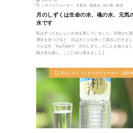
ミネラルウォーター
,
天然水
,
温泉水
,
ゆの里
,
銀水
月のしずくは生命の水、魂の水、元気
水です
私はずっとおいしいお水を探していました。出掛けた場
湧水を見つけると、次はボトルを持って汲みに行きまし
そんな中、YouTubeで「月のしずく」のことを知りま
購入先を探し、ここに辿り着きまし […]
月のしずく（ミネラルウォーター・温泉