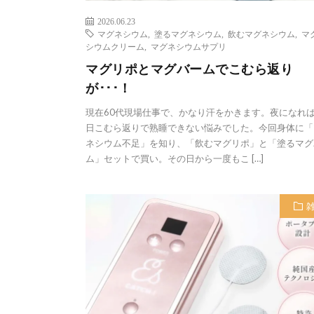
2026.06.23
マグネシウム
,
塗るマグネシウム
,
飲むマグネシウム
,
マ
シウムクリーム
,
マグネシウムサプリ
マグリポとマグバームでこむら返り
が･･･！
現在60代現場仕事で、かなり汗をかきます。夜になれ
日こむら返りで熟睡できない悩みでした。今回身体に「
ネシウム不足」を知り、「飲むマグリポ」と「塗るマグ
ム」セットで買い。その日から一度もこ […]