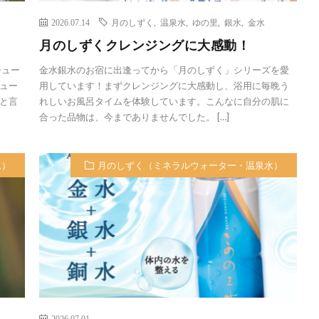
2026.07.14
月のしずく
,
温泉水
,
ゆの里
,
銀水
,
金水
月のしずくクレンジングに大感動！
シュー
金水銀水のお宿に出逢ってから「月のしずく」シリーズを愛
ュー
用しています！まずクレンジングに大感動し、浴用に毎晩う
と言
れしいお風呂タイムを体験しています。こんなに自分の肌に
合った品物は、今までありませんでした。 […]
水）
月のしずく（ミネラルウォーター・温泉水）
2026.07.01