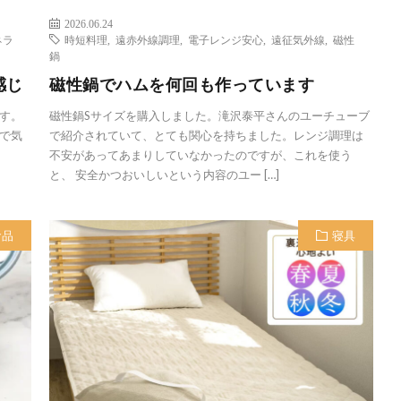
2026.06.24
ネラ
時短料理
,
遠赤外線調理
,
電子レンジ安心
,
遠征気外線
,
磁性
鍋
感じ
磁性鍋でハムを何回も作っています
す。
磁性鍋Sサイズを購入しました。滝沢泰平さんのユーチューブ
で気
で紹介されていて、とても関心を持ちました。レンジ調理は
不安があってあまりしていなかったのですが、これを使う
と、 安全かつおいしいという内容のユー […]
食品
寝具