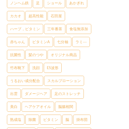
ノンヘム鉄
足
ショール
あかぎれ
カカオ
超高性能
石田屋
ハーブ，ビタミン
三年番茶
食塩無添加
赤ちゃん
ビタミンA
七分袖
ラミ―
抗菌性
髪のつや
オリジナル商品
竹布靴下
洗顔
ES波形
うるおい成分配合
スカルプローション
出雲
ダメージヘア
足のストレッチ
美白
ヘアケアオイル
脳腸相関
熟成塩
除菌
ビタミン
脳
掛布団