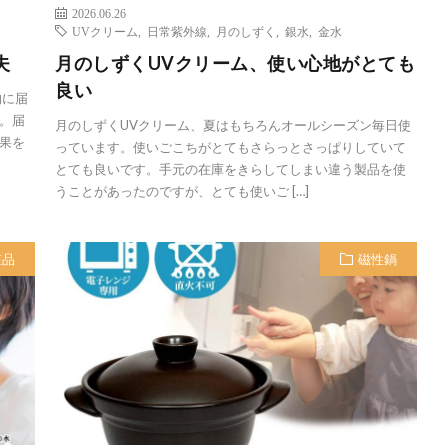
2026.06.26
UVクリーム
,
日常紫外線
,
月のしずく
,
銀水
,
金水
夫
月のしずくUVクリーム、使い心地がとても
良い
的に届
。届
月のしずくUVクリーム、夏はもちろんオールシーズン毎日使
果を
っています。使いごこちがとてもさらっとさっぱりしていて
とても良いです。手元の在庫をきらしてしまい違う製品を使
うことがあったのですが、とても使いご […]
粧品
磁性鍋