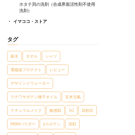
ホタテ貝の洗剤（合成界面活性剤不使用
洗剤）
イマココ・ストア
タグ
銀水
タオル
シャツ
電磁波プロテクト
レビュー
デザインドウォーター
ウチワサボテン種子オイル
玄米元氣
ナチュラルメイク
敏感肌
5G
花粉症
MSMパウダー
βカロテン
洗剤