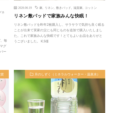
2026.06.19
麻
,
リネン
,
敷きパッド
,
滋賀麻
,
コットン
グネ
リネン敷パッドで家族みんな快眠！
リネン敷パッドを昨年2枚購入し、サラサラで気持ち良く眠る
ことが出来て実家の父にも同じものを追加で購入いたしまし
た。これで家族みんな快眠です！とてもよいお品をありがと
ば、毎
うございました。 K.S様
マグ
バー
雑貨
月のしずく（ミネラルウォーター・温泉水）