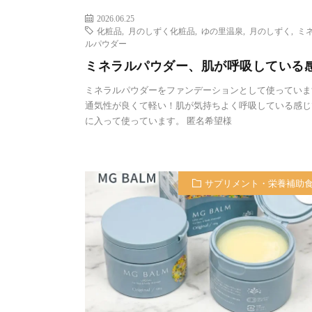
2026.06.25
化粧品
,
月のしずく化粧品
,
ゆの里温泉
,
月のしずく
,
ミ
ルパウダー
ミネラルパウダー、肌が呼吸している
ミネラルパウダーをファンデーションとして使っていま
通気性が良くて軽い！肌が気持ちよく呼吸している感じ
に入って使っています。 匿名希望様
サプリメント・栄養補助