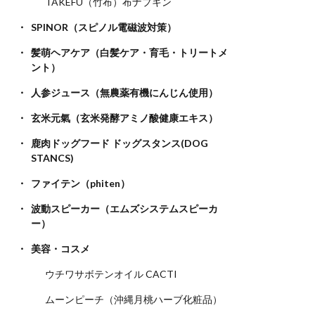
TAKEFU（竹布）布ナプキン
SPINOR（スピノル電磁波対策）
髪萌ヘアケア（白髪ケア・育毛・トリートメ
ント）
人参ジュース（無農薬有機にんじん使用）
玄米元氣（玄米発酵アミノ酸健康エキス）
鹿肉ドッグフード ドッグスタンス(DOG
STANCS)
ファイテン（phiten）
波動スピーカー（エムズシステムスピーカ
ー）
美容・コスメ
ウチワサボテンオイル CACTI
ムーンピーチ（沖縄月桃ハーブ化粧品）