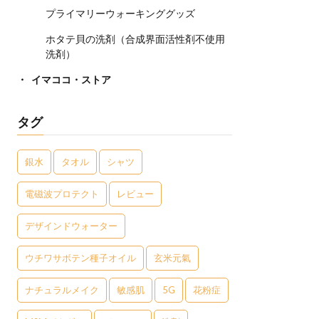
プライマリーウォーキンググッズ
ホタテ貝の洗剤（合成界面活性剤不使用
洗剤）
イマココ・ストア
タグ
銀水
タオル
シャツ
電磁波プロテクト
レビュー
デザインドウォーター
ウチワサボテン種子オイル
玄米元氣
ナチュラルメイク
敏感肌
5G
花粉症