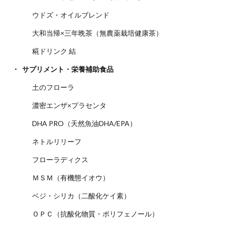
ウドズ・オイルブレンド
大和当帰×三年晩茶（無農薬栽培健康茶）
糀ドリンク 結
サプリメント・栄養補助食品
土のフローラ
濃密エンザ×プラセンタ
DHA PRO（天然魚油DHA/EPA）
ネトルリリーフ
フローラディクス
ＭＳＭ（有機態イオウ）
ベジ・シリカ（二酸化ケイ素）
ＯＰＣ（抗酸化物質・ポリフェノール）