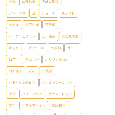
土鍋
南部鉄器
光触媒搭載
ノンヘム鉄
足
ショール
あかぎれ
カカオ
超高性能
石田屋
ハーブ，ビタミン
三年番茶
食塩無添加
赤ちゃん
ビタミンA
七分袖
ラミ―
抗菌性
髪のつや
オリジナル商品
竹布靴下
洗顔
ES波形
うるおい成分配合
スカルプローション
出雲
ダメージヘア
足のストレッチ
美白
ヘアケアオイル
脳腸相関