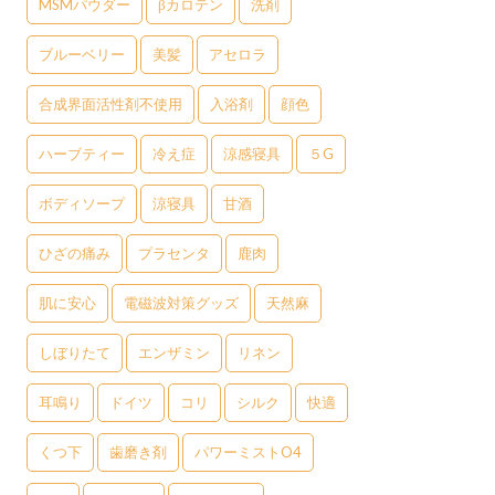
MSMパウダー
βカロテン
洗剤
ブルーベリー
美髪
アセロラ
合成界面活性剤不使用
入浴剤
顔色
ハーブティー
冷え症
涼感寝具
５G
ボディソープ
涼寝具
甘酒
ひざの痛み
プラセンタ
鹿肉
肌に安心
電磁波対策グッズ
天然麻
しぼりたて
エンザミン
リネン
耳鳴り
ドイツ
コリ
シルク
快適
くつ下
歯磨き剤
パワーミストO4