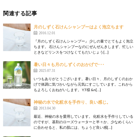
関連する記事
月のしずく石けんシャンプーはよく泡立ちます
2016.12.01
『月のしずく石けんシャンプー』 少しの量でとてもよく泡立
ちます。 石けんシャンプーなのにぜんぜんきしまず、忙しい
ときなどリンスをつけなくてもだいじょう[…]
暑い日々も月のしずくのおかげで･･･
2025.07.31
いつもありがとうございます。暑い日々、月のしずくのおか
げで体調に気づかいながら元気にすごしています。これから
もよろしくおねがいします。 Y.T様 &n[…]
神秘の水で化粧水を手作り、良い感じ。
2013.04.30
最近、神秘の水を愛用しています。 化粧水を手作りしている
のですが、基剤のローズウォーターと半々か、少なめくらい
に合わせると、私の肌には、ちょうど良い感[…]