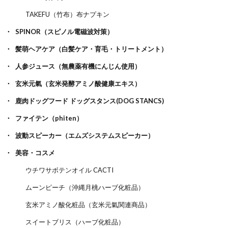
TAKEFU（竹布）布ナプキン
SPINOR（スピノル電磁波対策）
髪萌ヘアケア（白髪ケア・育毛・トリートメント）
人参ジュース（無農薬有機にんじん使用）
玄米元氣（玄米発酵アミノ酸健康エキス）
鹿肉ドッグフード ドッグスタンス(DOG STANCS)
ファイテン（phiten）
波動スピーカー（エムズシステムスピーカー）
美容・コスメ
ウチワサボテンオイル CACTI
ムーンピーチ（沖縄月桃ハーブ化粧品）
玄米アミノ酸化粧品（玄米元氣関連商品）
スイートブリス（ハーブ化粧品）