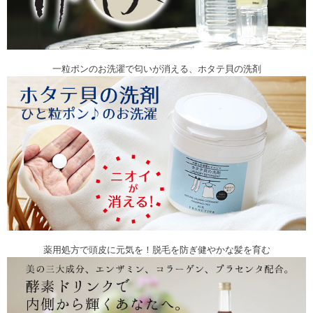
一粒ポンのお洗濯で匂いが消える、ホタテ貝の洗剤
薬用処方で頭皮に元気を！脱毛を防ぎ健やかな髪を育む