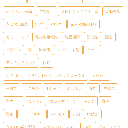
オリジナル商品
竹布靴下
クレンジングクリーム
EMS波形
安心な化粧品
yuno
kurumu
玄米発酵調味料
カラーアップ
足の負担軽減
脳腸相関
熟成塩
除菌
ビタミン
脳
掛布団
タブレット型
ウール
アンチエイジング
快眠
オメガ3，オメガ6，オーガニック，フローラ社
天然だし
子育て
カロチン
Tシャツ
おしろい
女性
静電気
室内干し
つるつる
プライマリーウォーキング
育毛
野菜
DOGSTANCE
ハンカチ
洗顔
ES波形
うるおい成分配合
スカルプローション
出雲
ダメージヘア