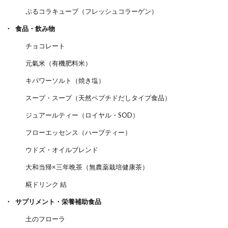
ぷるコラキューブ（フレッシュコラーゲン）
食品・飲み物
チョコレート
元氣米（有機肥料米）
キパワーソルト（焼き塩）
スープ・スープ（天然ペプチドだしタイプ食品）
ジュアールティー（ロイヤル・SOD）
フローエッセンス（ハーブティー）
ウドズ・オイルブレンド
大和当帰×三年晩茶（無農薬栽培健康茶）
糀ドリンク 結
サプリメント・栄養補助食品
土のフローラ