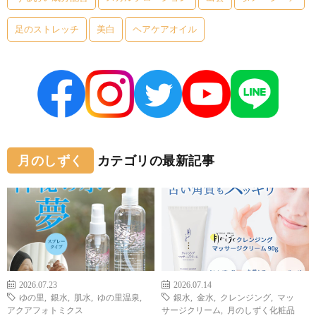
足のストレッチ
美白
ヘアケアオイル
月のしずく
カテゴリの最新記事
2026.07.23
2026.07.14
ゆの里
,
銀水
,
肌水
,
ゆの里温泉
,
銀水
,
金水
,
クレンジング
,
マッ
アクアフォトミクス
サージクリーム
,
月のしずく化粧品