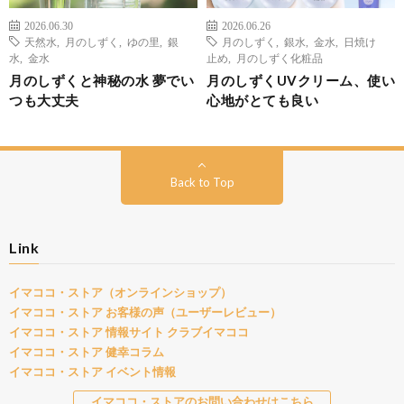
2026.06.30
2026.06.26
天然水
,
月のしずく
,
ゆの里
,
銀
月のしずく
,
銀水
,
金水
,
日焼け
水
,
金水
止め
,
月のしずく化粧品
月のしずくと神秘の水 夢でい
月のしずくUVクリーム、使い
つも大丈夫
心地がとても良い
Back to Top
Link
イマココ・ストア（オンラインショップ）
イマココ・ストア お客様の声（ユーザーレビュー）
イマココ・ストア 情報サイト クラブイマココ
イマココ・ストア 健幸コラム
イマココ・ストア イベント情報
イマココ・ストアのお問い合わせはこちら