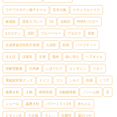
ウチワサボテン種子オイル
玄米元氣
ナチュラルメイク
敏感肌
温泉スプレー
5G
花粉症
MSMパウダー
βカロテン
洗剤
ブルーベリー
アセロラ
美髪
合成界面活性剤不使用
入浴剤
顔色
ハーブティー
冷え症
涼寝具
甘酒
鹿肉
肌に安心
ヘアオイル
溶解型酸素
天然麻
しぼりたて
エンザミン
リネン
電磁波対策グッズ
ドイツ
コリ
シルク
快適
くつ下
歯磨き粉
土鍋
南部鉄器
光触媒搭載
ノンヘム鉄
足
ショール
歯磨き剤
パワーミストO4
赤ちゃん
ビタミンA
七分袖
ラミ―
抗菌性
髪のつや