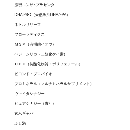
濃密エンザ×プラセンタ
DHA PRO（天然魚油DHA/EPA）
ネトルリリーフ
フローラディクス
ＭＳＭ（有機態イオウ）
ベジ・シリカ（二酸化ケイ素）
ＯＰＣ（抗酸化物質・ポリフェノール）
ビヨンド・プロバイオ
プロミネラル（マルチミネラルサプリメント）
ヴァイタシナジー
ピュアシナジー（青汁）
玄米ギャバ
ふし満