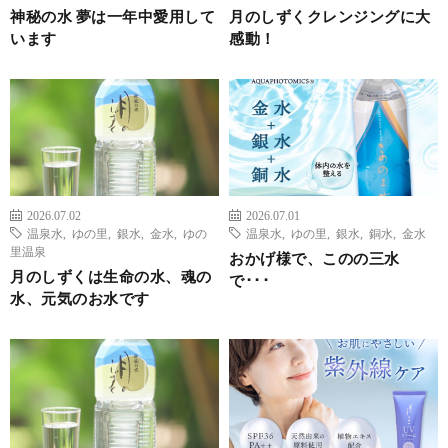
神秘の水 夢は一年中愛用して
月のしずくクレンジングに大
います
感動！
2026.07.02
2026.07.01
温泉水
,
ゆの里
,
銀水
,
金水
,
ゆの
温泉水
,
ゆの里
,
銀水
,
銅水
,
金水
里温泉
おかげ様で、このの三水
月のしずくは生命の水、魂の
で･･･
水、元気のお水です